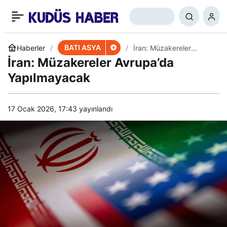
Yemen, ABD Savaş
+
-
0
Paylaş
Gemisiyle Savaşa
BATI ASYA
Haberler
İran: Müzakereler
Avrupa’da Yapılmayacak
İran: Müzakereler Avrupa’da
Hazırlanıyor
Yapılmayacak
17 Ocak 2026, 17:43
yayınlandı