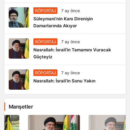
RÖPORTAJ
7 ay önce
Süleymani’nin Kanı Direnişin
Damarlarında Akıyor
RÖPORTAJ
7 ay önce
Nasrallah: İsrail’in Tamamını Vuracak
Güçteyiz
RÖPORTAJ
7 ay önce
Nasrallah: İsrail’in Sonu Yakın
Manşetler