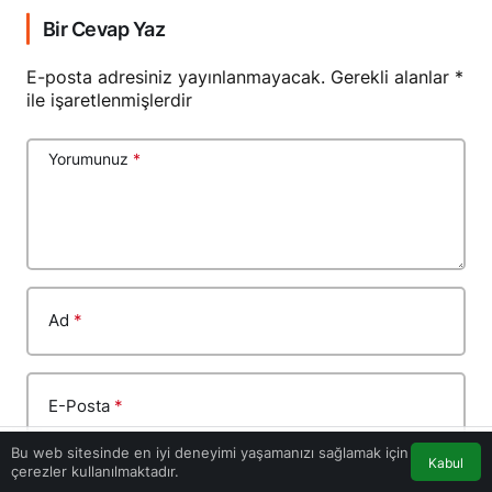
Bir Cevap Yaz
E-posta adresiniz yayınlanmayacak.
Gerekli alanlar
*
ile işaretlenmişlerdir
Yorumunuz
*
Ad
*
E-Posta
*
Bu web sitesinde en iyi deneyimi yaşamanızı sağlamak için
Kabul
çerezler kullanılmaktadır.
Akış
Eczaneler
Trafik
Anasayfa
Bir dahaki sefere yorum yaptığımda kullanılmak