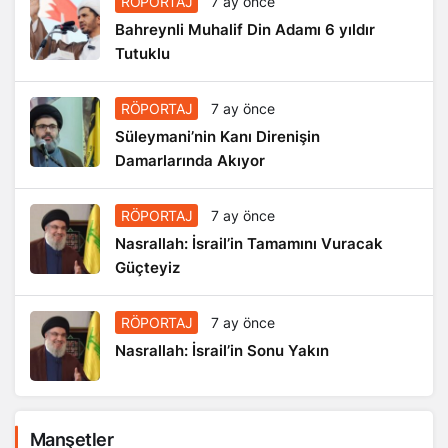
RÖPORTAJ
7 ay önce
Bahreynli Muhalif Din Adamı 6 yıldır
Tutuklu
RÖPORTAJ
7 ay önce
Süleymani’nin Kanı Direnişin
Damarlarında Akıyor
RÖPORTAJ
7 ay önce
Nasrallah: İsrail’in Tamamını Vuracak
Güçteyiz
RÖPORTAJ
7 ay önce
Nasrallah: İsrail’in Sonu Yakın
Manşetler