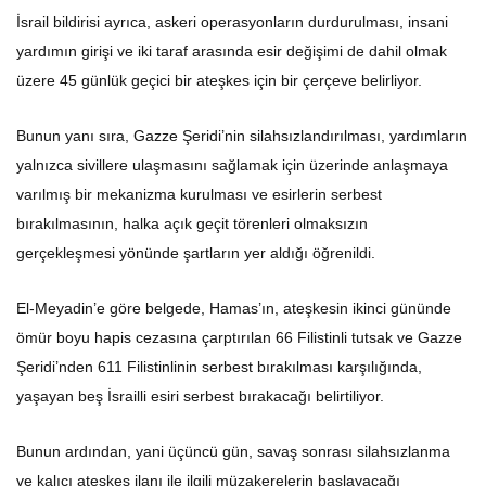
İsrail bildirisi ayrıca, askeri operasyonların durdurulması, insani
yardımın girişi ve iki taraf arasında esir değişimi de dahil olmak
üzere 45 günlük geçici bir ateşkes için bir çerçeve belirliyor.
Bunun yanı sıra, Gazze Şeridi’nin silahsızlandırılması, yardımların
yalnızca sivillere ulaşmasını sağlamak için üzerinde anlaşmaya
varılmış bir mekanizma kurulması ve esirlerin serbest
bırakılmasının, halka açık geçit törenleri olmaksızın
gerçekleşmesi yönünde şartların yer aldığı öğrenildi.
El-Meyadin’e göre belgede, Hamas’ın, ateşkesin ikinci gününde
ömür boyu hapis cezasına çarptırılan 66 Filistinli tutsak ve Gazze
Şeridi’nden 611 Filistinlinin serbest bırakılması karşılığında,
yaşayan beş İsrailli esiri serbest bırakacağı belirtiliyor.
Bunun ardından, yani üçüncü gün, savaş sonrası silahsızlanma
ve kalıcı ateşkes ilanı ile ilgili müzakerelerin başlayacağı