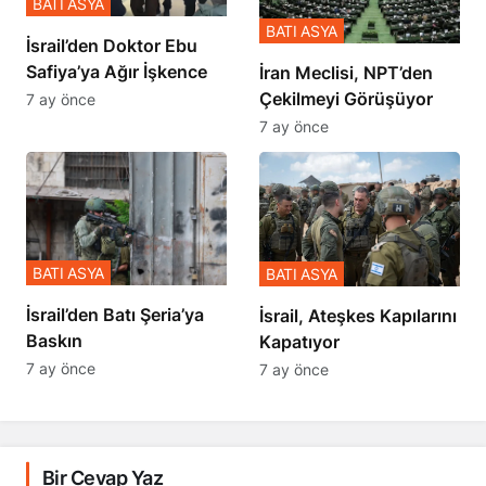
BATI ASYA
BATI ASYA
İsrail’den Doktor Ebu
Safiya’ya Ağır İşkence
İran Meclisi, NPT’den
Çekilmeyi Görüşüyor
7 ay önce
7 ay önce
BATI ASYA
BATI ASYA
​​​​​​​İsrail’den Batı Şeria’ya
İsrail, Ateşkes Kapılarını
Baskın
Kapatıyor
7 ay önce
7 ay önce
Bir Cevap Yaz