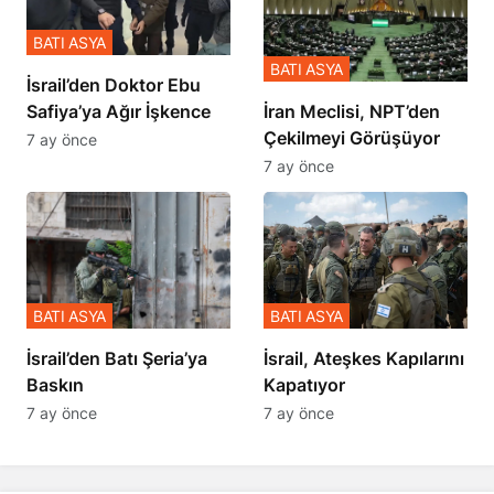
BATI ASYA
BATI ASYA
İsrail’den Doktor Ebu
Safiya’ya Ağır İşkence
İran Meclisi, NPT’den
Çekilmeyi Görüşüyor
7 ay önce
7 ay önce
BATI ASYA
BATI ASYA
​​​​​​​İsrail’den Batı Şeria’ya
İsrail, Ateşkes Kapılarını
Baskın
Kapatıyor
7 ay önce
7 ay önce