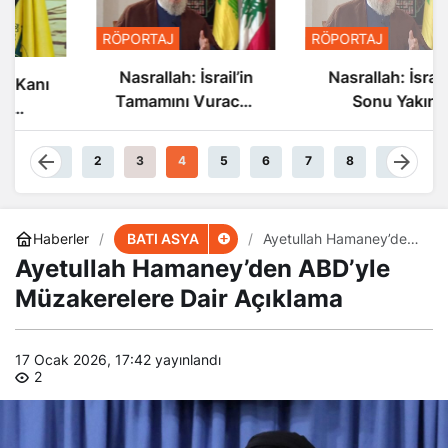
RÖPORTAJ
RÖPORTAJ
Nasrallah: İsrail’in
Nasrallah: İsrail’in
Tamamını Vuracak
Sonu Yakın
Güçteyiz
1
2
3
4
5
6
7
8
9
BATI ASYA
Haberler
Ayetullah Hamaney’den
ABD’yle Müzakerelere
Ayetullah Hamaney’den ABD’yle
Dair Açıklama
Müzakerelere Dair Açıklama
17 Ocak 2026, 17:42
yayınlandı
2