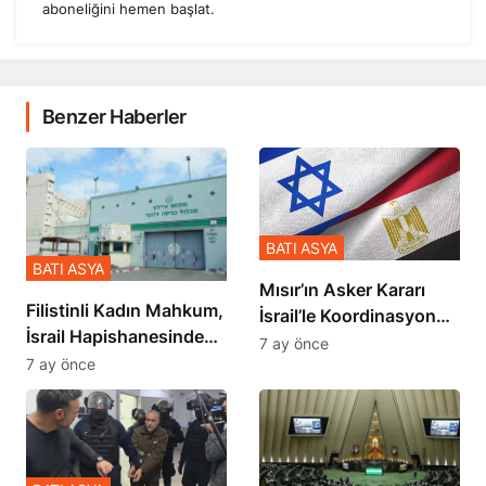
aboneliğini hemen başlat.
Benzer Haberler
BATI ASYA
BATI ASYA
Mısır’ın Asker Kararı
Filistinli Kadın Mahkum,
İsrail’le Koordinasyon
İsrail Hapishanesindeki
İçinde Gerçekleşmiş
7 ay önce
Zulmü Anlattı
7 ay önce