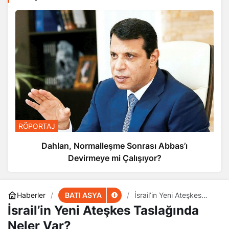
RÖPORTAJ
Dahlan, Normalleşme Sonrası Abbas’ı
Devirmeye mi Çalışıyor?
BATI ASYA
Haberler
İsrail’in Yeni Ateşkes
Taslağında Neler Var?
İsrail’in Yeni Ateşkes Taslağında
Neler Var?