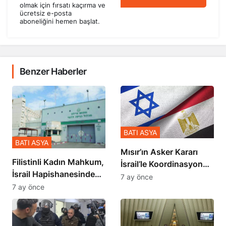
olmak için fırsatı kaçırma ve
ücretsiz e-posta
aboneliğini hemen başlat.
Benzer Haberler
BATI ASYA
BATI ASYA
Mısır’ın Asker Kararı
Filistinli Kadın Mahkum,
İsrail’le Koordinasyon
İsrail Hapishanesindeki
İçinde Gerçekleşmiş
7 ay önce
Zulmü Anlattı
7 ay önce