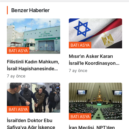
Benzer Haberler
BATI ASYA
BATI ASYA
Mısır’ın Asker Kararı
Filistinli Kadın Mahkum,
İsrail’le Koordinasyon
İsrail Hapishanesindeki
İçinde Gerçekleşmiş
7 ay önce
Zulmü Anlattı
7 ay önce
BATI ASYA
BATI ASYA
İsrail’den Doktor Ebu
Safiya’ya Ağır İşkence
İran Meclisi, NPT’den