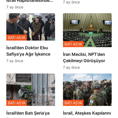
İsrail Hapishanesindeki
İçinde Gerçekleşmiş
7 ay önce
Zulmü Anlattı
7 ay önce
BATI ASYA
BATI ASYA
İsrail’den Doktor Ebu
Safiya’ya Ağır İşkence
İran Meclisi, NPT’den
Çekilmeyi Görüşüyor
7 ay önce
7 ay önce
BATI ASYA
BATI ASYA
​​​​​​​İsrail’den Batı Şeria’ya
İsrail, Ateşkes Kapılarını