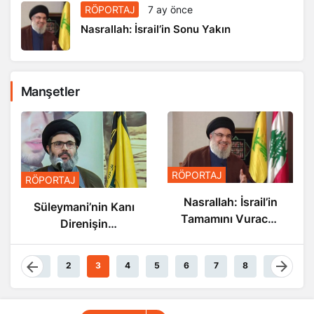
RÖPORTAJ
7 ay önce
Nasrallah: İsrail’in Sonu Yakın
Manşetler
RÖPORTAJ
RÖPORTAJ
Nasrallah: İsrail’in
Süleymani’nin Kanı
Tamamını Vuracak
Direnişin
Güçteyiz
Damarlarında
Akıyor
1
2
3
4
5
6
7
8
9