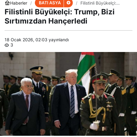
BATI ASYA
Haberler
Filistinli Büyükelçi:
Trump, Bizi Sırtımızdan
Filistinli Büyükelçi: Trump, Bizi
Hançerledi
Sırtımızdan Hançerledi
18 Ocak 2026, 02:03
yayınlandı
3