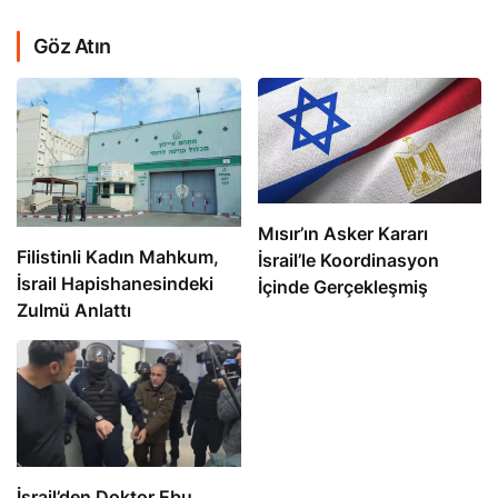
Göz Atın
Mısır’ın Asker Kararı
Filistinli Kadın Mahkum,
İsrail’le Koordinasyon
İsrail Hapishanesindeki
İçinde Gerçekleşmiş
Zulmü Anlattı
İsrail’den Doktor Ebu