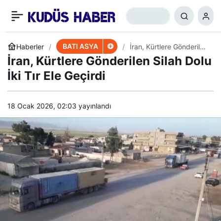
Filistinli Büyükelçi:
+
-
0
Paylaş
Trump, Bizi Sırtımızdan
BATI ASYA
Haberler
İran, Kürtlere Gönderilen
Silah Dolu İki Tır Ele
İran, Kürtlere Gönderilen Silah Dolu
Geçirdi
Hançerledi
İki Tır Ele Geçirdi
18 Ocak 2026, 02:03
yayınlandı