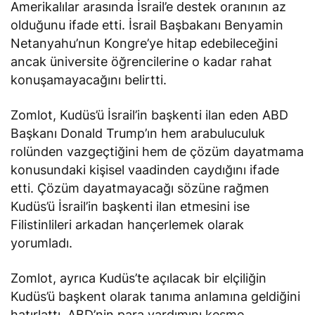
Amerikalılar arasında İsrail’e destek oranının az
olduğunu ifade etti. İsrail Başbakanı Benyamin
Netanyahu’nun Kongre’ye hitap edebileceğini
ancak üniversite öğrencilerine o kadar rahat
konuşamayacağını belirtti.
Zomlot, Kudüs’ü İsrail’in başkenti ilan eden ABD
Başkanı Donald Trump’ın hem arabuluculuk
rolünden vazgeçtiğini hem de çözüm dayatmama
konusundaki kişisel vaadinden caydığını ifade
etti. Çözüm dayatmayacağı sözüne rağmen
Kudüs’ü İsrail’in başkenti ilan etmesini ise
Filistinlileri arkadan hançerlemek olarak
yorumladı.
Zomlot, ayrıca Kudüs’te açılacak bir elçiliğin
Kudüs’ü başkent olarak tanıma anlamına geldiğini
hatırlattı. ABD’nin para yardımını kesme