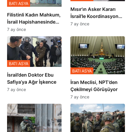
BATI ASYA
Mısır’ın Asker Kararı
Filistinli Kadın Mahkum,
İsrail’le Koordinasyon
İsrail Hapishanesindeki
İçinde Gerçekleşmiş
7 ay önce
Zulmü Anlattı
7 ay önce
BATI ASYA
BATI ASYA
İsrail’den Doktor Ebu
Safiya’ya Ağır İşkence
İran Meclisi, NPT’den
Çekilmeyi Görüşüyor
7 ay önce
7 ay önce