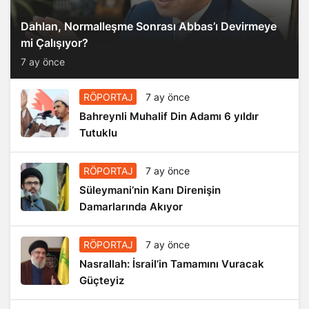
Dahlan, Normalleşme Sonrası Abbas’ı Devirmeye
mi Çalışıyor?
7 ay önce
RÖPORTAJ
7 ay önce
Bahreynli Muhalif Din Adamı 6 yıldır
Tutuklu
RÖPORTAJ
7 ay önce
Süleymani’nin Kanı Direnişin
Damarlarında Akıyor
RÖPORTAJ
7 ay önce
Nasrallah: İsrail’in Tamamını Vuracak
Güçteyiz