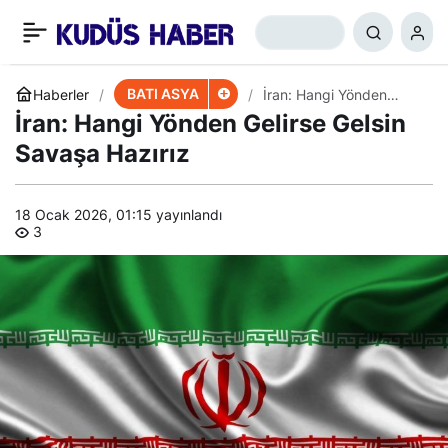
Faslı Belediye Başkanı
+
-
0
Paylaş
Normalleşmeye Tepkili
BATI ASYA
Haberler
İran: Hangi Yönden
Gelirse Gelsin Savaşa
İran: Hangi Yönden Gelirse Gelsin
Hazırız
Savaşa Hazırız
18 Ocak 2026, 01:15
yayınlandı
3