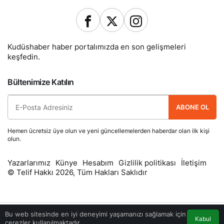
Kudüshaber haber portalımızda en son gelişmeleri
keşfedin.
Bültenimize Katılın
ABONE OL
Hemen ücretsiz üye olun ve yeni güncellemelerden haberdar olan ilk kişi
olun.
Yazarlarımız
Künye
Hesabım
Gizlilik politikası
İletişim
© Telif Hakkı 2026, Tüm Hakları Saklıdır
Bu web sitesinde en iyi deneyimi yaşamanızı sağlamak için
Kabul
çerezler kullanılmaktadır.
Akış
Eczaneler
Trafik
Anasayfa