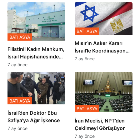
BATI ASYA
BATI ASYA
Mısır’ın Asker Kararı
Filistinli Kadın Mahkum,
İsrail’le Koordinasyon
İsrail Hapishanesindeki
İçinde Gerçekleşmiş
7 ay önce
Zulmü Anlattı
7 ay önce
BATI ASYA
BATI ASYA
İsrail’den Doktor Ebu
Safiya’ya Ağır İşkence
İran Meclisi, NPT’den
Çekilmeyi Görüşüyor
7 ay önce
7 ay önce