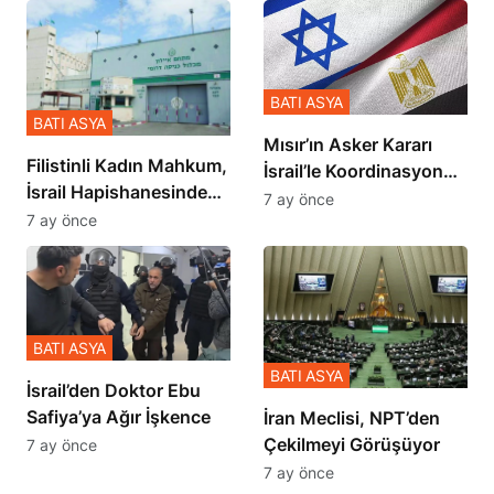
BATI ASYA
BATI ASYA
Mısır’ın Asker Kararı
Filistinli Kadın Mahkum,
İsrail’le Koordinasyon
İsrail Hapishanesindeki
İçinde Gerçekleşmiş
7 ay önce
Zulmü Anlattı
7 ay önce
BATI ASYA
BATI ASYA
İsrail’den Doktor Ebu
Safiya’ya Ağır İşkence
İran Meclisi, NPT’den
Çekilmeyi Görüşüyor
7 ay önce
7 ay önce