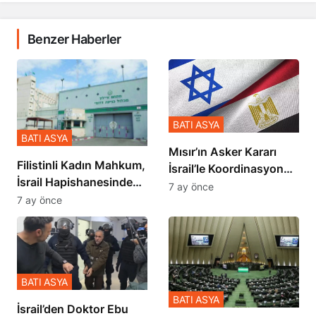
Benzer Haberler
BATI ASYA
BATI ASYA
Mısır’ın Asker Kararı
Filistinli Kadın Mahkum,
İsrail’le Koordinasyon
İsrail Hapishanesindeki
İçinde Gerçekleşmiş
7 ay önce
Zulmü Anlattı
7 ay önce
BATI ASYA
BATI ASYA
İsrail’den Doktor Ebu