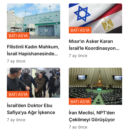
BATI ASYA
BATI ASYA
Mısır’ın Asker Kararı
Filistinli Kadın Mahkum,
İsrail’le Koordinasyon
İsrail Hapishanesindeki
İçinde Gerçekleşmiş
7 ay önce
Zulmü Anlattı
7 ay önce
BATI ASYA
BATI ASYA
İsrail’den Doktor Ebu
Safiya’ya Ağır İşkence
İran Meclisi, NPT’den
Çekilmeyi Görüşüyor
7 ay önce
7 ay önce