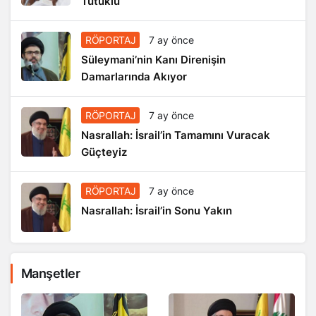
Tutuklu
RÖPORTAJ
7 ay önce
Süleymani’nin Kanı Direnişin
Damarlarında Akıyor
RÖPORTAJ
7 ay önce
Nasrallah: İsrail’in Tamamını Vuracak
Güçteyiz
RÖPORTAJ
7 ay önce
Nasrallah: İsrail’in Sonu Yakın
Manşetler