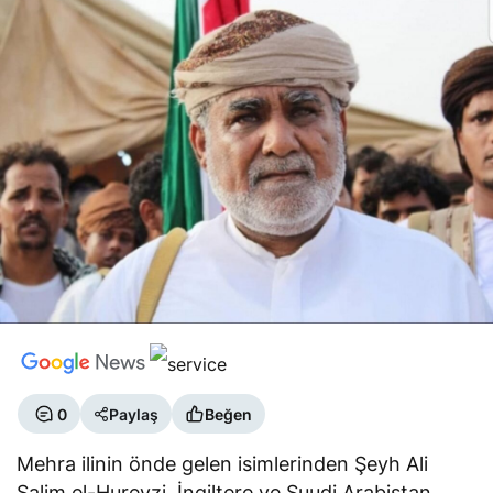
0
Paylaş
Beğen
Mehra ilinin önde gelen isimlerinden Şeyh Ali
Salim el-Hureyzi, İngiltere ve Suudi Arabistan