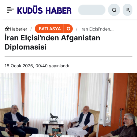
el-Hureyzi: Suud-İngiliz
+
-
0
Paylaş
Beraber Çalışıyor
BATI ASYA
Haberler
İran Elçisi’nden
Afganistan Diplomasisi
İran Elçisi’nden Afganistan
Diplomasisi
18 Ocak 2026, 00:40
yayınlandı