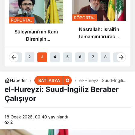
RÖPORTAJ
RÖPORTAJ
Nasrallah: İsrail’in
Süleymani’nin Kanı
Tamamını Vuracak
Direnişin
Güçteyiz
Damarlarında
Akıyor
1
2
3
4
5
6
7
8
9
BATI ASYA
Haberler
el-Hureyzi: Suud-İngiliz
Beraber Çalışıyor
el-Hureyzi: Suud-İngiliz Beraber
Çalışıyor
18 Ocak 2026, 00:40
yayınlandı
2