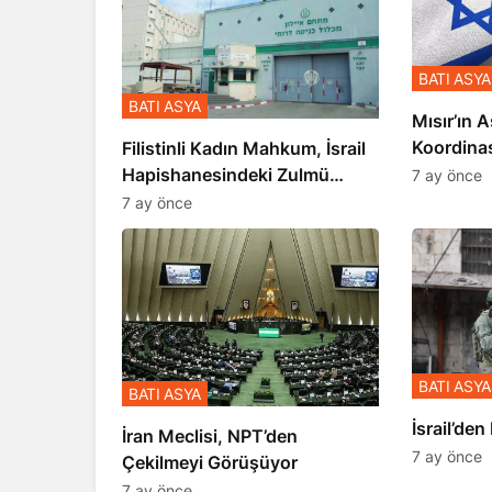
BATI ASYA
BATI ASYA
Mısır’ın A
Koordina
Filistinli Kadın Mahkum, İsrail
Gerçekle
Hapishanesindeki Zulmü
7 ay önce
Anlattı
7 ay önce
BATI ASYA
BATI ASYA
​​​​​​​İsrai
İran Meclisi, NPT’den
7 ay önce
Çekilmeyi Görüşüyor
7 ay önce