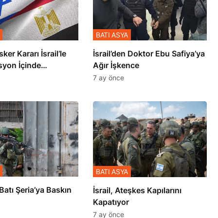
BATI ASYA
sker Kararı İsrail’le
İsrail’den Doktor Ebu Safiya’ya
syon İçinde
Ağır İşkence
şmiş
7 ay önce
BATI ASYA
l’den Batı Şeria’ya Baskın
İsrail, Ateşkes Kapılarını
Kapatıyor
7 ay önce