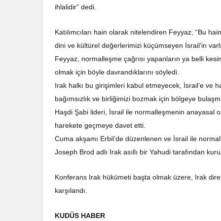
ihlalidir” dedi.
Katılımcıları hain olarak nitelendiren Feyyaz, “Bu hainl
dini ve kültürel değerlerimizi küçümseyen İsrail’in varlı
Feyyaz, normalleşme çağrısı yapanların ya belli kesi
olmak için böyle davrandıklarını söyledi.
Irak halkı bu girişimleri kabul etmeyecek, İsrail’e ve 
bağımsızlık ve birliğimizi bozmak için bölgeye bulaşmı
Haşdi Şabi lideri, İsrail ile normalleşmenin anayasal o
harekete geçmeye davet etti.
Cuma akşamı Erbil’de düzenlenen ve İsrail ile normall
Joseph Brod adlı Irak asıllı bir Yahudi tarafından kur
Konferans Irak hükümeti başta olmak üzere, Irak diren
karşılandı.
KUDÜS HABER