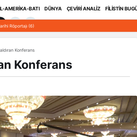
İL-AMERİKA-BATI
DÜNYA
ÇEVİRİ ANALİZ
FİLİSTİN BUG
l
arihi Röportajı (6)
Kaldıran Konferans
ran Konferans