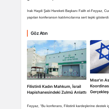
Irak Haşdi Şabi Hareketi Başkanı Falih el-Feyyaz, Cum
yapılan konferansın katılımcılarına sert tepki gösterdi
Göz Atın
RTAJ
RÖPORTAJ
ahreynli Muhalif Din Adamı 6
Süleymani’nin Ka
yıldır Tutuklu
Damarlarınd
Mısır’ın As
Koordinas
Filistinli Kadın Mahkum, İsrail
Gerçekleş
Hapishanesindeki Zulmü Anlattı
Feyyaz, “Bu konferans, Filistinli kardeşlerine destek iç