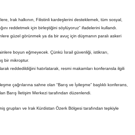
ere, Irak halkının, Filistinli kardeşlerini desteklemek, tüm sosyal,
ğını reddetmek için birleştiğini söylüyoruz” ifadelerini kullandı.
mlere güzel görünmek ya da bir avuç için düşmanın paralı askeri
hainlere boyun eğmeyecek. Çünkü İsrail güvenliği, istikrarı,
ş bir mikroptur.
larak reddedildiğini hatırlatarak, resmi makamları konferansla ilgili
eşme çağrılarına sahne olan “Barış ve İyileşme” başlıklı konferans,
ulan Barış İletişim Merkezi tarafından düzenlendi.
iş grupları ve Irak Kürdistan Özerk Bölgesi tarafından tepkiyle