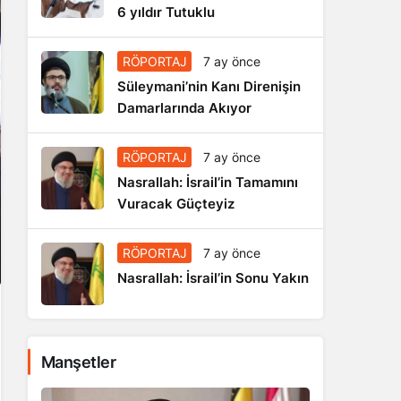
6 yıldır Tutuklu
RÖPORTAJ
7 ay önce
Süleymani’nin Kanı Direnişin
Damarlarında Akıyor
RÖPORTAJ
7 ay önce
Nasrallah: İsrail’in Tamamını
Vuracak Güçteyiz
RÖPORTAJ
7 ay önce
Nasrallah: İsrail’in Sonu Yakın
Manşetler