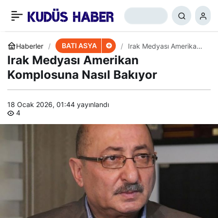
Amerika’dan İran’a Yeni
+
-
0
Paylaş
Bir Suçlama
BATI ASYA
Haberler
Irak Medyası Amerikan
Komplosuna Nasıl
Irak Medyası Amerikan
Bakıyor
Komplosuna Nasıl Bakıyor
18 Ocak 2026, 01:44
yayınlandı
4