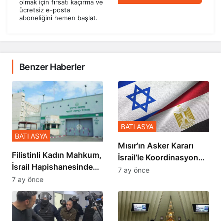
olmak için fırsatı kaçırma ve
ücretsiz e-posta
aboneliğini hemen başlat.
Benzer Haberler
BATI ASYA
BATI ASYA
Mısır’ın Asker Kararı
Filistinli Kadın Mahkum,
İsrail’le Koordinasyon
İsrail Hapishanesindeki
İçinde Gerçekleşmiş
7 ay önce
Zulmü Anlattı
7 ay önce