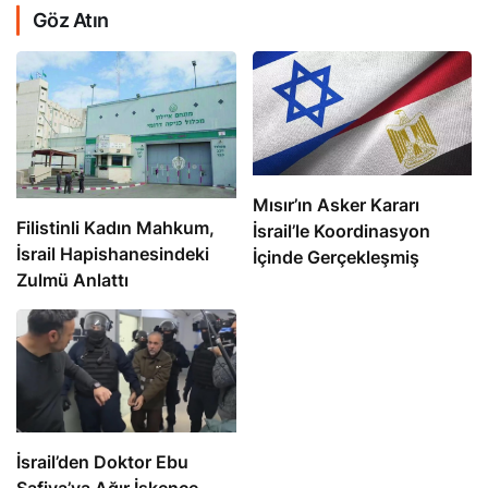
Göz Atın
Mısır’ın Asker Kararı
Filistinli Kadın Mahkum,
İsrail’le Koordinasyon
İsrail Hapishanesindeki
İçinde Gerçekleşmiş
Zulmü Anlattı
İsrail’den Doktor Ebu
Safiya’ya Ağır İşkence