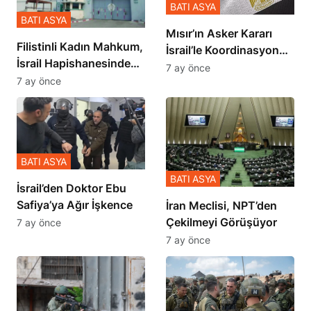
BATI ASYA
BATI ASYA
Mısır’ın Asker Kararı
Filistinli Kadın Mahkum,
İsrail’le Koordinasyon
İsrail Hapishanesindeki
İçinde Gerçekleşmiş
7 ay önce
Zulmü Anlattı
7 ay önce
BATI ASYA
BATI ASYA
İsrail’den Doktor Ebu
Safiya’ya Ağır İşkence
İran Meclisi, NPT’den
Çekilmeyi Görüşüyor
7 ay önce
7 ay önce