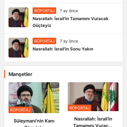
RÖPORTAJ
7 ay önce
Nasrallah: İsrail’in Tamamını Vuracak
Güçteyiz
RÖPORTAJ
7 ay önce
Nasrallah: İsrail’in Sonu Yakın
Manşetler
RÖPORTAJ
RÖPORTAJ
Nasrallah: İsrail’in
Süleymani’nin Kanı
Tamamını Vuracak