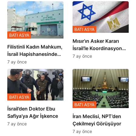
BATI ASYA
BATI ASYA
Mısır’ın Asker Kararı
Filistinli Kadın Mahkum,
İsrail’le Koordinasyon
İsrail Hapishanesindeki
İçinde Gerçekleşmiş
7 ay önce
Zulmü Anlattı
7 ay önce
BATI ASYA
BATI ASYA
İsrail’den Doktor Ebu
Safiya’ya Ağır İşkence
İran Meclisi, NPT’den
Çekilmeyi Görüşüyor
7 ay önce
7 ay önce