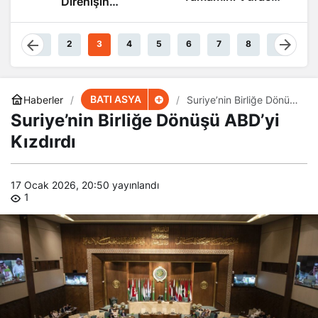
Direnişin
Güçteyiz
Damarlarında
Akıyor
1
2
3
4
5
6
7
8
9
BATI ASYA
Haberler
Suriye’nin Birliğe Dönüşü
ABD’yi Kızdırdı
Suriye’nin Birliğe Dönüşü ABD’yi
Kızdırdı
17 Ocak 2026, 20:50
yayınlandı
1