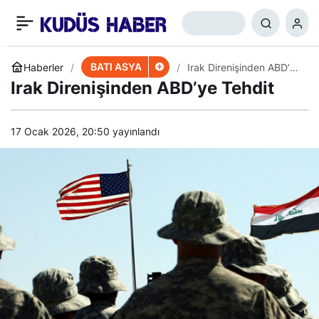
Suriye’nin Birliğe Dönüşü
+
-
0
Paylaş
ABD’yi Kızdırdı
BATI ASYA
Haberler
Irak Direnişinden ABD’ye
Tehdit
Irak Direnişinden ABD’ye Tehdit
17 Ocak 2026, 20:50
yayınlandı