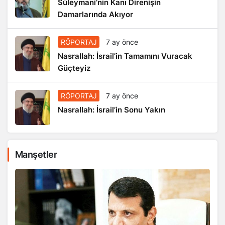
Süleymani’nin Kanı Direnişin
Damarlarında Akıyor
RÖPORTAJ
7 ay önce
Nasrallah: İsrail’in Tamamını Vuracak
Güçteyiz
RÖPORTAJ
7 ay önce
Nasrallah: İsrail’in Sonu Yakın
Manşetler