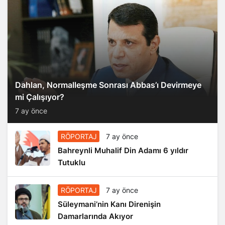
Dahlan, Normalleşme Sonrası Abbas’ı Devirmeye
mi Çalışıyor?
7 ay önce
RÖPORTAJ
7 ay önce
Bahreynli Muhalif Din Adamı 6 yıldır
Tutuklu
RÖPORTAJ
7 ay önce
Süleymani’nin Kanı Direnişin
Damarlarında Akıyor