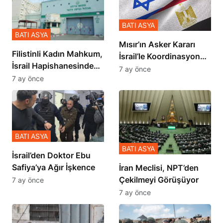
BATI ASYA
BATI ASYA
Mısır’ın Asker Kararı
Filistinli Kadın Mahkum,
İsrail’le Koordinasyon
İsrail Hapishanesindeki
İçinde Gerçekleşmiş
7 ay önce
Zulmü Anlattı
7 ay önce
BATI ASYA
BATI ASYA
İsrail’den Doktor Ebu
Safiya’ya Ağır İşkence
İran Meclisi, NPT’den
Çekilmeyi Görüşüyor
7 ay önce
7 ay önce