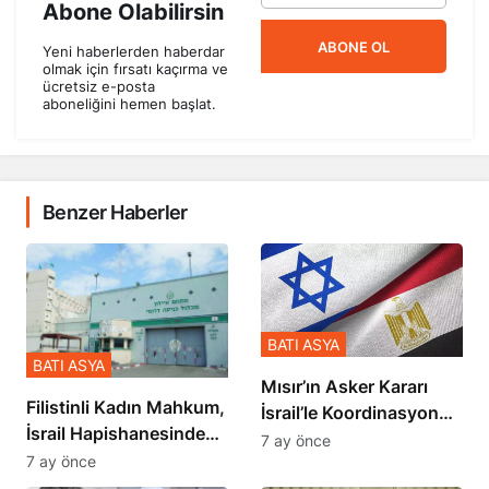
Abone Olabilirsin
ABONE OL
Yeni haberlerden haberdar
olmak için fırsatı kaçırma ve
ücretsiz e-posta
aboneliğini hemen başlat.
Benzer Haberler
BATI ASYA
BATI ASYA
Mısır’ın Asker Kararı
Filistinli Kadın Mahkum,
İsrail’le Koordinasyon
İsrail Hapishanesindeki
İçinde Gerçekleşmiş
7 ay önce
Zulmü Anlattı
7 ay önce