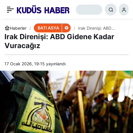
Gazze Savaşında 3.
+
-
0
Paylaş
Aşama
BATI ASYA
Haberler
Irak Direnişi: ABD
Gidene Kadar Vuracağız
Irak Direnişi: ABD Gidene Kadar
Vuracağız
17 Ocak 2026, 19:15
yayınlandı