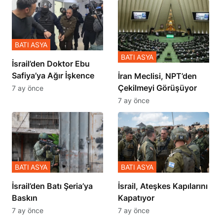
BATI ASYA
BATI ASYA
İsrail’den Doktor Ebu
Safiya’ya Ağır İşkence
İran Meclisi, NPT’den
Çekilmeyi Görüşüyor
7 ay önce
7 ay önce
BATI ASYA
BATI ASYA
​​​​​​​İsrail’den Batı Şeria’ya
İsrail, Ateşkes Kapılarını
Baskın
Kapatıyor
7 ay önce
7 ay önce