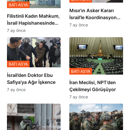
BATI ASYA
Mısır’ın Asker Kararı
Filistinli Kadın Mahkum,
İsrail’le Koordinasyon
İsrail Hapishanesindeki
İçinde Gerçekleşmiş
7 ay önce
Zulmü Anlattı
7 ay önce
BATI ASYA
BATI ASYA
İsrail’den Doktor Ebu
Safiya’ya Ağır İşkence
İran Meclisi, NPT’den
Çekilmeyi Görüşüyor
7 ay önce
7 ay önce