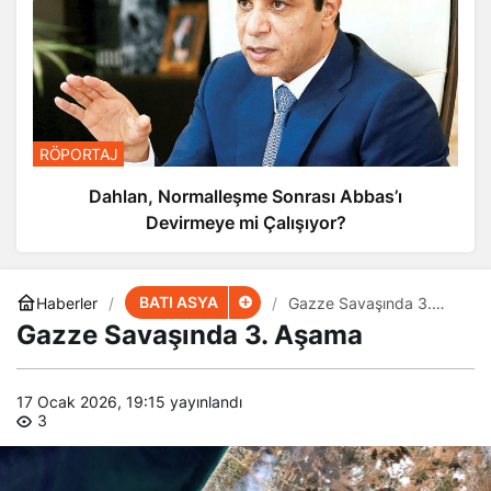
RÖPORTAJ
Dahlan, Normalleşme Sonrası Abbas’ı
Devirmeye mi Çalışıyor?
BATI ASYA
Haberler
Gazze Savaşında 3.
Aşama
Gazze Savaşında 3. Aşama
17 Ocak 2026, 19:15
yayınlandı
3