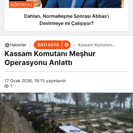
RÖPORTAJ
Dahlan, Normalleşme Sonrası Abbas’ı
Devirmeye mi Çalışıyor?
BATI ASYA
Haberler
Kassam Komutanı
Meşhur Operasyonu
Kassam Komutanı Meşhur
Anlattı
Operasyonu Anlattı
17 Ocak 2026, 19:15
yayınlandı
1