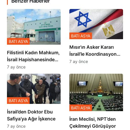
Benzer Haberler
BATI ASYA
BATI ASYA
Mısır’ın Asker Kararı
Filistinli Kadın Mahkum,
İsrail’le Koordinasyon
İsrail Hapishanesindeki
İçinde Gerçekleşmiş
7 ay önce
Zulmü Anlattı
7 ay önce
BATI ASYA
BATI ASYA
İsrail’den Doktor Ebu
Safiya’ya Ağır İşkence
İran Meclisi, NPT’den
Çekilmeyi Görüşüyor
7 ay önce