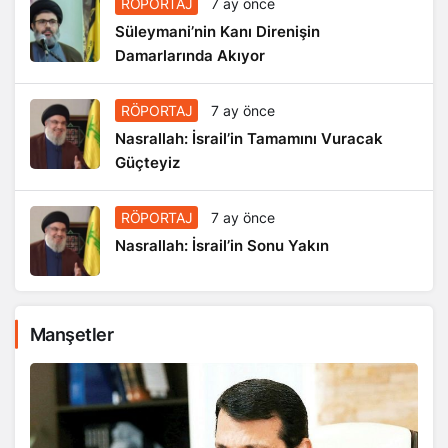
RÖPORTAJ
7 ay önce
Süleymani’nin Kanı Direnişin
Damarlarında Akıyor
RÖPORTAJ
7 ay önce
Nasrallah: İsrail’in Tamamını Vuracak
Güçteyiz
RÖPORTAJ
7 ay önce
Nasrallah: İsrail’in Sonu Yakın
Manşetler