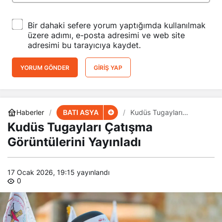
Bir dahaki sefere yorum yaptığımda kullanılmak
üzere adımı, e-posta adresimi ve web site
adresimi bu tarayıcıya kaydet.
YORUM GÖNDER
GIRIŞ YAP
BATI ASYA
Haberler
Kudüs Tugayları
Çatışma Görüntülerini
Kudüs Tugayları Çatışma
Yayınladı
Görüntülerini Yayınladı
17 Ocak 2026, 19:15
yayınlandı
0