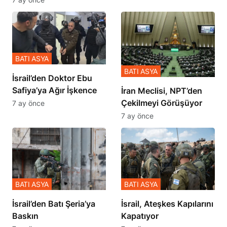
BATI ASYA
BATI ASYA
İsrail’den Doktor Ebu
Safiya’ya Ağır İşkence
İran Meclisi, NPT’den
Çekilmeyi Görüşüyor
7 ay önce
7 ay önce
BATI ASYA
BATI ASYA
​​​​​​​İsrail’den Batı Şeria’ya
İsrail, Ateşkes Kapılarını
Baskın
Kapatıyor