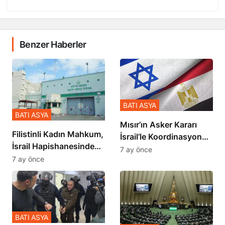
Benzer Haberler
BATI ASYA
BATI ASYA
Mısır’ın Asker Kararı
Filistinli Kadın Mahkum,
İsrail’le Koordinasyon
İsrail Hapishanesindeki
İçinde Gerçekleşmiş
7 ay önce
Zulmü Anlattı
7 ay önce
BATI ASYA