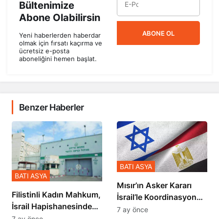
Bültenimize
Abone Olabilirsin
ABONE OL
Yeni haberlerden haberdar
olmak için fırsatı kaçırma ve
ücretsiz e-posta
aboneliğini hemen başlat.
Benzer Haberler
BATI ASYA
BATI ASYA
Mısır’ın Asker Kararı
Filistinli Kadın Mahkum,
İsrail’le Koordinasyon
İsrail Hapishanesindeki
İçinde Gerçekleşmiş
7 ay önce
Zulmü Anlattı
7 ay önce