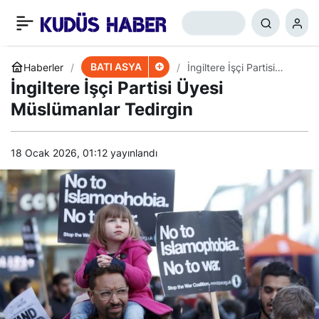
İsrailli Generalden İtiraf
+
-
0
Paylaş
BATI ASYA
Haberler
İngiltere İşçi Partisi
Üyesi Müslümanlar
İngiltere İşçi Partisi Üyesi
Tedirgin
Müslümanlar Tedirgin
18 Ocak 2026, 01:12
yayınlandı