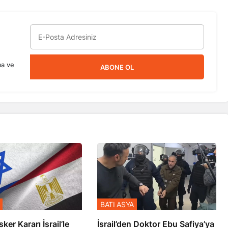
ma ve
ABONE OL
BATI ASYA
sker Kararı İsrail’le
İsrail’den Doktor Ebu Safiya’ya