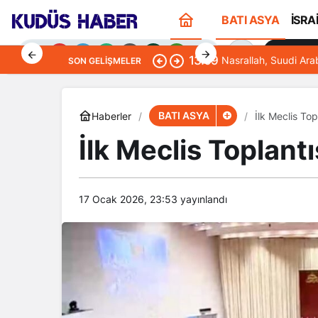
BATI ASYA
İSRA
Sana Öze
13:09
Nasrallah, Suudi Ara
SON GELIŞMELER
BATI ASYA
Haberler
İlk Meclis Top
İlk Meclis Toplant
Gündüz Modu
Gündüz modunu seçin.
17 Ocak 2026, 23:53
yayınlandı
Gece Modu
Gece modunu seçin.
Sistem Modu
Sistem modunu seçin.