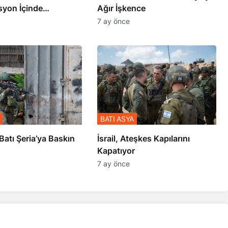
syon İçinde
Ağır İşkence
şmiş
7 ay önce
BATI ASYA
l’den Batı Şeria’ya Baskın
İsrail, Ateşkes Kapılarını
Kapatıyor
7 ay önce