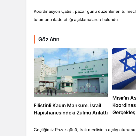
Koordinasyon Çatısı, pazar günü düzenlenen 5. meclis
tutumunu ifade ettiği açıklamalarda bulundu.
Göz Atın
RÖPORTAJ
Dahlan, Normall
Abbas’ı Devirmeye
Mısır’ın As
Koordinas
Filistinli Kadın Mahkum, İsrail
Gerçekleş
Hapishanesindeki Zulmü Anlattı
Geçtiğimiz Pazar günü, Irak meclisinin açılış oturu