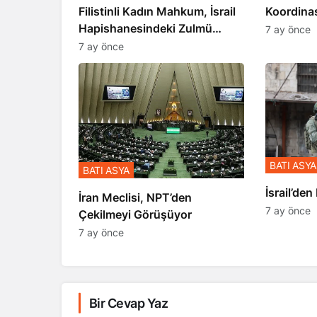
Koordina
Filistinli Kadın Mahkum, İsrail
Gerçekle
Hapishanesindeki Zulmü
7 ay önce
Anlattı
7 ay önce
BATI ASYA
BATI ASYA
​​​​​​​İsrai
İran Meclisi, NPT’den
7 ay önce
Çekilmeyi Görüşüyor
7 ay önce
Bir Cevap Yaz