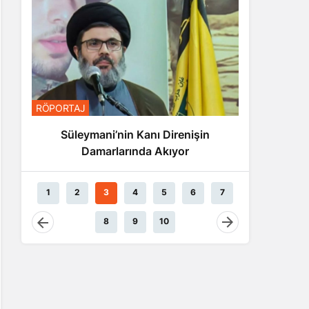
RÖPORTA
RÖPORTAJ
Nas
Süleymani’nin Kanı Direnişin
Damarlarında Akıyor
1
2
3
4
5
6
7
8
9
10