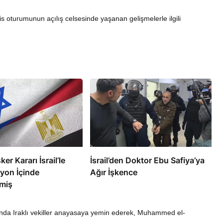
 oturumunun açılış celsesinde yaşanan gelişmelerle ilgili
RÖPORTAJ
eşme Sonrası
Bahreynli Muhalif Din Adamı 6
 mi Çalışıyor?
yıldır Tutuklu
ker Kararı İsrail’le
İsrail’den Doktor Ebu Safiya’ya
yon İçinde
Ağır İşkence
miş
munda Iraklı vekiller anayasaya yemin ederek, Muhammed el-