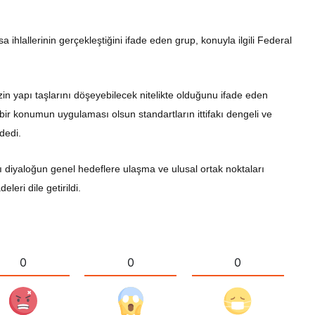
ihlallerinin gerçekleştiğini ifade eden grup, konuyla ilgili Federal
zin yapı taşlarını döşeyebilecek nitelikte olduğunu ifade eden
 bir konumun uygulaması olsun standartların ittifakı dengeli ve
 dedi.
ı diyaloğun genel hedeflere ulaşma ve ulusal ortak noktaları
eri dile getirildi.
0
0
0