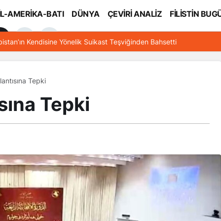
İL-AMERİKA-BATI
DÜNYA
ÇEVİRİ ANALİZ
FİLİSTİN BUG
l
bistan’ın Kendisine Yönelik Suikast Teşviğinden Bahsetti
lantısına Tepki
ısına Tepki