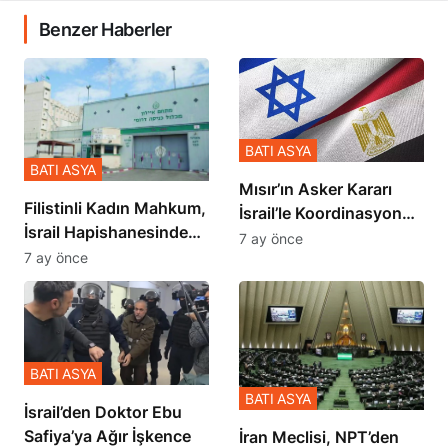
Benzer Haberler
BATI ASYA
BATI ASYA
Mısır’ın Asker Kararı
Filistinli Kadın Mahkum,
İsrail’le Koordinasyon
İsrail Hapishanesindeki
İçinde Gerçekleşmiş
7 ay önce
Zulmü Anlattı
7 ay önce
BATI ASYA
BATI ASYA
İsrail’den Doktor Ebu
Safiya’ya Ağır İşkence
İran Meclisi, NPT’den