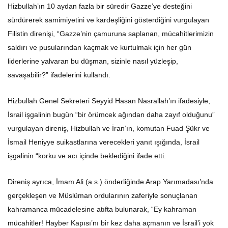
Hizbullah’ın 10 aydan fazla bir süredir Gazze’ye desteğini
sürdürerek samimiyetini ve kardeşliğini gösterdiğini vurgulayan
Filistin direnişi, “Gazze’nin çamuruna saplanan, mücahitlerimizin
saldırı ve pusularından kaçmak ve kurtulmak için her gün
liderlerine yalvaran bu düşman, sizinle nasıl yüzleşip,
savaşabilir?” ifadelerini kullandı.
Hizbullah Genel Sekreteri Seyyid Hasan Nasrallah’ın ifadesiyle,
İsrail işgalinin bugün “bir örümcek ağından daha zayıf olduğunu”
vurgulayan direniş, Hizbullah ve İran’ın, komutan Fuad Şükr ve
İsmail Heniyye suikastlarına verecekleri yanıt ışığında, İsrail
işgalinin “korku ve acı içinde beklediğini ifade etti.
Direniş ayrıca, İmam Ali (a.s.) önderliğinde Arap Yarımadası’nda
gerçekleşen ve Müslüman ordularının zaferiyle sonuçlanan
kahramanca mücadelesine atıfta bulunarak, “Ey kahraman
mücahitler! Hayber Kapısı’nı bir kez daha açmanın ve İsrail’i yok