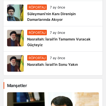
RÖPORTAJ
7 ay önce
Süleymani’nin Kanı Direnişin
Damarlarında Akıyor
RÖPORTAJ
7 ay önce
Nasrallah: İsrail’in Tamamını Vuracak
Güçteyiz
RÖPORTAJ
7 ay önce
Nasrallah: İsrail’in Sonu Yakın
Manşetler