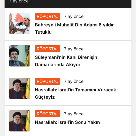
7 ay önce
RÖPORTAJ
7 ay önce
Bahreynli Muhalif Din Adamı 6 yıldır
Tutuklu
RÖPORTAJ
7 ay önce
Süleymani’nin Kanı Direnişin
Damarlarında Akıyor
RÖPORTAJ
7 ay önce
Nasrallah: İsrail’in Tamamını Vuracak
Güçteyiz
RÖPORTAJ
7 ay önce
Nasrallah: İsrail’in Sonu Yakın