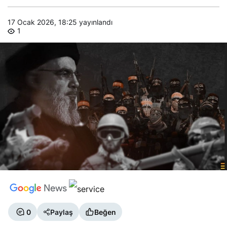
17 Ocak 2026, 18:25
yayınlandı
1
0
Paylaş
Beğen