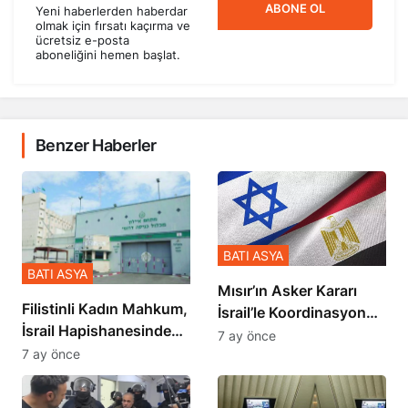
ABONE OL
Yeni haberlerden haberdar
olmak için fırsatı kaçırma ve
ücretsiz e-posta
aboneliğini hemen başlat.
Benzer Haberler
BATI ASYA
BATI ASYA
Mısır’ın Asker Kararı
Filistinli Kadın Mahkum,
İsrail’le Koordinasyon
İsrail Hapishanesindeki
İçinde Gerçekleşmiş
7 ay önce
Zulmü Anlattı
7 ay önce