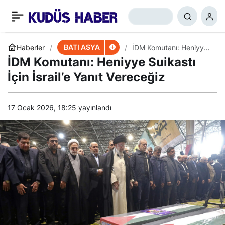
Filistin Direnişinden
+
-
0
Paylaş
Hizbullah’a Açık Mektup
BATI ASYA
Haberler
İDM Komutanı: Heniyye
Suikastı İçin İsrail’e Yanıt
İDM Komutanı: Heniyye Suikastı
Vereceğiz
İçin İsrail’e Yanıt Vereceğiz
17 Ocak 2026, 18:25
yayınlandı