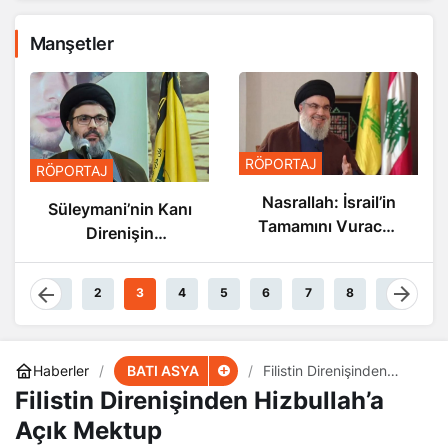
Manşetler
RÖPORTAJ
RÖPORTAJ
Nasrallah: İsrail’in
Süleymani’nin Kanı
Tamamını Vuracak
Direnişin
Güçteyiz
Damarlarında
Akıyor
1
2
3
4
5
6
7
8
9
BATI ASYA
Haberler
Filistin Direnişinden
Hizbullah’a Açık Mektup
Filistin Direnişinden Hizbullah’a
Açık Mektup