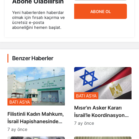
Abone Olabilirsin
ABONE OL
Yeni haberlerden haberdar
olmak için fırsatı kaçırma ve
ücretsiz e-posta
aboneliğini hemen başlat.
Benzer Haberler
BATI ASYA
BATI ASYA
Mısır’ın Asker Kararı
Filistinli Kadın Mahkum,
İsrail’le Koordinasyon
İsrail Hapishanesindeki
İçinde Gerçekleşmiş
7 ay önce
Zulmü Anlattı
7 ay önce