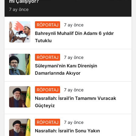
mi Çalışıyor?
7 ay önce
RÖPORTAJ
7 ay önce
Bahreynli Muhalif Din Adamı 6 yıldır
Tutuklu
RÖPORTAJ
7 ay önce
Süleymani’nin Kanı Direnişin
Damarlarında Akıyor
RÖPORTAJ
7 ay önce
Nasrallah: İsrail’in Tamamını Vuracak
Güçteyiz
RÖPORTAJ
7 ay önce
Nasrallah: İsrail’in Sonu Yakın