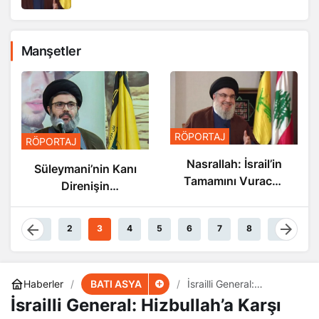
Manşetler
RÖPORTAJ
RÖPORTAJ
Nasrallah: İsrail’in
Süleymani’nin Kanı
Tamamını Vuracak
Direnişin
Güçteyiz
Damarlarında
Akıyor
1
2
3
4
5
6
7
8
9
BATI ASYA
Haberler
İsrailli General:
Hizbullah’a Karşı
İsrailli General: Hizbullah’a Karşı
Savunmasızız