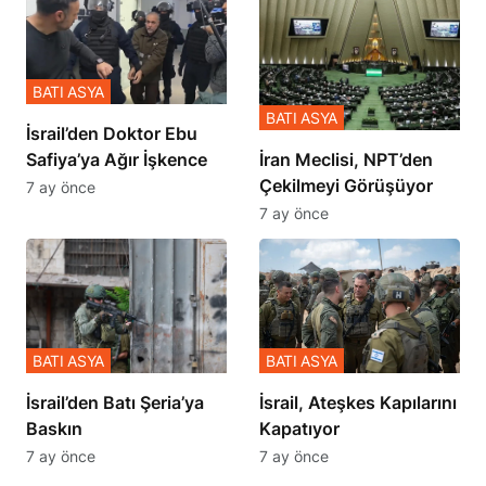
BATI ASYA
BATI ASYA
İsrail’den Doktor Ebu
Safiya’ya Ağır İşkence
İran Meclisi, NPT’den
Çekilmeyi Görüşüyor
7 ay önce
7 ay önce
BATI ASYA
BATI ASYA
​​​​​​​İsrail’den Batı Şeria’ya
İsrail, Ateşkes Kapılarını
Baskın
Kapatıyor
7 ay önce
7 ay önce