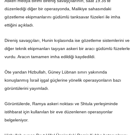
Askeri medya birimi direniş savaşçılarının, saat 19.35’te
düzenlediği diğer bir operasyonda, Malikiye sahasındaki
gözetleme ekipmanlarını güdümlü tanksavar füzeleri ile imha
ettiğini açıkladı.
Direniş savaşçıları, Hunin kışlasında ise gözetleme sistemlerini ve
diğer teknik ekipmanları taşıyan askeri bir aracı güdümlü füzelerle
vurdu. Aracın tamamen imha edildiği kaydedildi.
Öte yandan Hizbullah, Güney Lübnan sınırı yakınında
konuşlanmış İsrail işgal güçlerine yönelik operasyonların bazı
görüntülerini yayımladı.
Görüntülerde, Ramya askeri noktası ve Shtula yerleşiminde
istihbarat için kullanılan bir eve düzenlenen operasyonlar
belgeleniyor.