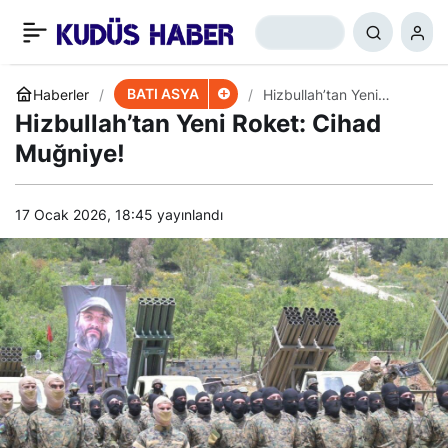
İsrailli General:
+
-
0
Paylaş
Hizbullah’a Karşı
BATI ASYA
Haberler
Hizbullah’tan Yeni
Roket: Cihad Muğniye!
Hizbullah’tan Yeni Roket: Cihad
Savunmasızız
Muğniye!
17 Ocak 2026, 18:45
yayınlandı