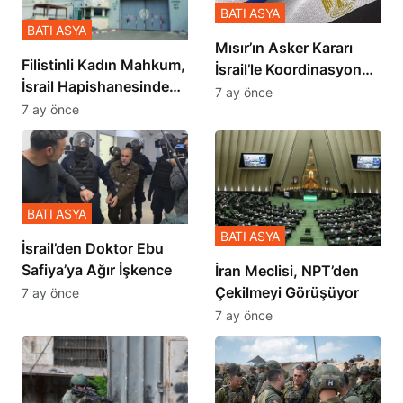
BATI ASYA
BATI ASYA
Mısır’ın Asker Kararı
Filistinli Kadın Mahkum,
İsrail’le Koordinasyon
İsrail Hapishanesindeki
İçinde Gerçekleşmiş
7 ay önce
Zulmü Anlattı
7 ay önce
BATI ASYA
BATI ASYA
İsrail’den Doktor Ebu
Safiya’ya Ağır İşkence
İran Meclisi, NPT’den
Çekilmeyi Görüşüyor
7 ay önce
7 ay önce