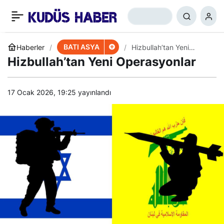
Irak ve Suriye’deki ABD
+
-
0
Paylaş
Üslerine Saldırı
BATI ASYA
Haberler
Hizbullah’tan Yeni
Operasyonlar
Hizbullah’tan Yeni Operasyonlar
17 Ocak 2026, 19:25
yayınlandı