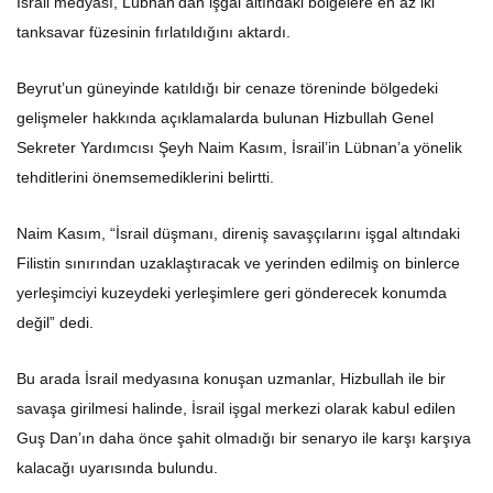
İsrail medyası, Lübnan’dan işgal altındaki bölgelere en az iki
tanksavar füzesinin fırlatıldığını aktardı.
Beyrut’un güneyinde katıldığı bir cenaze töreninde bölgedeki
gelişmeler hakkında açıklamalarda bulunan Hizbullah Genel
Sekreter Yardımcısı Şeyh Naim Kasım, İsrail’in Lübnan’a yönelik
tehditlerini önemsemediklerini belirtti.
Naim Kasım, “İsrail düşmanı, direniş savaşçılarını işgal altındaki
Filistin sınırından uzaklaştıracak ve yerinden edilmiş on binlerce
yerleşimciyi kuzeydeki yerleşimlere geri gönderecek konumda
değil” dedi.
Bu arada İsrail medyasına konuşan uzmanlar, Hizbullah ile bir
savaşa girilmesi halinde, İsrail işgal merkezi olarak kabul edilen
Guş Dan’ın daha önce şahit olmadığı bir senaryo ile karşı karşıya
kalacağı uyarısında bulundu.