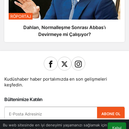
RÖPORTAJ
Dahlan, Normalleşme Sonrası Abbas’ı
Devirmeye mi Çalışıyor?
Kudüshaber haber portalımızda en son gelişmeleri
keşfedin.
Bültenimize Katılın
ABONE OL
Bu web sitesinde en iyi deneyimi yaşamanızı sağlamak için
Hemen ücretsiz üye olun ve yeni güncellemelerden haberdar olan ilk kişi
Kabul