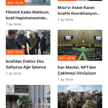
BATI ASYA
Mısır’ın Asker Kararı
Filistinli Kadın Mahkum,
İsrail’le Koordinasyon
İsrail Hapishanesindeki
İçinde Gerçekleşmiş
7 ay önce
Zulmü Anlattı
7 ay önce
BATI ASYA
BATI ASYA
İsrail’den Doktor Ebu
Safiya’ya Ağır İşkence
İran Meclisi, NPT’den
Çekilmeyi Görüşüyor
7 ay önce
7 ay önce