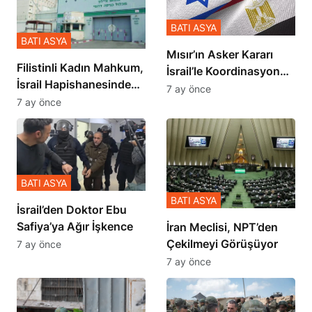
BATI ASYA
BATI ASYA
Mısır’ın Asker Kararı
Filistinli Kadın Mahkum,
İsrail’le Koordinasyon
İsrail Hapishanesindeki
İçinde Gerçekleşmiş
7 ay önce
Zulmü Anlattı
7 ay önce
BATI ASYA
BATI ASYA
İsrail’den Doktor Ebu
Safiya’ya Ağır İşkence
İran Meclisi, NPT’den
Çekilmeyi Görüşüyor
7 ay önce
7 ay önce