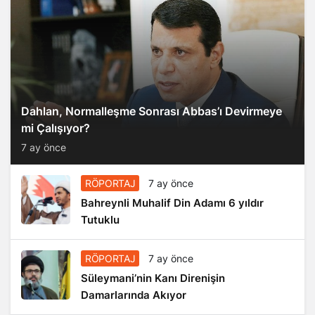
Dahlan, Normalleşme Sonrası Abbas’ı Devirmeye
mi Çalışıyor?
7 ay önce
RÖPORTAJ
7 ay önce
Bahreynli Muhalif Din Adamı 6 yıldır
Tutuklu
RÖPORTAJ
7 ay önce
Süleymani’nin Kanı Direnişin
Damarlarında Akıyor