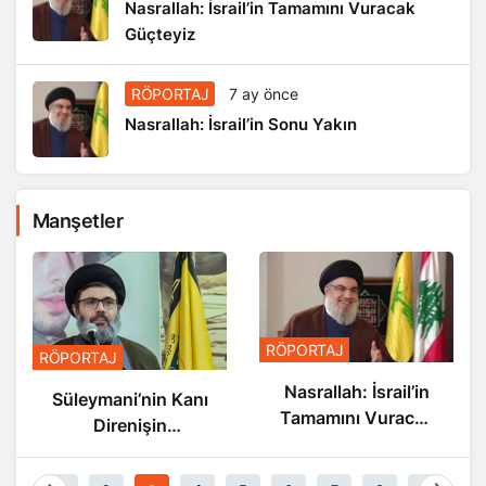
Nasrallah: İsrail’in Tamamını Vuracak
Güçteyiz
RÖPORTAJ
7 ay önce
Nasrallah: İsrail’in Sonu Yakın
Manşetler
RÖPORTAJ
RÖPORTAJ
Nasrallah: İsrail’in
Süleymani’nin Kanı
Tamamını Vuracak
Direnişin
Güçteyiz
Damarlarında
Akıyor
1
2
3
4
5
6
7
8
9