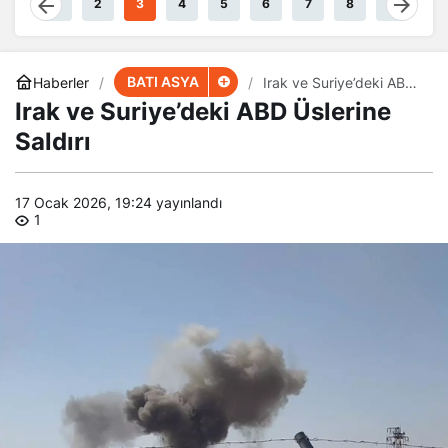
BATI ASYA
Haberler
Irak ve Suriye’deki ABD
Üslerine Saldırı
Irak ve Suriye’deki ABD Üslerine
Saldırı
17 Ocak 2026, 19:24
yayınlandı
1