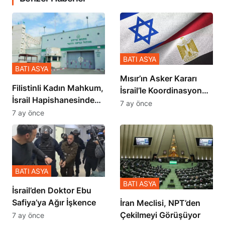
BATI ASYA
BATI ASYA
Mısır’ın Asker Kararı
Filistinli Kadın Mahkum,
İsrail’le Koordinasyon
İsrail Hapishanesindeki
İçinde Gerçekleşmiş
7 ay önce
Zulmü Anlattı
7 ay önce
BATI ASYA
BATI ASYA
İsrail’den Doktor Ebu
Safiya’ya Ağır İşkence
İran Meclisi, NPT’den
Çekilmeyi Görüşüyor
7 ay önce