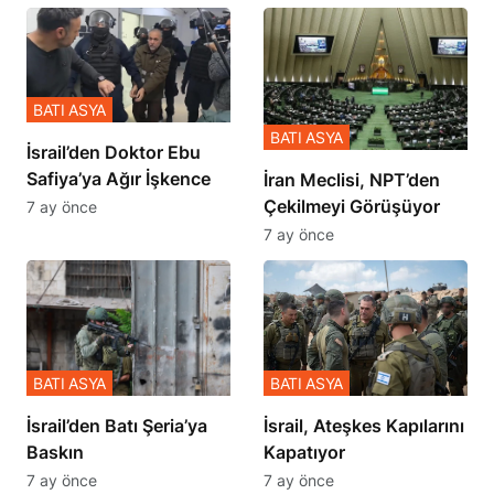
BATI ASYA
BATI ASYA
İsrail’den Doktor Ebu
Safiya’ya Ağır İşkence
İran Meclisi, NPT’den
Çekilmeyi Görüşüyor
7 ay önce
7 ay önce
BATI ASYA
BATI ASYA
​​​​​​​İsrail’den Batı Şeria’ya
İsrail, Ateşkes Kapılarını
Baskın
Kapatıyor
7 ay önce
7 ay önce