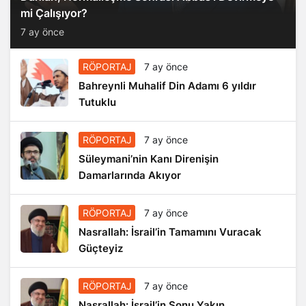
mi Çalışıyor?
7 ay önce
RÖPORTAJ
7 ay önce
Bahreynli Muhalif Din Adamı 6 yıldır
Tutuklu
RÖPORTAJ
7 ay önce
Süleymani’nin Kanı Direnişin
Damarlarında Akıyor
RÖPORTAJ
7 ay önce
Nasrallah: İsrail’in Tamamını Vuracak
Güçteyiz
RÖPORTAJ
7 ay önce
Nasrallah: İsrail’in Sonu Yakın