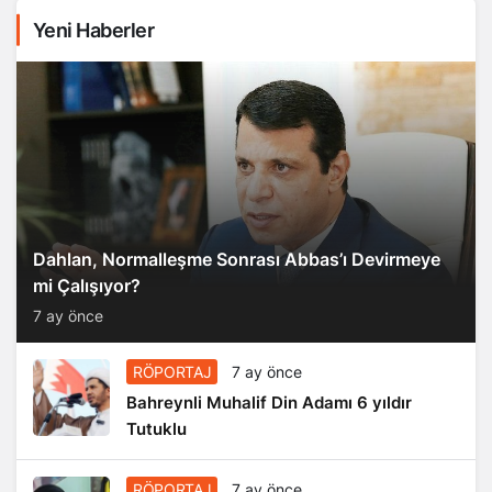
Yeni Haberler
Dahlan, Normalleşme Sonrası Abbas’ı Devirmeye
mi Çalışıyor?
7 ay önce
RÖPORTAJ
7 ay önce
Bahreynli Muhalif Din Adamı 6 yıldır
Tutuklu
RÖPORTAJ
7 ay önce