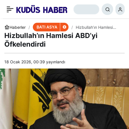
İranlı General: 10 Dolarlık
+
-
0
Paylaş
Maliyetle 900 bin
BATI ASYA
Haberler
Hizbullah’ın Hamlesi
ABD’yi Öfkelendirdi
Hizbullah’ın Hamlesi ABD’yi
Dolarlık Füzeyi
Öfkelendirdi
Düşürebiliriz
18 Ocak 2026, 00:39
yayınlandı