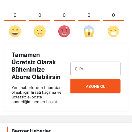
0
0
0
0
0
Tamamen
Ücretsiz Olarak
Bültenimize
Abone Olabilirsin
ABONE OL
Yeni haberlerden haberdar
olmak için fırsatı kaçırma ve
ücretsiz e-posta
aboneliğini hemen başlat.
Benzer Haberler