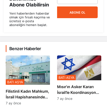
Abone Olabilirsin
ABONE OL
Yeni haberlerden haberdar
olmak için fırsatı kaçırma ve
ücretsiz e-posta
aboneliğini hemen başlat.
Benzer Haberler
BATI ASYA
BATI ASYA
Mısır’ın Asker Kararı
Filistinli Kadın Mahkum,
İsrail’le Koordinasyon
İsrail Hapishanesindeki
İçinde Gerçekleşmiş
7 ay önce
Zulmü Anlattı
7 ay önce