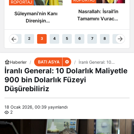
Nasrallah: İsrail’in
Nasrallah: İsrail’in
Sonu Yakın
Tamamını Vuracak
Güçteyiz
1
2
3
4
5
6
7
8
9
BATI ASYA
Haberler
İranlı General: 10
Dolarlık Maliyetle 900
İranlı General: 10 Dolarlık Maliyetle
bin Dolarlık Füzeyi
Düşürebiliriz
900 bin Dolarlık Füzeyi
Düşürebiliriz
18 Ocak 2026, 00:39
yayınlandı
2