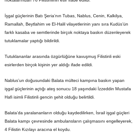
noktalarından 76 Filistinlinin esir ifade edildi.
İşgal güçlerinin Batı Şeria’nın Tubas, Nablus, Cenin, Kalkilya,
Ramallah, Beytlahim ve El-Halil vilayetlerinin yanı sıra Kudüs’ün
farklı kasaba ve semtlerinde birçok noktaya baskın düzenleyerek
tutuklamalar yaptığı bildirildi.
Tutuklananlar arasında özgürlüğüne kavuşmuş Filistinli eski
esirlerden birçok kişinin yer aldığı ifade edildi.
Nablus’un doğusundaki Balata mülteci kampına baskın yapan
işgal güçlerinin açtığı ateş sonucu 18 yaşındaki İzzeddin Mustafa
Hafi isimli Filistinli gencin şehit olduğu belirtildi.
Balata’da yaralananların olduğu kaydedilirken, İsrail işgal güçleri
Balata kampı çevresinde ambulansların çalışmasını engelleyerek,
4 Filistin Kızılayı aracına el koydu.