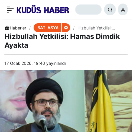
Batı Şeria’da Baskın ve
+
-
0
Paylaş
Tutuklama Furyası
BATI ASYA
Haberler
Hizbullah Yetkilisi:
Hamas Dimdik Ayakta
Hizbullah Yetkilisi: Hamas Dimdik
Ayakta
17 Ocak 2026, 19:40
yayınlandı