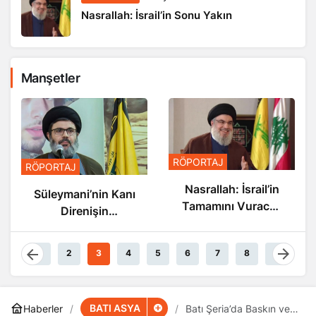
Nasrallah: İsrail’in Sonu Yakın
Manşetler
RÖPORTAJ
RÖPORTAJ
Nasrallah: İsrail’in
Süleymani’nin Kanı
Tamamını Vuracak
Direnişin
Güçteyiz
Damarlarında
Akıyor
1
2
3
4
5
6
7
8
9
BATI ASYA
Haberler
Batı Şeria’da Baskın ve