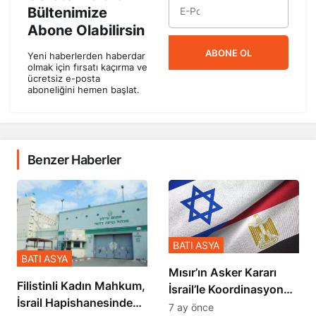
Bültenimize
Abone Olabilirsin
ABONE OL
Yeni haberlerden haberdar
olmak için fırsatı kaçırma ve
ücretsiz e-posta
aboneliğini hemen başlat.
Benzer Haberler
BATI ASYA
BATI ASYA
Mısır’ın Asker Kararı
Filistinli Kadın Mahkum,
İsrail’le Koordinasyon
İsrail Hapishanesindeki
İçinde Gerçekleşmiş
7 ay önce