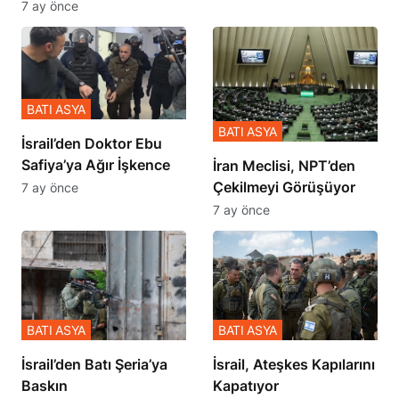
Zulmü Anlattı
7 ay önce
BATI ASYA
BATI ASYA
İsrail’den Doktor Ebu
Safiya’ya Ağır İşkence
İran Meclisi, NPT’den
Çekilmeyi Görüşüyor
7 ay önce
7 ay önce
BATI ASYA
BATI ASYA
​​​​​​​İsrail’den Batı Şeria’ya
İsrail, Ateşkes Kapılarını
Baskın
Kapatıyor