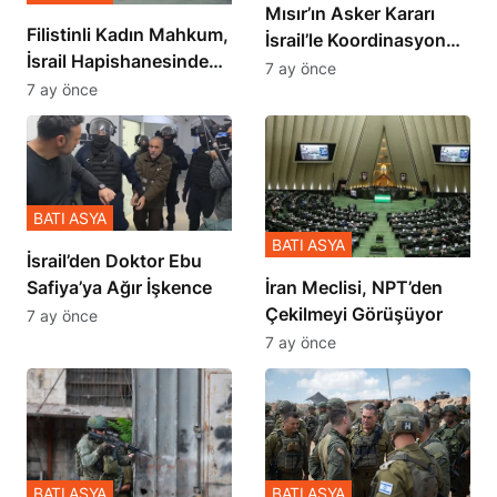
Mısır’ın Asker Kararı
Filistinli Kadın Mahkum,
İsrail’le Koordinasyon
İsrail Hapishanesindeki
İçinde Gerçekleşmiş
7 ay önce
Zulmü Anlattı
7 ay önce
BATI ASYA
BATI ASYA
İsrail’den Doktor Ebu
Safiya’ya Ağır İşkence
İran Meclisi, NPT’den
Çekilmeyi Görüşüyor
7 ay önce
7 ay önce
BATI ASYA
BATI ASYA