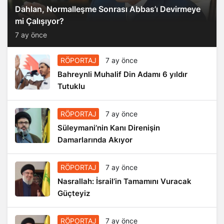
Dahlan, Normalleşme Sonrası Abbas’ı Devirmeye
mi Çalışıyor?
7 ay önce
RÖPORTAJ
7 ay önce
Bahreynli Muhalif Din Adamı 6 yıldır
Tutuklu
RÖPORTAJ
7 ay önce
Süleymani’nin Kanı Direnişin
Damarlarında Akıyor
RÖPORTAJ
7 ay önce
Nasrallah: İsrail’in Tamamını Vuracak
Güçteyiz
RÖPORTAJ
7 ay önce