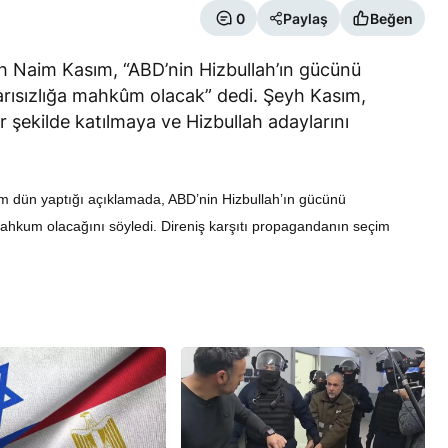
0
Paylaş
Beğen
h Naim Kasım, “ABD’nin Hizbullah’ın gücünü
şarısızlığa mahkûm olacak” dedi. Şeyh Kasım,
r şekilde katılmaya ve Hizbullah adaylarını
RÖPORTAJ
eşme Sonrası
Bahreynli Muhalif Din Adamı 6
m dün yaptığı açıklamada, ABD’nin Hizbullah’ın gücünü
 mi Çalışıyor?
yıldır Tutuklu
 mahkum olacağını söyledi. Direniş karşıtı propagandanın seçim