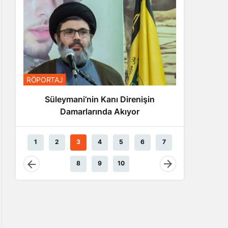
RÖPORTA
RÖPORTAJ
Nas
Süleymani’nin Kanı Direnişin
Damarlarında Akıyor
1
2
3
4
5
6
7
8
9
10