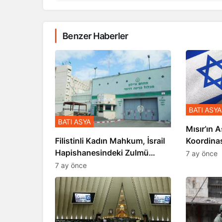
Benzer Haberler
BATI ASYA
BATI ASYA
Mısır’ın A
Koordina
Filistinli Kadın Mahkum, İsrail
Gerçekle
Hapishanesindeki Zulmü
7 ay önce
Anlattı
7 ay önce