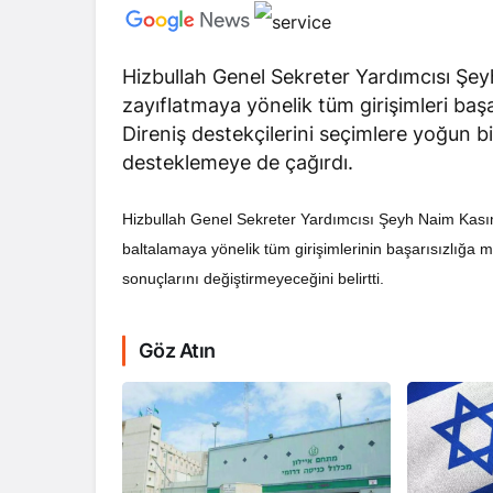
Hizbullah Genel Sekreter Yardımcısı Şey
zayıflatmaya yönelik tüm girişimleri ba
Direniş destekçilerini seçimlere yoğun bi
desteklemeye de çağırdı.
RÖPORTAJ
Dahlan, Normall
Hizbullah Genel Sekreter Yardımcısı Şeyh Naim Kası
Abbas’ı Devirmeye
baltalamaya yönelik tüm girişimlerinin başarısızlığa
sonuçlarını değiştirmeyeceğini belirtti.
Göz Atın