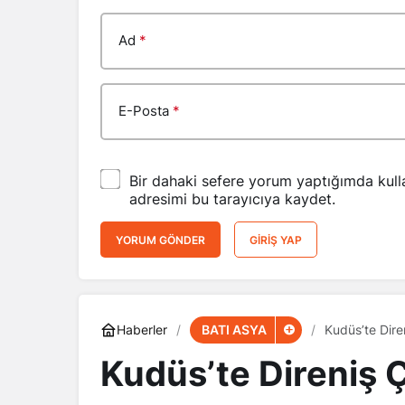
Ad
*
E-Posta
*
Bir dahaki sefere yorum yaptığımda kull
adresimi bu tarayıcıya kaydet.
YORUM GÖNDER
GIRIŞ YAP
BATI ASYA
Haberler
Kudüs’te Dire
Kudüs’te Direniş Ç