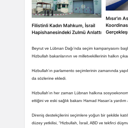
Mısır’ın As
Koordinas
Filistinli Kadın Mahkum, İsrail
Gerçekleş
Hapishanesindeki Zulmü Anlattı
Beyrut ve Lübnan Dağı’nda seçim kampanyasını başl
Hizbullah bakanlarının ve milletvekillerinin halkın çıka
Hizbullah’ın parlamento seçimlerinin zamanında yapılm
da sözlerine ekledi.
Hizbullah’ın her zaman Lübnan halkına sosyoekonomik h
ettiğini ve eski sağlık bakanı Hamad Hasan’a yardım am
Direniş destekçilerini seçimlere yoğun bir şekilde ka
düzey yetkilisi, “Hizbullah, İsrail, ABD ve tekfirci düşm