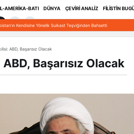
İL-AMERİKA-BATI
DÜNYA
ÇEVİRİ ANALİZ
FİLİSTİN BUG
l
bistan’ın Kendisine Yönelik Suikast Teşviğinden Bahsetti
ilisi: ABD, Başarısız Olacak
i: ABD, Başarısız Olacak