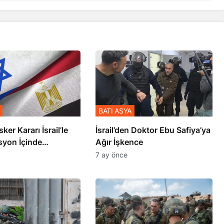
BATI ASYA
sker Kararı İsrail’le
İsrail’den Doktor Ebu Safiya’ya
syon İçinde
Ağır İşkence
şmiş
7 ay önce