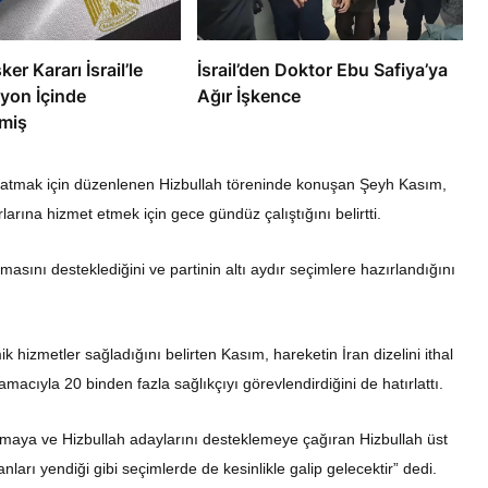
ker Kararı İsrail’le
İsrail’den Doktor Ebu Safiya’ya
yon İçinde
Ağır İşkence
miş
atmak için düzenlenen Hizbullah töreninde konuşan Şeyh Kasım,
rlarına hizmet etmek için gece gündüz çalıştığını belirtti.
asını desteklediğini ve partinin altı aydır seçimlere hazırlandığını
izmetler sağladığını belirten Kasım, hareketin İran dizelini ithal
acıyla 20 binden fazla sağlıkçıyı görevlendirdiğini de hatırlattı.
tılmaya ve Hizbullah adaylarını desteklemeye çağıran Hizbullah üst
anları yendiği gibi seçimlerde de kesinlikle galip gelecektir” dedi.