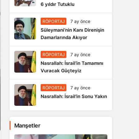
6 yıldır Tutuklu
RÖPORTAJ
7 ay önce
Süleymani’nin Kanı Direnişin
Damarlarında Akıyor
RÖPORTAJ
7 ay önce
Nasrallah: İsrail’in Tamamını
Vuracak Güçteyiz
RÖPORTAJ
7 ay önce
Nasrallah: İsrail’in Sonu Yakın
Manşetler