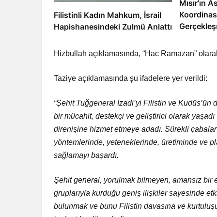
Mısır’ın As
Koordinas
Filistinli Kadın Mahkum, İsrail
Gerçekleş
Hapishanesindeki Zulmü Anlattı
Hizbullah açıklamasında, “Hac Ramazan” olarak b
Taziye açıklamasında şu ifadelere yer verildi:
“Şehit Tuğgeneral İzadi’yi Filistin ve Kudüs’ün 
bir mücahit, destekçi ve geliştirici olarak yaşadı
direnişine hizmet etmeye adadı. Sürekli çabalar
yöntemlerinde, yeteneklerinde, üretiminde ve pl
sağlamayı başardı.
Şehit general, yorulmak bilmeyen, amansız bir ey
gruplarıyla kurduğu geniş ilişkiler sayesinde etki
bulunmak ve bunu Filistin davasına ve kurtuluşu