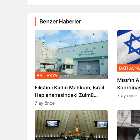
Benzer Haberler
BATI ASYA
BATI ASYA
Mısır’ın A
Koordina
Filistinli Kadın Mahkum, İsrail
Gerçekle
Hapishanesindeki Zulmü
7 ay önce
Anlattı
7 ay önce