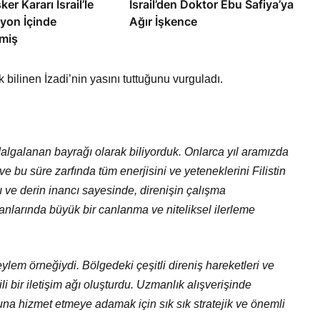
ker Kararı İsrail’le
İsrail’den Doktor Ebu Safiya’ya
yon İçinde
Ağır İşkence
miş
ilinen İzadi’nin yasını tuttuğunu vurguladı.
dalgalanan bayrağı olarak biliyorduk. Onlarca yıl aramızda
 ve bu süre zarfında tüm enerjisini ve yeteneklerini Filistin
ı ve derin inancı sayesinde, direnişin çalışma
anlarında büyük bir canlanma ve niteliksel ilerleme
lem örneğiydi. Bölgedeki çeşitli direniş hareketleri ve
li bir iletişim ağı oluşturdu. Uzmanlık alışverişinde
na hizmet etmeye adamak için sık sık stratejik ve önemli