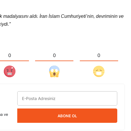
k madalyasını aldı. İran İslam Cumhuriyeti’nin, devriminin ve
iydi.”
0
0
0
ma ve
ABONE OL