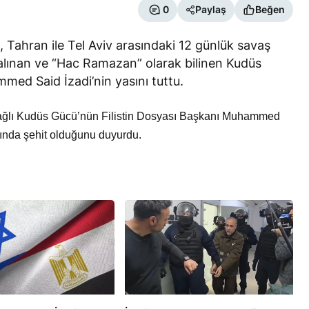
0
Paylaş
Beğen
, Tahran ile Tel Aviv arasındaki 12 günlük savaş
f alınan ve “Hac Ramazan” olarak bilinen Kudüs
med Said İzadi’nin yasını tuttu.
 bağlı Kudüs Gücü’nün Filistin Dosyası Başkanı Muhammed
asında şehit olduğunu duyurdu.