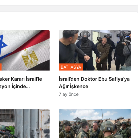
BATI ASYA
sker Kararı İsrail’le
İsrail’den Doktor Ebu Safiya’ya
syon İçinde
Ağır İşkence
şmiş
7 ay önce