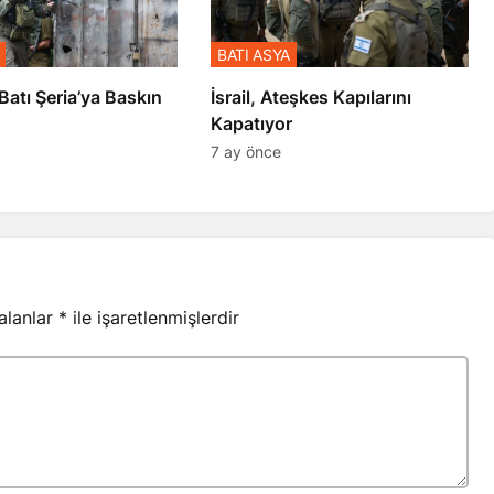
BATI ASYA
l’den Batı Şeria’ya Baskın
İsrail, Ateşkes Kapılarını
Kapatıyor
7 ay önce
 alanlar
*
ile işaretlenmişlerdir