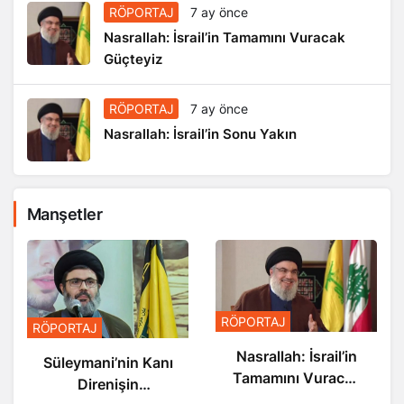
RÖPORTAJ
7 ay önce
Nasrallah: İsrail’in Tamamını Vuracak
Güçteyiz
RÖPORTAJ
7 ay önce
Nasrallah: İsrail’in Sonu Yakın
Manşetler
RÖPORTAJ
RÖPORTAJ
Nasrallah: İ
Nasrallah: İsrail’in
ni’nin Kanı
Sonu Ya
Tamamını Vuracak
renişin
Güçteyiz