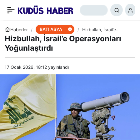
Siyonistleri Korkutan
+
-
0
Paylaş
Eylem: 6 Yerleşimci
BATI ASYA
Haberler
Hizbullah, İsrail’e
Operasyonları
Hizbullah, İsrail’e Operasyonları
Yoğunlaştırdı
Yaralandı
Yoğunlaştırdı
17 Ocak 2026, 18:12
yayınlandı