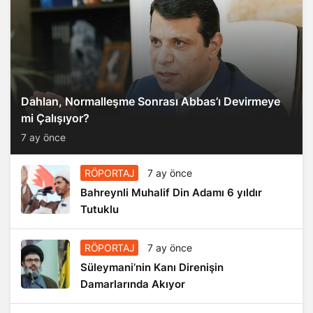
Dahlan, Normalleşme Sonrası Abbas’ı Devirmeye
mi Çalışıyor?
7 ay önce
RÖPORTAJ
7 ay önce
Bahreynli Muhalif Din Adamı 6 yıldır
Tutuklu
RÖPORTAJ
7 ay önce
Süleymani’nin Kanı Direnişin
Damarlarında Akıyor