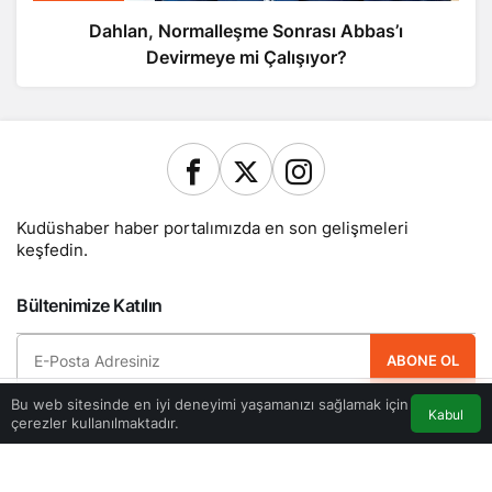
Dahlan, Normalleşme Sonrası Abbas’ı
Devirmeye mi Çalışıyor?
Kudüshaber haber portalımızda en son gelişmeleri
keşfedin.
Bültenimize Katılın
ABONE OL
Bu web sitesinde en iyi deneyimi yaşamanızı sağlamak için
Hemen ücretsiz üye olun ve yeni güncellemelerden haberdar olan ilk kişi
Kabul
çerezler kullanılmaktadır.
olun.
Akış
Eczaneler
Trafik
Anasayfa
Yazarlarımız
Künye
Hesabım
Gizlilik politikası
İletişim