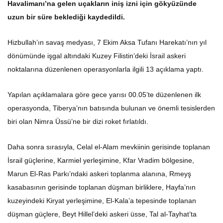
Havalimanı’na gelen uçakların iniş izni için gökyüzünde
uzun bir süre beklediği kaydedildi.
Hizbullah’ın savaş medyası, 7 Ekim Aksa Tufanı Harekatı’nın yıl
dönümünde işgal altındaki Kuzey Filistin’deki İsrail askeri
noktalarına düzenlenen operasyonlarla ilgili 13 açıklama yaptı.
Yapılan açıklamalara göre gece yarısı 00.05’te düzenlenen ilk
operasyonda, Tiberya’nın batısında bulunan ve önemli tesislerden
biri olan Nimra Üssü’ne bir dizi roket fırlatıldı.
Daha sonra sırasıyla, Celal el-Alam mevkiinin gerisinde toplanan
İsrail güçlerine, Karmiel yerleşimine, Kfar Vradim bölgesine,
Marun El-Ras Parkı’ndaki askeri toplanma alanına, Rmeyş
kasabasının gerisinde toplanan düşman birliklere, Hayfa’nın
kuzeyindeki Kiryat yerleşimine, El-Kala’a tepesinde toplanan
düşman güçlere, Beyt Hillel’deki askeri üsse, Tal al-Tayhat’ta