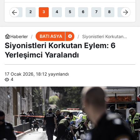
rlarında
kıyor
1
2
3
4
5
6
7
8
9
BATI ASYA
Haberler
Siyonistleri Korkutan
Eylem: 6 Yerleşimci
Siyonistleri Korkutan Eylem: 6
Yaralandı
Yerleşimci Yaralandı
17 Ocak 2026, 18:12
yayınlandı
4