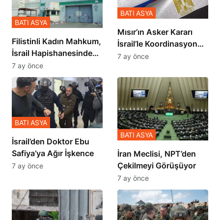
BATI ASYA
BATI ASYA
Mısır’ın Asker Kararı
Filistinli Kadın Mahkum,
İsrail’le Koordinasyon
İsrail Hapishanesindeki
İçinde Gerçekleşmiş
7 ay önce
Zulmü Anlattı
7 ay önce
BATI ASYA
BATI ASYA
İsrail’den Doktor Ebu
Safiya’ya Ağır İşkence
İran Meclisi, NPT’den
Çekilmeyi Görüşüyor
7 ay önce
7 ay önce