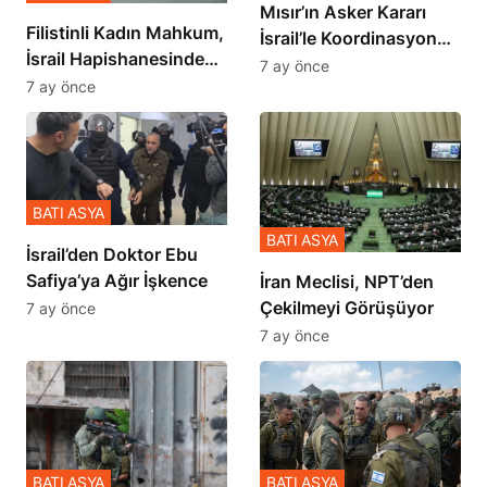
Mısır’ın Asker Kararı
Filistinli Kadın Mahkum,
İsrail’le Koordinasyon
İsrail Hapishanesindeki
İçinde Gerçekleşmiş
7 ay önce
Zulmü Anlattı
7 ay önce
BATI ASYA
BATI ASYA
İsrail’den Doktor Ebu
Safiya’ya Ağır İşkence
İran Meclisi, NPT’den
Çekilmeyi Görüşüyor
7 ay önce
7 ay önce
BATI ASYA
BATI ASYA