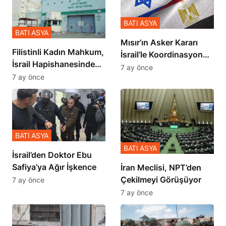
BATI ASYA
BATI ASYA
Mısır’ın Asker Kararı
Filistinli Kadın Mahkum,
İsrail’le Koordinasyon
İsrail Hapishanesindeki
İçinde Gerçekleşmiş
7 ay önce
Zulmü Anlattı
7 ay önce
BATI ASYA
BATI ASYA
İsrail’den Doktor Ebu
Safiya’ya Ağır İşkence
İran Meclisi, NPT’den
Çekilmeyi Görüşüyor
7 ay önce
7 ay önce