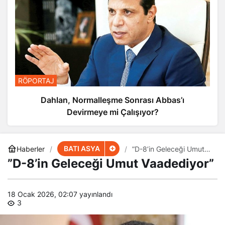
RÖPORTAJ
Dahlan, Normalleşme Sonrası Abbas’ı
Devirmeye mi Çalışıyor?
BATI ASYA
Haberler
”D-8’in Geleceği Umut
Vaadediyor”
”D-8’in Geleceği Umut Vaadediyor”
18 Ocak 2026, 02:07
yayınlandı
3