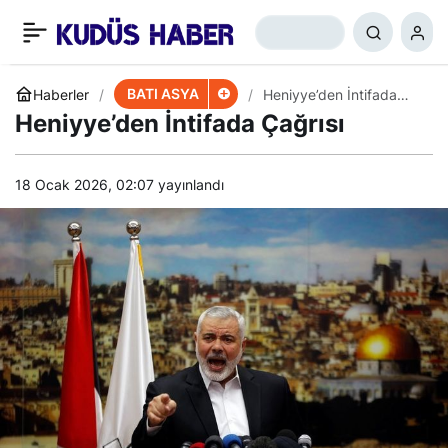
Filistin Yönetimi, Mike
+
-
0
Paylaş
Pence’in Gelmesini
BATI ASYA
Haberler
Heniyye’den İntifada
Çağrısı
Heniyye’den İntifada Çağrısı
İstemiyor
18 Ocak 2026, 02:07
yayınlandı