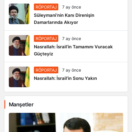
RÖPORTAJ
7 ay önce
Süleymani’nin Kanı Direnişin
Damarlarında Akıyor
RÖPORTAJ
7 ay önce
Nasrallah: İsrail’in Tamamını Vuracak
Güçteyiz
RÖPORTAJ
7 ay önce
Nasrallah: İsrail’in Sonu Yakın
Manşetler