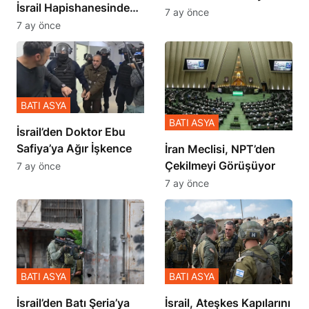
İsrail Hapishanesindeki
İçinde Gerçekleşmiş
7 ay önce
Zulmü Anlattı
7 ay önce
BATI ASYA
BATI ASYA
İsrail’den Doktor Ebu
Safiya’ya Ağır İşkence
İran Meclisi, NPT’den
Çekilmeyi Görüşüyor
7 ay önce
7 ay önce
BATI ASYA
BATI ASYA
​​​​​​​İsrail’den Batı Şeria’ya
İsrail, Ateşkes Kapılarını