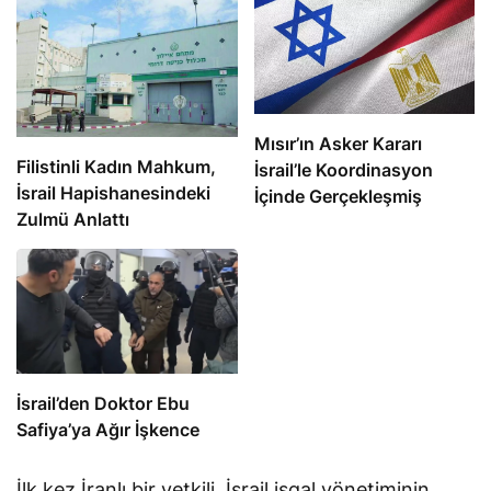
Mısır’ın Asker Kararı
Filistinli Kadın Mahkum,
İsrail’le Koordinasyon
İsrail Hapishanesindeki
İçinde Gerçekleşmiş
Zulmü Anlattı
İsrail’den Doktor Ebu
Safiya’ya Ağır İşkence
İlk kez İranlı bir yetkili, İsrail işgal yönetiminin