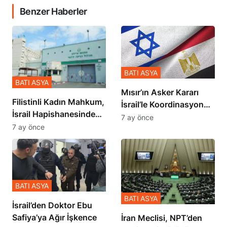
Benzer Haberler
BATI ASYA
BATI ASYA
Mısır’ın Asker Kararı
Filistinli Kadın Mahkum,
İsrail’le Koordinasyon
İsrail Hapishanesindeki
İçinde Gerçekleşmiş
7 ay önce
Zulmü Anlattı
7 ay önce
BATI ASYA
BATI ASYA
İsrail’den Doktor Ebu
Safiya’ya Ağır İşkence
İran Meclisi, NPT’den