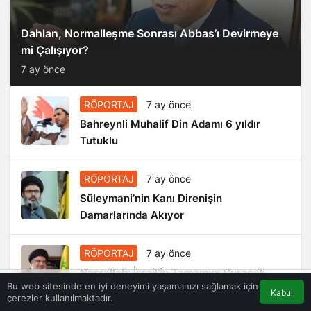
Dahlan, Normalleşme Sonrası Abbas’ı Devirmeye
mi Çalışıyor?
7 ay önce
RÖPORTAJ
7 ay önce
Bahreynli Muhalif Din Adamı 6 yıldır
Tutuklu
RÖPORTAJ
7 ay önce
Süleymani’nin Kanı Direnişin
Damarlarında Akıyor
RÖPORTAJ
7 ay önce
Nasrallah: İsrail’in Tamamını Vuracak
Bu web sitesinde en iyi deneyimi yaşamanızı sağlamak için
Güçteyiz
Kabul
çerezler kullanılmaktadır.
Akış
Eczaneler
Trafik
Anasayfa