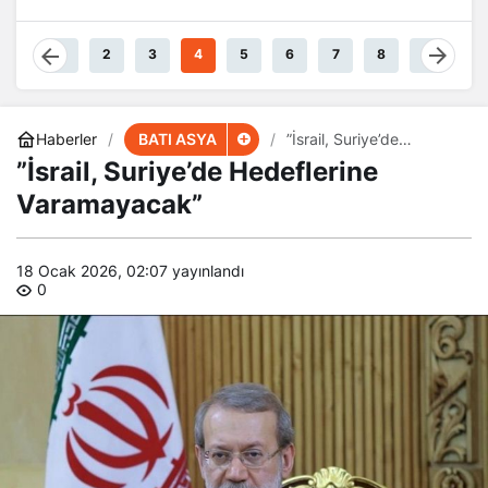
Güçteyiz
1
2
3
4
5
6
7
8
9
BATI ASYA
Haberler
”İsrail, Suriye’de
Hedeflerine
”İsrail, Suriye’de Hedeflerine
Varamayacak”
Varamayacak”
18 Ocak 2026, 02:07
yayınlandı
0