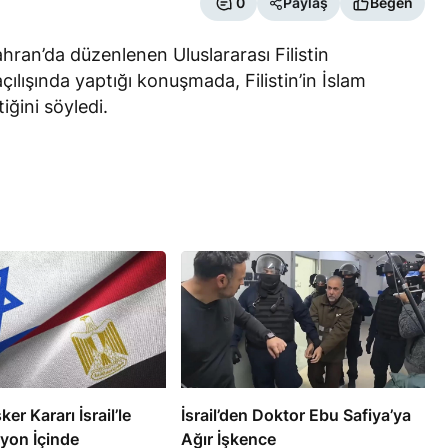
0
Paylaş
Beğen
hran’da düzenlenen Uluslararası Filistin
çılışında yaptığı konuşmada, Filistin’in İslam
iğini söyledi.
RÖPORTAJ
eşme Sonrası
Bahreynli Muhalif Din Adamı 6
 mi Çalışıyor?
yıldır Tutuklu
ker Kararı İsrail’le
İsrail’den Doktor Ebu Safiya’ya
yon İçinde
Ağır İşkence