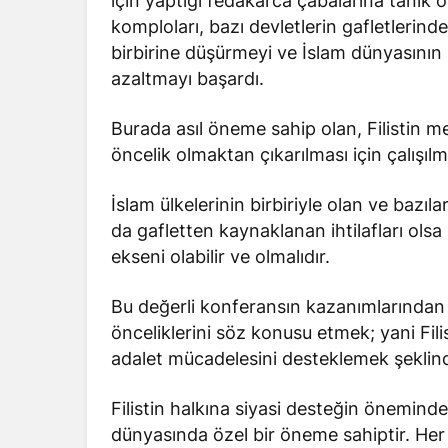
için yaptığı fedakarca çabalarına tanı
komploları, bazı devletlerin gafletlerind
birbirine düşürmeyi ve İslam dünyasının iy
azaltmayı başardı.
Burada asıl öneme sahip olan, Filistin m
öncelik olmaktan çıkarılması için çalışılm
İslam ülkelerinin birbiriyle olan ve bazıl
da gafletten kaynaklanan ihtilafları olsa 
ekseni olabilir ve olmalıdır.
Bu değerli konferansın kazanımlarından 
önceliklerini söz konusu etmek; yani Filis
adalet mücadelesini desteklemek şeklind
Filistin halkına siyasi desteğin önemind
dünyasında özel bir öneme sahiptir. Her