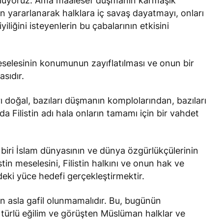
k oluyoruz. Ama maalesef düşmanın karmaşık
en yararlanarak halklara iç savaş dayatmayı, onları
iliğini isteyenlerin bu çabalarının etkisini
eselesinin konumunun zayıflatılması ve onun bir
asıdır.
arı doğal, bazıları düşmanın komplolarından, bazıları
da Filistin adı hala onların tamamı için bir vahdet
biri İslam dünyasının ve dünya özgürlükçülerinin
tin meselesini, Filistin halkını ve onun hak ve
eki yüce hedefi gerçekleştirmektir.
en asla gafil olunmamalıdır. Bu, bugünün
 türlü eğilim ve görüşten Müslüman halklar ve