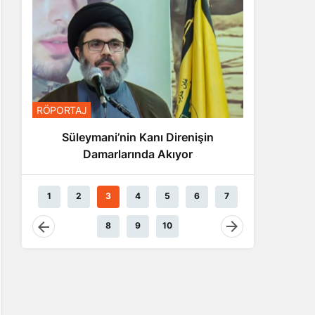
RÖPORTA
RÖPORTAJ
Nas
Süleymani’nin Kanı Direnişin
Damarlarında Akıyor
1
2
3
4
5
6
7
8
9
10