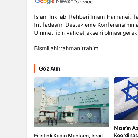
İslam İnkılabı Rehberi İmam Hamanei, Ta
İntifadası’nı Destekleme Konferansı’nın a
Ümmeti için vahdet ekseni olması gerekt
Bismillahirrahmanirrahim
RÖPORTAJ
Dahlan, Normall
Abbas’ı Devirmeye
Göz Atın
Mısır’ın As
Koordinas
Filistinli Kadın Mahkum, İsrail