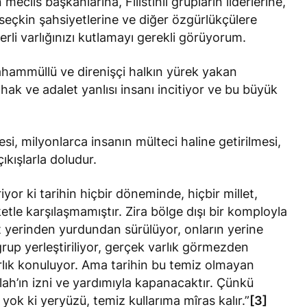
meclis başkanlarına, Filistinli grupların liderlerine,
 seçkin şahsiyetlerine ve diğer özgürlükçülere
rli varlığınızı kutlamayı gerekli görüyorum.
, tahammüllü ve direnişçi halkın yürek yakan
ak ve adalet yanlısı insanı incitiyor ve bu büyük
mesi, milyonlarca insanın mülteci haline getirilmesi,
çıkışlarla doludur.
riyor ki tarihin hiçbir döneminde, hiçbir millet,
etle karşılaşmamıştır. Zira bölge dışı bir komployla
let yerinden yurdundan sürülüyor, onların yerine
rup yerleştiriliyor, gerçek varlık görmezden
rlık konuluyor. Ama tarihin bu temiz olmayan
 Allah’ın izni ve yardımıyla kapanacaktır. Çünkü
yok ki yeryüzü, temiz kullarıma mîras kalır.”
[3]