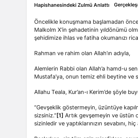
Gerçekleş
Hapishanesindeki Zulmü Anlattı
Öncelikle konuşmama başlamadan önce, b
Malkolm X’in şehadetinin yıldönümü olmas
şehidimize ihlas ve fatiha okumanızı ric
Rahman ve rahim olan Allah’ın adıyla,
Alemlerin Rabbi olan Allah’a hamd-u s
Mustafa’ya, onun temiz ehli beytine ve 
Allahu Teala, Kur’an-ı Kerim’de şöyle bu
“Gevşeklik göstermeyin, üzüntüye kapıl
sizsiniz.”
[1]
Artık gevşemeyin ve üstün o
sizinledir ve yaptıklarınızın sevabını, hi