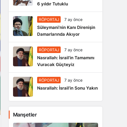
6 yıldır Tutuklu
RÖPORTAJ
7 ay önce
Süleymani’nin Kanı Direnişin
Damarlarında Akıyor
RÖPORTAJ
7 ay önce
Nasrallah: İsrail’in Tamamını
Vuracak Güçteyiz
RÖPORTAJ
7 ay önce
Nasrallah: İsrail’in Sonu Yakın
Manşetler