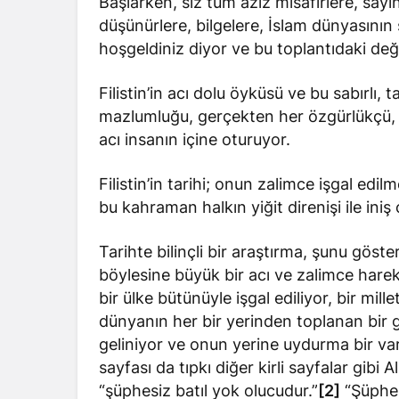
Başlarken, siz tüm aziz misafirlere, sayın 
düşünürlere, bilgelere, İslam dünyasının
hoşgeldiniz diyor ve bu toplantıdaki değe
Filistin’in acı dolu öyküsü ve bu sabırlı
mazlumluğu, gerçekten her özgürlükçü, h
acı insanın içine oturuyor.
Filistin’in tarihi; onun zalimce işgal edil
bu kahraman halkın yiğit direnişi ile iniş 
Tarihte bilinçli bir araştırma, şunu göste
böylesine büyük bir acı ve zalimce harek
bir ülke bütünüyle işgal ediliyor, bir mil
dünyanın her bir yerinden toplanan bir g
geliniyor ve onun yerine uydurma bir va
sayfası da tıpkı diğer kirli sayfalar gibi
“şüphesiz batıl yok olucudur.”
[2]
“Şüphe 