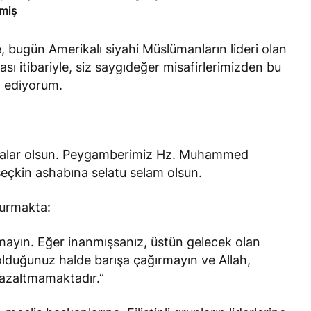
miş
ugün Amerikalı siyahi Müslümanların lideri olan
ı itibariyle, siz saygıdeğer misafirlerimizden bu
a ediyorum.
enalar olsun. Peygamberimiz Hz. Muhammed
seçkin ashabına selatu selam olsun.
yurmakta:
mayın. Eğer inanmışsanız, üstün gelecek olan
lduğunuz halde barışa çağırmayın ve Allah,
ç azaltmamaktadır.”