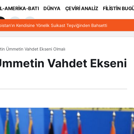
İL-AMERİKA-BATI
DÜNYA
ÇEVİRİ ANALİZ
FİLİSTİN BUG
l
bistan’ın Kendisine Yönelik Suikast Teşviğinden Bahsetti
stin Ümmetin Vahdet Ekseni Olmalı
 Ümmetin Vahdet Ekseni