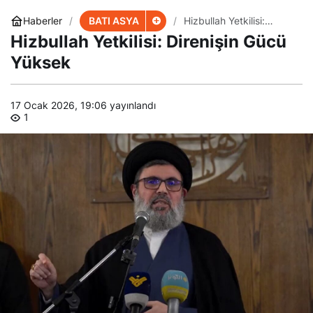
BATI ASYA
Haberler
Hizbullah Yetkilisi:
Direnişin Gücü Yüksek
Hizbullah Yetkilisi: Direnişin Gücü
Yüksek
17 Ocak 2026, 19:06
yayınlandı
1