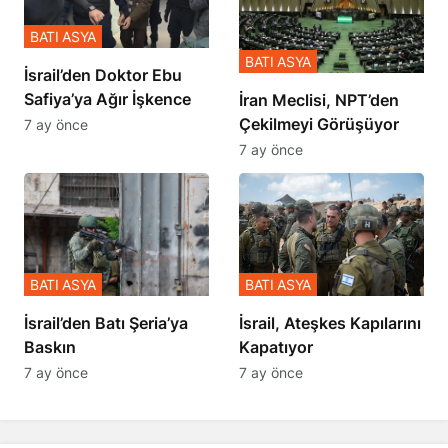
BATI ASYA
BATI ASYA
İsrail’den Doktor Ebu
Safiya’ya Ağır İşkence
İran Meclisi, NPT’den
Çekilmeyi Görüşüyor
7 ay önce
7 ay önce
BATI ASYA
BATI ASYA
​​​​​​​İsrail’den Batı Şeria’ya
İsrail, Ateşkes Kapılarını
Baskın
Kapatıyor
7 ay önce
7 ay önce