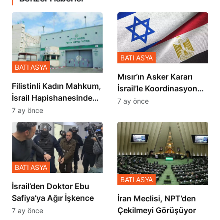
BATI ASYA
BATI ASYA
Mısır’ın Asker Kararı
Filistinli Kadın Mahkum,
İsrail’le Koordinasyon
İsrail Hapishanesindeki
İçinde Gerçekleşmiş
7 ay önce
Zulmü Anlattı
7 ay önce
BATI ASYA
BATI ASYA
İsrail’den Doktor Ebu
Safiya’ya Ağır İşkence
İran Meclisi, NPT’den
Çekilmeyi Görüşüyor
7 ay önce