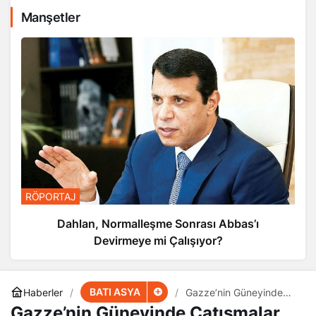
Manşetler
RÖPORTAJ
Dahlan, Normalleşme Sonrası Abbas’ı
Devirmeye mi Çalışıyor?
BATI ASYA
Haberler
Gazze’nin Güneyinde
Çatışmalar Yoğunlaşıyor
Gazze’nin Güneyinde Çatışmalar