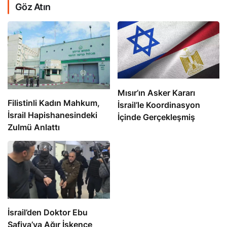
Göz Atın
Mısır’ın Asker Kararı
Filistinli Kadın Mahkum,
İsrail’le Koordinasyon
İsrail Hapishanesindeki
İçinde Gerçekleşmiş
Zulmü Anlattı
İsrail’den Doktor Ebu
Safiya’ya Ağır İşkence