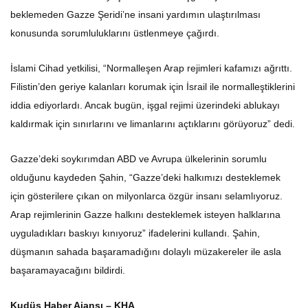
beklemeden Gazze Şeridi’ne insani yardımın ulaştırılması
konusunda sorumluluklarını üstlenmeye çağırdı.
İslami Cihad yetkilisi, “Normalleşen Arap rejimleri kafamızı ağrıttı.
Filistin’den geriye kalanları korumak için İsrail ile normalleştiklerini
iddia ediyorlardı. Ancak bugün, işgal rejimi üzerindeki ablukayı
kaldırmak için sınırlarını ve limanlarını açtıklarını görüyoruz” dedi.
Gazze’deki soykırımdan ABD ve Avrupa ülkelerinin sorumlu
olduğunu kaydeden Şahin, “Gazze’deki halkımızı desteklemek
için gösterilere çıkan on milyonlarca özgür insanı selamlıyoruz.
Arap rejimlerinin Gazze halkını desteklemek isteyen halklarına
uyguladıkları baskıyı kınıyoruz” ifadelerini kullandı. Şahin,
düşmanın sahada başaramadığını dolaylı müzakereler ile asla
başaramayacağını bildirdi.
Kudüs Haber Ajansı – KHA