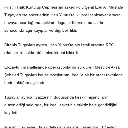
Filistin Halk Kurtuluş Cephesi’nin askeri kolu Şehit Ebu Ali Mustafa
Tugayları ise askerlerinin Han Yunus’ta iki İsrail tanksavar aracını
havaya uçurduğunu açıkladı. İşgal birliklerinin bu saldırı
sonucunda ağır kayıplar verdiği belirtildi.
Direniş Tugayları ayrıca, Han Yunus’ta altı İsrail aracına RPG
silahları ile saldırı düzenlediklerini bildirdi.
El-Zaytun mahallesinde operasyonlarını sürdüren Mescid-i Aksa
Şehitleri Tugayları ise savaşçılarının, İsrail’e ait bir aracı roketlerle
hedef aldığını açıkladı.
Tugaylar ayrıca, Gazze’nin doğusunda keskin nişancıların
düzenlediği saldırıda, bir İsrail askerinin etkisiz hale getirildiğini
kaydetti.
Mücahit Tugayları da şiddetli çatışmaların yaşandığı El Zeytun