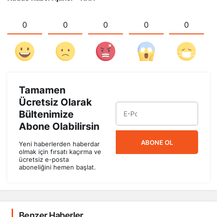
0
0
0
0
0
Tamamen
Ücretsiz Olarak
Bültenimize
Abone Olabilirsin
ABONE OL
Yeni haberlerden haberdar
olmak için fırsatı kaçırma ve
ücretsiz e-posta
aboneliğini hemen başlat.
Benzer Haberler