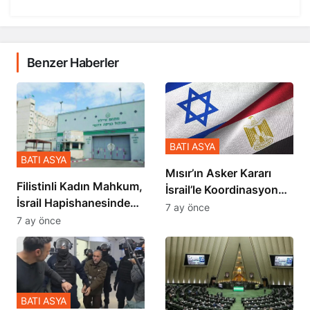
Benzer Haberler
BATI ASYA
BATI ASYA
Mısır’ın Asker Kararı
Filistinli Kadın Mahkum,
İsrail’le Koordinasyon
İsrail Hapishanesindeki
İçinde Gerçekleşmiş
7 ay önce
Zulmü Anlattı
7 ay önce
BATI ASYA