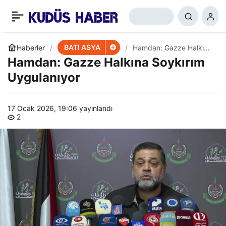
Gazze’nin Güneyinde
+
-
0
Paylaş
Çatışmalar Yoğunlaşıyor
BATI ASYA
Haberler
Hamdan: Gazze Halkına
Soykırım Uygulanıyor
Hamdan: Gazze Halkına Soykırım
Uygulanıyor
17 Ocak 2026, 19:06
yayınlandı
2