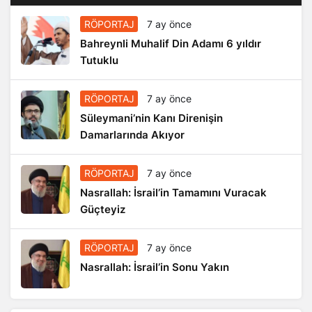
RÖPORTAJ
7 ay önce
Bahreynli Muhalif Din Adamı 6 yıldır
Tutuklu
RÖPORTAJ
7 ay önce
Süleymani’nin Kanı Direnişin
Damarlarında Akıyor
RÖPORTAJ
7 ay önce
Nasrallah: İsrail’in Tamamını Vuracak
Güçteyiz
RÖPORTAJ
7 ay önce
Nasrallah: İsrail’in Sonu Yakın