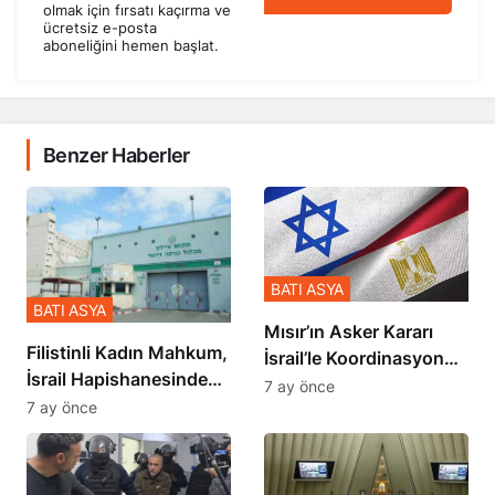
olmak için fırsatı kaçırma ve
ücretsiz e-posta
aboneliğini hemen başlat.
Benzer Haberler
BATI ASYA
BATI ASYA
Mısır’ın Asker Kararı
Filistinli Kadın Mahkum,
İsrail’le Koordinasyon
İsrail Hapishanesindeki
İçinde Gerçekleşmiş
7 ay önce
Zulmü Anlattı
7 ay önce