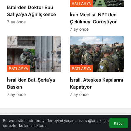
BATI ASYA
İsrail’den Doktor Ebu
Safiya’ya Ağır İşkence
İran Meclisi, NPT’den
Çekilmeyi Görüşüyor
7 ay önce
7 ay önce
BATI ASYA
BATI ASYA
​​​​​​​İsrail’den Batı Şeria’ya
İsrail, Ateşkes Kapılarını
Baskın
Kapatıyor
7 ay önce
7 ay önce
Bu web sitesinde en iyi deneyimi yaşamanızı sağlamak için
Bir Cevap Yaz
Kabul
çerezler kullanılmaktadır.
Akış
Eczaneler
Trafik
Anasayfa