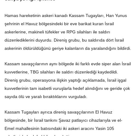
Hamas hareketinin askeri kanadı Kassam Tugayları, Han Yunus
şehrinin el Havuz bölgesindeki bir eve barikat kuran İsrail
askerlerine, makineli tüfekler ve RPG silahları ile saldırı
düzenlediklerini duyurdu. Direniş grubu, bu saldırıda dört İsrail
askerinin öldürüldüğünü geriye kalanların da yaralandığını bildirdi.
Kassam savaşçılarının aynı bölgede iki farklı evde siper alan İsrail
kuvvetlerine, TBG silahları ile saldırı düzenlediği kaydedildi.
Direniş grubu, operasyona ilişkin yaptığı açıklamada, İsrail işgal
kuvvetlerinin tam isabetli vuruşlarla hedef alındığını ve geride çok
sayıda ölü ve yaralı bıraktıklarını vurguladı.
Kassam Tugayları ayrıca direniş savaşçılarının El Havuz
bölgesinde, bir İsrail tankını Şavaz patlayıcı cihazlarıyla ve el-
Emel mahallesinin batısındaki iki askeri aracını Yasin 105