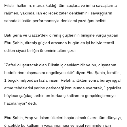
Filistin halkının, maruz kaldığı tüm suçlara ve imha savaşlarına
rağmen, yakında ilan edilecek zafer denklemini, savaşçıların
sahadaki üstün performansıyla denklemi yazdığını belirtti.
Batı Şeria ve Gazze’deki direniş güçlerinin birliğine vurgu yapan
Ebu Şahin, direniş güçleri arasında bugün en iyi haliyle temsil
edilen siyasi birliğin öneminin altını çizdi.
“Zaferi oluşturacak olan Filistin iç denklemidir ve bu, düşmanın
hedeflerine ulaşmasını engelleyecektir” diyen Ebu Şahin, İsrail’in,
1 buçuk milyondan fazla insanı Refah’a ittikten sonra burayı işgal
etme tehditlerini yerine getireceği konusunda uyararak, “İşgalciler
böylece çağdaş tarihin en korkunç katliamını gerçekleştirmeye
hazırlanıyor” dedi.
Ebu Şahin, Arap ve İslam ülkeleri başta olmak üzere tüm dünyayı,
öncelikle bu katliamın yaşanmaması ve işgal rejiminden izin