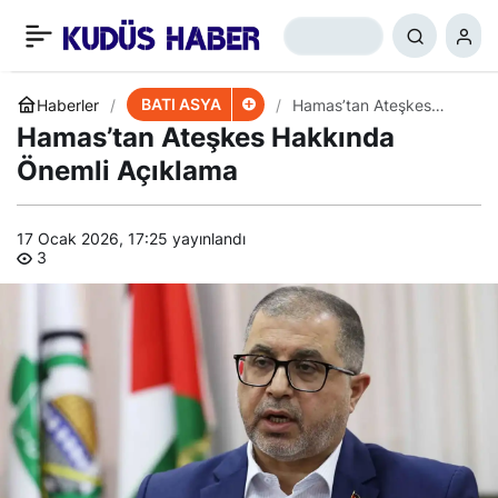
​​​​​​​Pezeşkiyan’dan
+
-
0
Paylaş
Hamaney’e Teşekkür
BATI ASYA
Haberler
​​​​​​​Hamas’tan Ateşkes
Hakkında Önemli
​​​​​​​Hamas’tan Ateşkes Hakkında
Açıklama
Mesajı
Önemli Açıklama
17 Ocak 2026, 17:25
yayınlandı
3