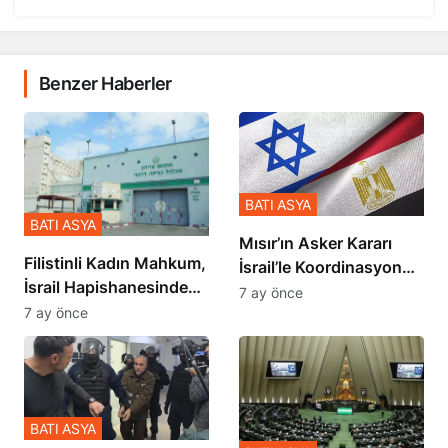
Benzer Haberler
BATI ASYA
BATI ASYA
Mısır’ın Asker Kararı
Filistinli Kadın Mahkum,
İsrail’le Koordinasyon
İsrail Hapishanesindeki
İçinde Gerçekleşmiş
7 ay önce
Zulmü Anlattı
7 ay önce
BATI ASYA