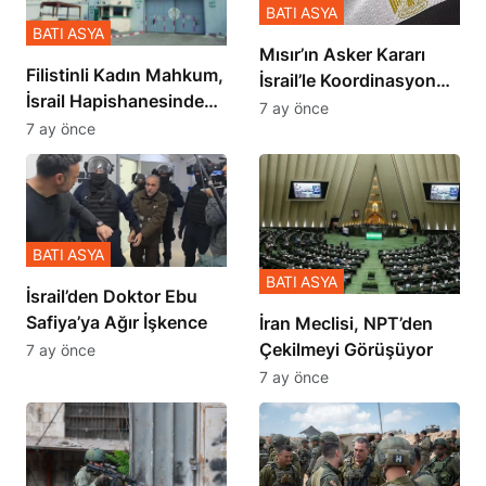
BATI ASYA
BATI ASYA
Mısır’ın Asker Kararı
Filistinli Kadın Mahkum,
İsrail’le Koordinasyon
İsrail Hapishanesindeki
İçinde Gerçekleşmiş
7 ay önce
Zulmü Anlattı
7 ay önce
BATI ASYA
BATI ASYA
İsrail’den Doktor Ebu
Safiya’ya Ağır İşkence
İran Meclisi, NPT’den
Çekilmeyi Görüşüyor
7 ay önce
7 ay önce