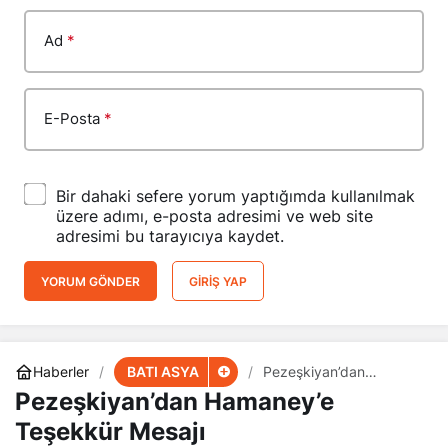
Ad
*
E-Posta
*
Bir dahaki sefere yorum yaptığımda kullanılmak
üzere adımı, e-posta adresimi ve web site
adresimi bu tarayıcıya kaydet.
YORUM GÖNDER
GIRIŞ YAP
BATI ASYA
Haberler
​​​​​​​Pezeşkiyan’dan
Hamaney’e Teşekkür
​​​​​​​Pezeşkiyan’dan Hamaney’e
Mesajı
Teşekkür Mesajı