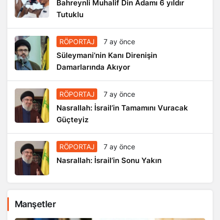
Bahreynli Muhalif Din Adamı 6 yıldır
Tutuklu
RÖPORTAJ
7 ay önce
Süleymani’nin Kanı Direnişin
Damarlarında Akıyor
RÖPORTAJ
7 ay önce
Nasrallah: İsrail’in Tamamını Vuracak
Güçteyiz
RÖPORTAJ
7 ay önce
Nasrallah: İsrail’in Sonu Yakın
Manşetler