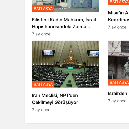
BATI ASYA
BATI ASYA
Mısır’ın A
Koordina
Filistinli Kadın Mahkum, İsrail
Gerçekle
Hapishanesindeki Zulmü
7 ay önce
Anlattı
7 ay önce
BATI ASYA
BATI ASYA
​​​​​​​İsrai
İran Meclisi, NPT’den
7 ay önce
Çekilmeyi Görüşüyor
7 ay önce