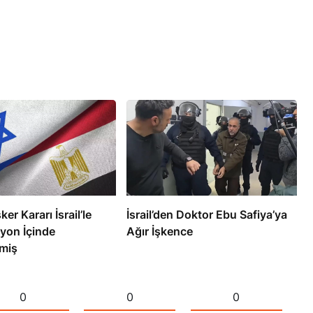
ker Kararı İsrail’le
İsrail’den Doktor Ebu Safiya’ya
yon İçinde
Ağır İşkence
miş
0
0
0