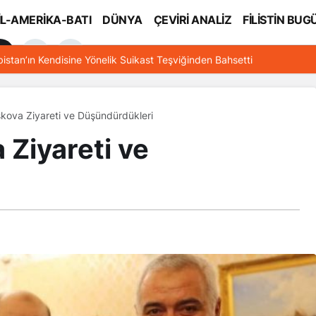
İL-AMERİKA-BATI
DÜNYA
ÇEVİRİ ANALİZ
FİLİSTİN BUG
l
bistan’ın Kendisine Yönelik Suikast Teşviğinden Bahsetti
kova Ziyareti ve Düşündürdükleri
Ziyareti ve