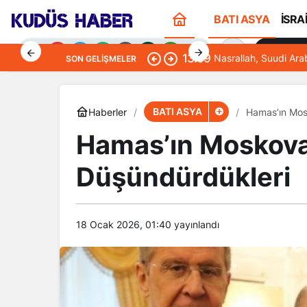
BATI ASYA
İSRA
Sana Öze
13:09
Nasrallah, Suudi Ara
SON GELIŞMELER
BATI ASYA
Haberler
Hamas’ın Mos
Hamas’ın Moskova 
Gündüz Modu
Düşündürdükleri
Gündüz modunu seçin.
Gece Modu
Gece modunu seçin.
18 Ocak 2026, 01:40
yayınlandı
Sistem Modu
Sistem modunu seçin.