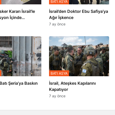
BATI ASYA
sker Kararı İsrail’le
İsrail’den Doktor Ebu Safiya’ya
syon İçinde
Ağır İşkence
şmiş
7 ay önce
BATI ASYA
l’den Batı Şeria’ya Baskın
İsrail, Ateşkes Kapılarını
Kapatıyor
7 ay önce