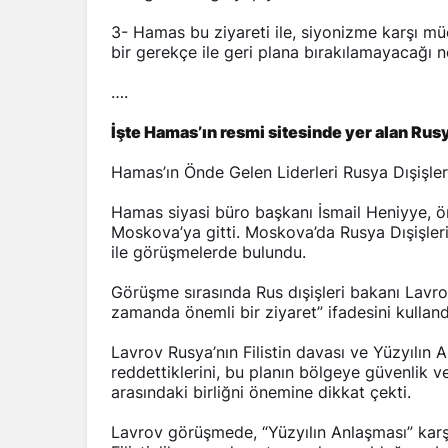
3- Hamas bu ziyareti ile, siyonizme karşı m
bir gerekçe ile geri plana bırakılamayacağı 
….
İşte Hamas’ın resmi sitesinde yer alan Rusya
Hamas’ın Önde Gelen Liderleri Rusya Dışişler
Hamas siyasi büro başkanı İsmail Heniyye, ön
Moskova’ya gitti. Moskova’da Rusya Dışişleri
ile görüşmelerde bulundu.
Görüşme sırasında Rus dışişleri bakanı Lavrov
zamanda önemli bir ziyaret” ifadesini kulland
Lavrov Rusya’nın Filistin davası ve Yüzyılın 
reddettiklerini, bu planın bölgeye güvenlik ve
arasındaki birliğni önemine dikkat çekti.
Lavrov görüşmede, “Yüzyılın Anlaşması” karş