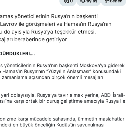
0
Paylaş
Beğen
Hamas yöneticilerinin Rusya’nın başkenti
 Lavrov ile görüşmeleri ve Hamas’ın Rusya’nın
 dolayısıyla Rusya’ya teşekkür etmesi,
jları beraberinde getiriyor
DÜRDÜKLERİ….
s yöneticilerinin Rusya’nın başkenti Moskova’ya giderek
ve Hamas’ın Rusya’nın “Yüzyılın Anlaşması” konusundaki
, zamanlama açısından birçok önemli mesajları
yeri dolayısıyla, Rusya’ya tavır almak yerine, ABD-İsrail-
ı”na karşı ortak bir duruş geliştirme amacıyla Rusya ile
yonizme karşı mücadele sahasında, ümmetin maslahatları
ndeki en büyük önceliğin Kudüs’ün savunulması