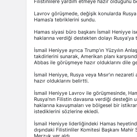
Filistinlilere yardım etmeye hazır olduğunu bel
Lavrov görüşmede, değişik konularda Rusya 
Hamas’a tebriklerini sundu.
Hamas siyasi büro başkanı İsmail Heniyye ise, 
haklarına verdiği destekten dolayı Rusya’ya 
İsmail Heniyye ayrıca Trump’ın Yüzyılın Anla
takdirlerini sunarak, Amerikan planı karşısınd
Abbas ile görüşmeye hazır olduklarını dile ge
İsmail Heniyye, Rusya veya Mısır’ın nezareti
hazır olduklarını belirtti.
İsmail Heniyye Lavrov ile görüşmesinde, Hamas
Rusya’nın Filistin davasına verdiği desteğin uzu
haklarına kavuşmaları ve bölgesel bir istikrar
istediklerini sözlerine ekledi.
İsmail Heniyye liderliğindeki Hamas heyetinde,
dışındaki Filistinliler Komitesi Başkanı Mahir
Merzuk yer aldı.