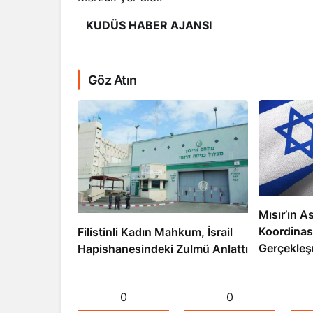
KUDÜS HABER AJANSI
Göz Atın
Mısır’ın As
Koordinas
Filistinli Kadın Mahkum, İsrail
Gerçekleş
Hapishanesindeki Zulmü Anlattı
0
0