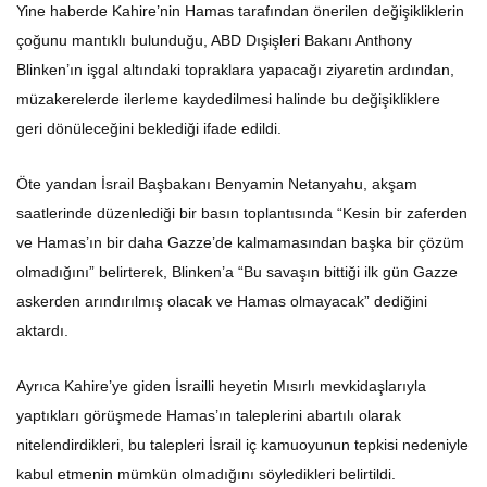
Yine haberde Kahire’nin Hamas tarafından önerilen değişikliklerin
çoğunu mantıklı bulunduğu, ABD Dışişleri Bakanı Anthony
Blinken’ın işgal altındaki topraklara yapacağı ziyaretin ardından,
müzakerelerde ilerleme kaydedilmesi halinde bu değişikliklere
geri dönüleceğini beklediği ifade edildi.
Öte yandan İsrail Başbakanı Benyamin Netanyahu, akşam
saatlerinde düzenlediği bir basın toplantısında “Kesin bir zaferden
ve Hamas’ın bir daha Gazze’de kalmamasından başka bir çözüm
olmadığını” belirterek, Blinken’a “Bu savaşın bittiği ilk gün Gazze
askerden arındırılmış olacak ve Hamas olmayacak” dediğini
aktardı.
Ayrıca Kahire’ye giden İsrailli heyetin Mısırlı mevkidaşlarıyla
yaptıkları görüşmede Hamas’ın taleplerini abartılı olarak
nitelendirdikleri, bu talepleri İsrail iç kamuoyunun tepkisi nedeniyle
kabul etmenin mümkün olmadığını söyledikleri belirtildi.