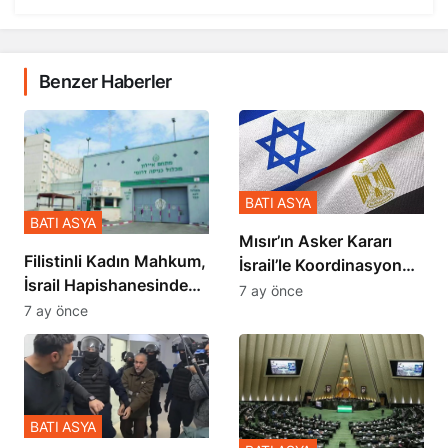
Benzer Haberler
BATI ASYA
BATI ASYA
Mısır’ın Asker Kararı
Filistinli Kadın Mahkum,
İsrail’le Koordinasyon
İsrail Hapishanesindeki
İçinde Gerçekleşmiş
7 ay önce
Zulmü Anlattı
7 ay önce
BATI ASYA