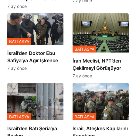
7 ay önce
Zulmü Anlattı
7 ay önce
BATI ASYA
BATI ASYA
İsrail’den Doktor Ebu
Safiya’ya Ağır İşkence
İran Meclisi, NPT’den
Çekilmeyi Görüşüyor
7 ay önce
7 ay önce
BATI ASYA
BATI ASYA
​​​​​​​İsrail’den Batı Şeria’ya
İsrail, Ateşkes Kapılarını
Baskın
Kapatıyor