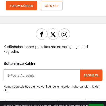
YORUM GÖNDER
GIRIŞ YAP
Kudüshaber haber portalımızda en son gelişmeleri
keşfedin.
Bültenimize Katılın
ABONE OL
Hemen ücretsiz üye olun ve yeni güncellemelerden haberdar olan ilk kişi
olun.
Yazarlarımız
Künye
Hesabım
Gizlilik politikası
İletişim
Bu web sitesinde en iyi deneyimi yaşamanızı sağlamak için