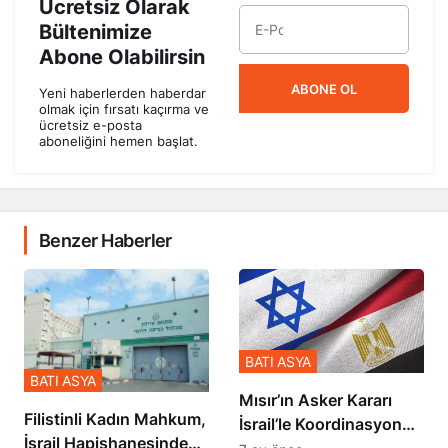
Ücretsiz Olarak
Bültenimize
Abone Olabilirsin
ABONE OL
Yeni haberlerden haberdar
olmak için fırsatı kaçırma ve
ücretsiz e-posta
aboneliğini hemen başlat.
Benzer Haberler
BATI ASYA
BATI ASYA
Mısır’ın Asker Kararı
Filistinli Kadın Mahkum,
İsrail’le Koordinasyon
İsrail Hapishanesindeki
İçinde Gerçekleşmiş