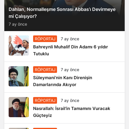
Dahlan, Normalleşme Sonrası Abbas’ı Devirmeye
mi Çalışıyor?
7 ay önce
RÖPORTAJ
7 ay önce
Bahreynli Muhalif Din Adamı 6 yıldır
Tutuklu
RÖPORTAJ
7 ay önce
Süleymani’nin Kanı Direnişin
Damarlarında Akıyor
RÖPORTAJ
7 ay önce
Nasrallah: İsrail’in Tamamını Vuracak
Güçteyiz