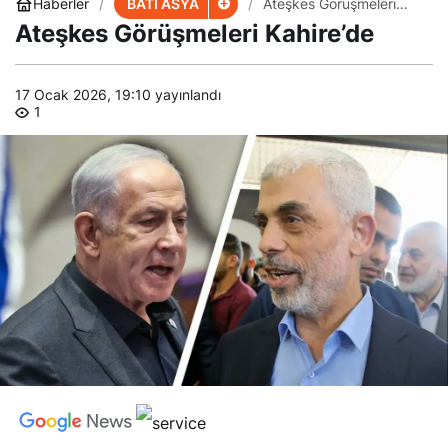
BATI ASYA
Haberler
Ateşkes Görüşmeleri
Kahire’de
Ateşkes Görüşmeleri Kahire’de
17 Ocak 2026, 19:10
yayınlandı
1