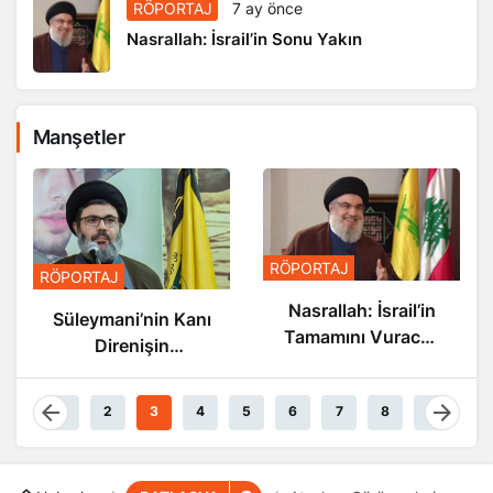
RÖPORTAJ
7 ay önce
Nasrallah: İsrail’in Sonu Yakın
Manşetler
RÖPORTAJ
RÖPORTAJ
Nasrallah: İsrail’in
Süleymani’nin Kanı
Tamamını Vuracak
Direnişin
Güçteyiz
Damarlarında
Akıyor
1
2
3
4
5
6
7
8
9