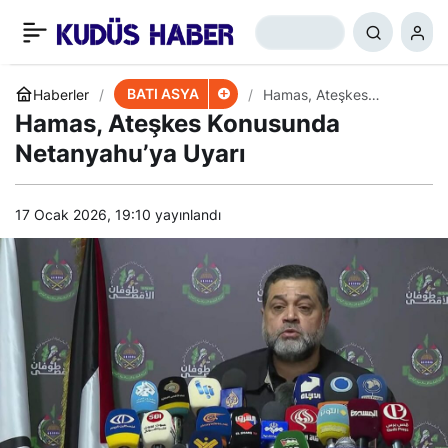
Ateşkes Görüşmeleri
+
-
0
Paylaş
Kahire’de
BATI ASYA
Haberler
Hamas, Ateşkes
Konusunda
Hamas, Ateşkes Konusunda
Netanyahu’ya Uyarı
Netanyahu’ya Uyarı
17 Ocak 2026, 19:10
yayınlandı