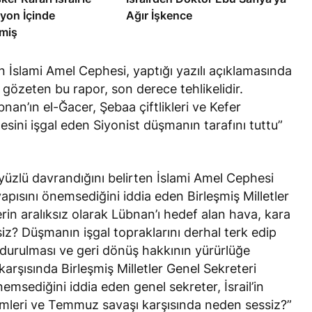
yon İçinde
Ağır İşkence
miş
 İslami Amel Cephesi, yaptığı yazılı açıklamasında
gözeten bu rapor, son derece tehlikelidir.
nan’ın el-Ğacer, Şebaa çiftlikleri ve Kefer
lgesini işgal eden Siyonist düşmanın tarafını tuttu”
ki yüzlü davrandığını belirten İslami Amel Cephesi
pısını önemsediğini iddia eden Birleşmiş Milletler
erin aralıksız olarak Lübnan’ı hedef alan hava, kara
siz? Düşmanın işgal topraklarını derhal terk edip
durdurulması ve geri dönüş hakkının yürürlüğe
arşısında Birleşmiş Milletler Genel Sekreteri
msediğini iddia eden genel sekreter, İsrail’in
zümleri ve Temmuz savaşı karşısında neden sessiz?”