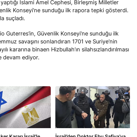
yaptığı İslami Amel Cephesi, Birleşmiş Milletler
nlik Konseyi’ne sunduğu ilk rapora tepki gösterdi.
kla suçladı.
nio Guterres’in, Güvenlik Konseyi’ne sunduğu ilk
mmuz savaşını sonlandıran 1701 ve Suriye’nin
RÖPORTAJ
lı kararına binaen Hizbullah’ın silahsızlandırılması
e devam ediyor.
eşme Sonrası
Bahreynli Muhalif Din Adamı 6
 mi Çalışıyor?
yıldır Tutuklu
ker Kararı İsrail’le
İsrail’den Doktor Ebu Safiya’ya