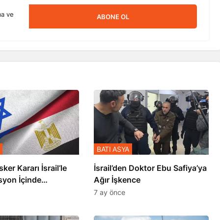
ma ve
ABONE OL
BATI ASYA
sker Kararı İsrail’le
İsrail’den Doktor Ebu Safiya’ya
syon İçinde
Ağır İşkence
şmiş
7 ay önce