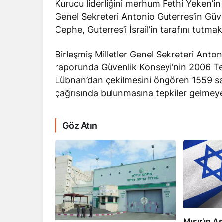
Kurucu liderliğini merhum Fethi Yeken’in 
Genel Sekreteri Antonio Guterres’in Güve
Cephe, Guterres’i İsrail’in tarafını tutma
Birleşmiş Milletler Genel Sekreteri Anto
raporunda Güvenlik Konseyi’nin 2006 Te
RÖPORTAJ
Lübnan’dan çekilmesini öngören 1559 sayı
çağrısında bulunmasına tepkiler gelmey
Dahlan, Normall
Abbas’ı Devirmeye
Göz Atın
Mısır’ın As