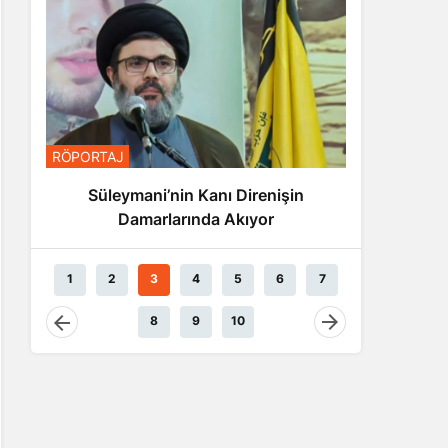
RÖPORTA
RÖPORTAJ
Nas
Süleymani’nin Kanı Direnişin
Damarlarında Akıyor
1
2
3
4
5
6
7
8
9
10