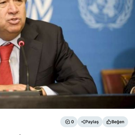
0
Paylaş
Beğen