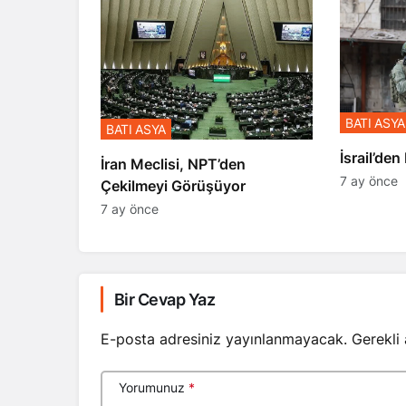
BATI ASYA
BATI ASYA
​​​​​​​İsrai
İran Meclisi, NPT’den
7 ay önce
Çekilmeyi Görüşüyor
7 ay önce
Bir Cevap Yaz
E-posta adresiniz yayınlanmayacak.
Gerekli
Yorumunuz
*