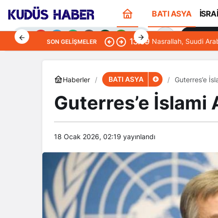
BATI ASYA
İSRA
Sana Öze
13:09
Nasrallah, Suudi Ara
SON GELIŞMELER
BATI ASYA
Haberler
Guterres’e İs
Guterres’e İslami
Gündüz Modu
Gündüz modunu seçin.
18 Ocak 2026, 02:19
yayınlandı
Gece Modu
Gece modunu seçin.
Sistem Modu
Sistem modunu seçin.