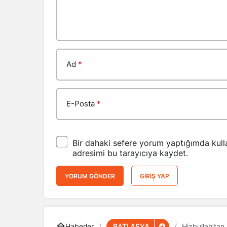
Ad
*
E-Posta
*
Bir dahaki sefere yorum yaptığımda kull
adresimi bu tarayıcıya kaydet.
YORUM GÖNDER
GIRIŞ YAP
BATI ASYA
Haberler
Hizbullah’tan