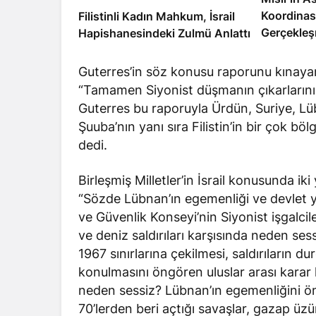
Koordinas
Filistinli Kadın Mahkum, İsrail
Gerçekleş
Hapishanesindeki Zulmü Anlattı
Guterres’in söz konusu raporunu kınayan
“Tamamen Siyonist düşmanın çıkarlarını 
Guterres bu raporuyla Ürdün, Suriye, Lüb
Şuuba’nın yanı sıra Filistin’in bir çok bö
dedi.
Birleşmiş Milletler’in İsrail konusunda i
“Sözde Lübnan’ın egemenliği ve devlet ya
ve Güvenlik Konseyi’nin Siyonist işgalcil
ve deniz saldırıları karşısında neden ses
1967 sınırlarına çekilmesi, saldırıların 
konulmasını öngören uluslar arası karar k
neden sessiz? Lübnan’ın egemenliğini öne
70’lerden beri açtığı savaşlar, gazap ü