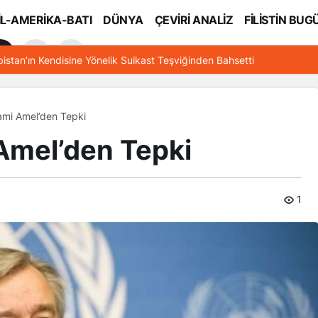
İL-AMERİKA-BATI
DÜNYA
ÇEVİRİ ANALİZ
FİLİSTİN BUG
l
bistan’ın Kendisine Yönelik Suikast Teşviğinden Bahsetti
lami Amel’den Tepki
 Amel’den Tepki
1