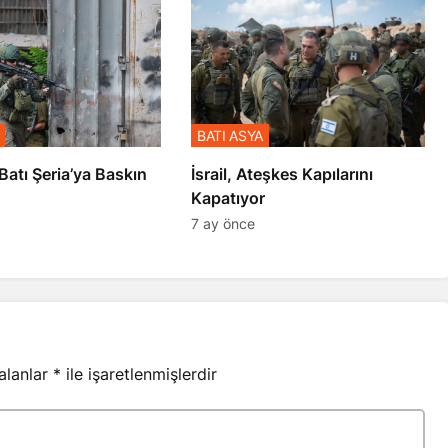
BATI ASYA
l’den Batı Şeria’ya Baskın
İsrail, Ateşkes Kapılarını
Kapatıyor
7 ay önce
 alanlar
*
ile işaretlenmişlerdir