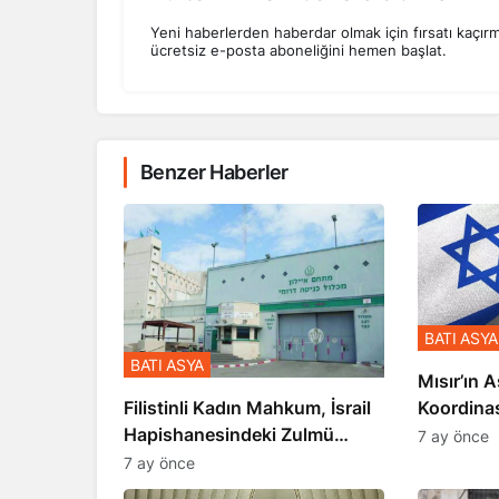
Yeni haberlerden haberdar olmak için fırsatı kaçır
ücretsiz e-posta aboneliğini hemen başlat.
Benzer Haberler
BATI ASYA
BATI ASYA
Mısır’ın A
Koordina
Filistinli Kadın Mahkum, İsrail
Gerçekle
Hapishanesindeki Zulmü
7 ay önce
Anlattı
7 ay önce