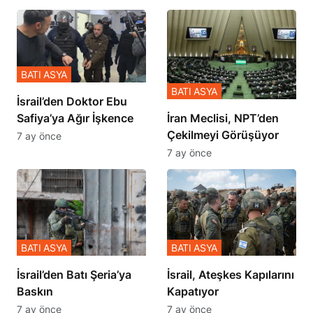
BATI ASYA
BATI ASYA
İsrail’den Doktor Ebu
Safiya’ya Ağır İşkence
İran Meclisi, NPT’den
Çekilmeyi Görüşüyor
7 ay önce
7 ay önce
BATI ASYA
BATI ASYA
​​​​​​​İsrail’den Batı Şeria’ya
İsrail, Ateşkes Kapılarını
Baskın
Kapatıyor
7 ay önce
7 ay önce