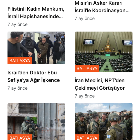
Mısır’ın Asker Kararı
Filistinli Kadın Mahkum,
İsrail’le Koordinasyon
İsrail Hapishanesindeki
İçinde Gerçekleşmiş
7 ay önce
Zulmü Anlattı
7 ay önce
BATI ASYA
BATI ASYA
İsrail’den Doktor Ebu
Safiya’ya Ağır İşkence
İran Meclisi, NPT’den
Çekilmeyi Görüşüyor
7 ay önce
7 ay önce
BATI ASYA
BATI ASYA