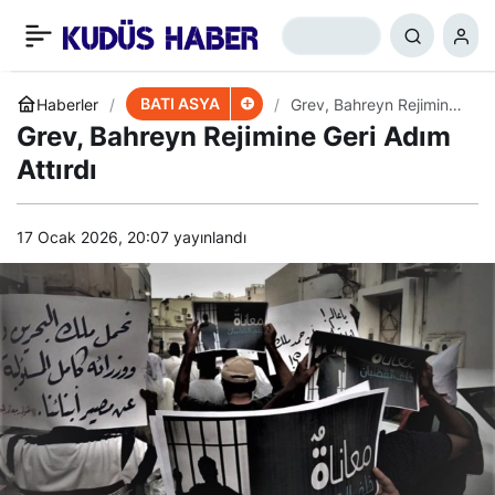
Hamas: Kurtuluşun Tek
+
-
0
Paylaş
Yolu Direniştir
BATI ASYA
Haberler
Grev, Bahreyn Rejimine
Geri Adım Attırdı
Grev, Bahreyn Rejimine Geri Adım
Attırdı
17 Ocak 2026, 20:07
yayınlandı