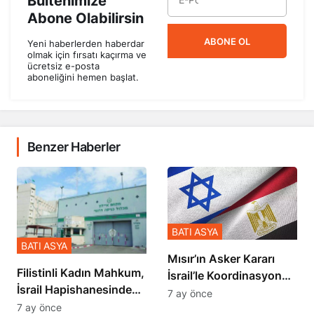
Abone Olabilirsin
ABONE OL
Yeni haberlerden haberdar
olmak için fırsatı kaçırma ve
ücretsiz e-posta
aboneliğini hemen başlat.
Benzer Haberler
BATI ASYA
BATI ASYA
Mısır’ın Asker Kararı
Filistinli Kadın Mahkum,
İsrail’le Koordinasyon
İsrail Hapishanesindeki
İçinde Gerçekleşmiş
7 ay önce
Zulmü Anlattı
7 ay önce