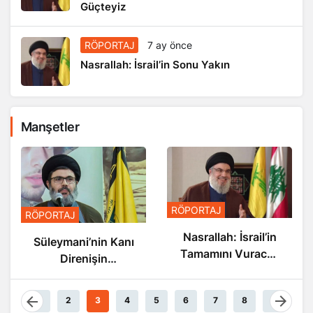
Güçteyiz
RÖPORTAJ
7 ay önce
Nasrallah: İsrail’in Sonu Yakın
Manşetler
RÖPORT
RÖPORTAJ
PORTAJ
Nasra
Nasrallah: İsrail’in
üleymani’nin Kanı
S
Tamamını Vuracak
Direnişin
Güçteyiz
Damarlarında
Akıyor
1
2
3
4
5
6
7
8
9