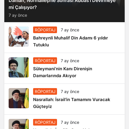
mi Çalışıyor?
7 ay önce
RÖPORTAJ
7 ay önce
Bahreynli Muhalif Din Adamı 6 yıldır
Tutuklu
RÖPORTAJ
7 ay önce
Süleymani’nin Kanı Direnişin
Damarlarında Akıyor
RÖPORTAJ
7 ay önce
Nasrallah: İsrail’in Tamamını Vuracak
Güçteyiz
RÖPORTAJ
7 ay önce
Nasrallah: İsrail’in Sonu Yakın