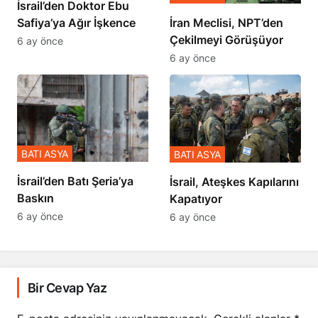
İsrail’den Doktor Ebu
Safiya’ya Ağır İşkence
İran Meclisi, NPT’den
Çekilmeyi Görüşüyor
6 ay önce
6 ay önce
BATI ASYA
BATI ASYA
​​​​​​​İsrail’den Batı Şeria’ya
İsrail, Ateşkes Kapılarını
Baskın
Kapatıyor
6 ay önce
6 ay önce
Bir Cevap Yaz
E-posta adresiniz yayınlanmayacak.
Gerekli alanlar
*