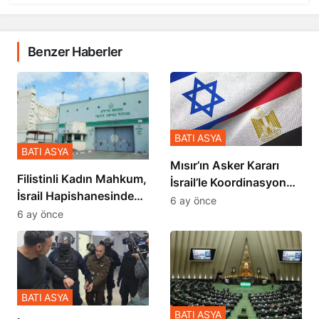
Benzer Haberler
BATI ASYA
BATI ASYA
Mısır’ın Asker Kararı
Filistinli Kadın Mahkum,
İsrail’le Koordinasyon
İsrail Hapishanesindeki
İçinde Gerçekleşmiş
6 ay önce
Zulmü Anlattı
6 ay önce
BATI ASYA
BATI ASYA