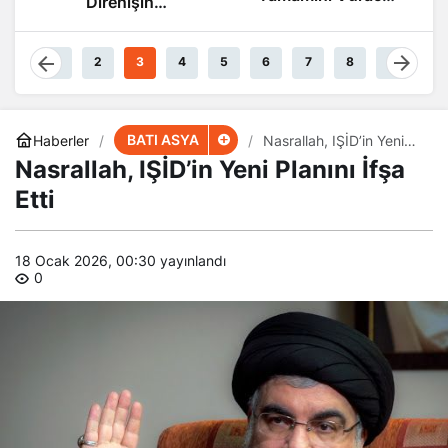
Güçteyiz
1
2
3
4
5
6
7
8
9
BATI ASYA
Haberler
Nasrallah, IŞİD’in Yeni
Planını İfşa Etti
Nasrallah, IŞİD’in Yeni Planını İfşa
Etti
18 Ocak 2026, 00:30
yayınlandı
0