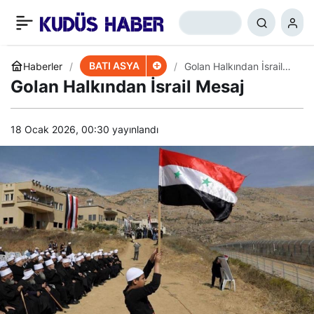
Yemen Ordu
+
-
0
Paylaş
Sözcüsü’nden Me’rib
BATI ASYA
Haberler
Golan Halkından İsrail
Mesaj
Golan Halkından İsrail Mesaj
Açıklaması
18 Ocak 2026, 00:30
yayınlandı