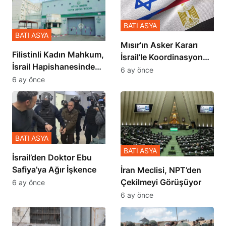
BATI ASYA
BATI ASYA
Mısır’ın Asker Kararı
Filistinli Kadın Mahkum,
İsrail’le Koordinasyon
İsrail Hapishanesindeki
İçinde Gerçekleşmiş
6 ay önce
Zulmü Anlattı
6 ay önce
BATI ASYA
BATI ASYA
İsrail’den Doktor Ebu
Safiya’ya Ağır İşkence
İran Meclisi, NPT’den
Çekilmeyi Görüşüyor
6 ay önce
6 ay önce