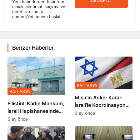
olmak için fırsatı kaçırma ve
ücretsiz e-posta
aboneliğini hemen başlat.
Benzer Haberler
BATI ASYA
BATI ASYA
Mısır’ın Asker Kararı
Filistinli Kadın Mahkum,
İsrail’le Koordinasyon
İsrail Hapishanesindeki
İçinde Gerçekleşmiş
6 ay önce
Zulmü Anlattı
6 ay önce