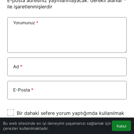
ile işaretlenmişlerdir
Yorumunuz
*
Ad
*
E-Posta
*
Bir dahaki sefere yorum yaptığımda kullanılmak
üzere adımı, e-posta adresimi ve web site
adresimi bu tarayıcıya kaydet.
Bu web sitesinde en iyi deneyimi yaşamanızı sağlamak için
Kabul
çerezler kullanılmaktadır.
Akış
Eczaneler
Trafik
Anasayfa