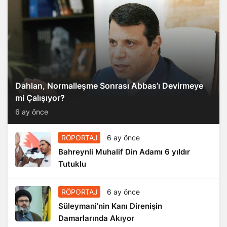
Dahlan, Normalleşme Sonrası Abbas’ı Devirmeye
mi Çalışıyor?
6 ay önce
RÖPORTAJ
6 ay önce
Bahreynli Muhalif Din Adamı 6 yıldır
Tutuklu
RÖPORTAJ
6 ay önce
Süleymani’nin Kanı Direnişin
Damarlarında Akıyor