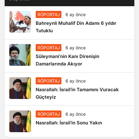
RÖPORTAJ
6 ay önce
Bahreynli Muhalif Din Adamı 6 yıldır
Tutuklu
RÖPORTAJ
6 ay önce
Süleymani’nin Kanı Direnişin
Damarlarında Akıyor
RÖPORTAJ
6 ay önce
Nasrallah: İsrail’in Tamamını Vuracak
Güçteyiz
RÖPORTAJ
6 ay önce
Nasrallah: İsrail’in Sonu Yakın