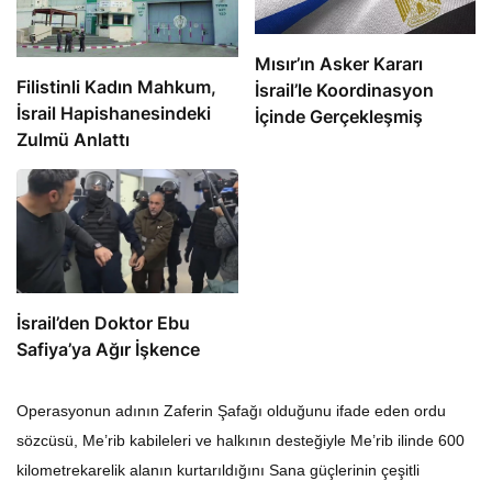
Mısır’ın Asker Kararı
Filistinli Kadın Mahkum,
İsrail’le Koordinasyon
İsrail Hapishanesindeki
İçinde Gerçekleşmiş
Zulmü Anlattı
İsrail’den Doktor Ebu
Safiya’ya Ağır İşkence
Operasyonun adının Zaferin Şafağı olduğunu ifade eden ordu
sözcüsü, Me’rib kabileleri ve halkının desteğiyle Me’rib ilinde 600
kilometrekarelik alanın kurtarıldığını Sana güçlerinin çeşitli
yönlerden Me’rib şehrinin eteklerine ulaştığını bildirdi.