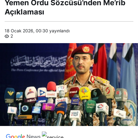
Yemen Ordu Sözcüsü’nden Me’rib
Açıklaması
Açıklaması
18 Ocak 2026, 00:30
yayınlandı
2