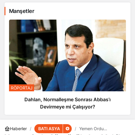
Manşetler
RÖPORTAJ
Dahlan, Normalleşme Sonrası Abbas’ı
Devirmeye mi Çalışıyor?
BATI ASYA
Haberler
Yemen Ordu
Sözcüsü’nden Me’rib