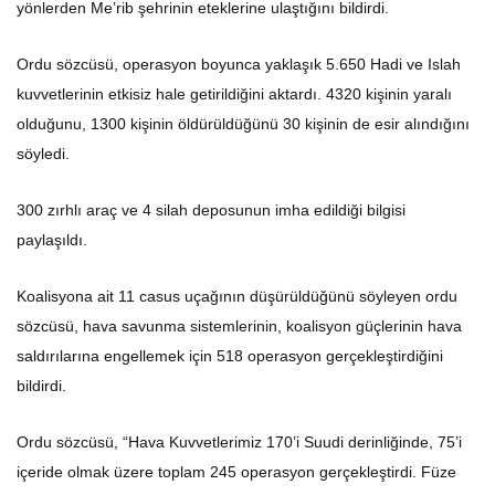
Ordu sözcüsü, operasyon boyunca yaklaşık 5.650 Hadi ve Islah
kuvvetlerinin etkisiz hale getirildiğini aktardı. 4320 kişinin yaralı
olduğunu, 1300 kişinin öldürüldüğünü 30 kişinin de esir alındığını
söyledi.
300 zırhlı araç ve 4 silah deposunun imha edildiği bilgisi
paylaşıldı.
Koalisyona ait 11 casus uçağının düşürüldüğünü söyleyen ordu
sözcüsü, hava savunma sistemlerinin, koalisyon güçlerinin hava
saldırılarına engellemek için 518 operasyon gerçekleştirdiğini
bildirdi.
Ordu sözcüsü, “Hava Kuvvetlerimiz 170’i Suudi derinliğinde, 75’i
içeride olmak üzere toplam 245 operasyon gerçekleştirdi. Füze
birimi ise 49’u içeride, 19’u Suudi derinliğinde olmak üzere