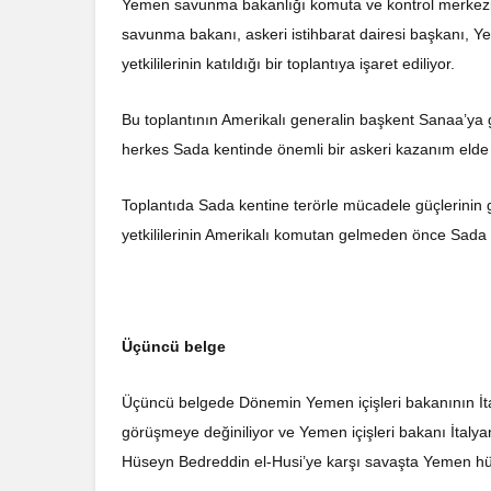
Yemen savunma bakanlığı komuta ve kontrol merkezine 
savunma bakanı, askeri istihbarat dairesi başkanı, Ye
yetkililerinin katıldığı bir toplantıya işaret ediliyor.
Bu toplantının Amerikalı generalin başkent Sanaa’ya ge
herkes Sada kentinde önemli bir askeri kazanım elde 
Toplantıda Sada kentine terörle mücadele güçlerinin g
yetkililerinin Amerikalı komutan gelmeden önce Sada k
Üçüncü belge
Üçüncü belgede Dönemin Yemen içişleri bakanının İta
görüşmeye değiniliyor ve Yemen içişleri bakanı İtalya
Hüseyn Bedreddin el-Husi’ye karşı savaşta Yemen hük