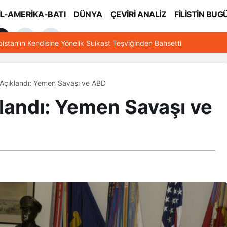
İL-AMERİKA-BATI
DÜNYA
ÇEVİRİ ANALİZ
FİLİSTİN BUG
l
bistan’ın Kendisine Yönelik Suikast Teşviğinden Bahsetti
r Açıklandı: Yemen Savaşı ve ABD
klandı: Yemen Savaşı ve