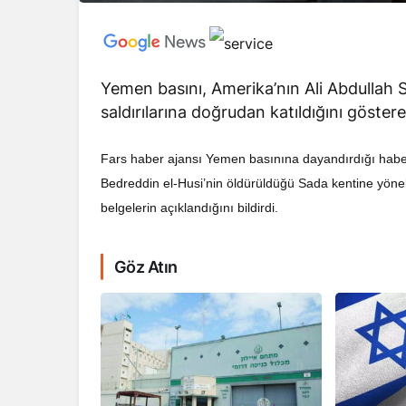
Yemen basını, Amerika’nın Ali Abdullah S
saldırılarına doğrudan katıldığını gösteren
RÖPORTAJ
Fars haber ajansı Yemen basınına dayandırdığı haber
Dahlan, Normall
Bedreddin el-Husi’nin öldürüldüğü Sada kentine yöneli
Abbas’ı Devirmeye
belgelerin açıklandığını bildirdi.
Göz Atın