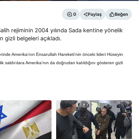
0
Paylaş
Beğen
alih rejiminin 2004 yılında Sada kentine yönelik
 gizli belgeleri açıkladı.
RÖPORTAJ
inde Amerika’nın Ensarullah Hareketi’nin önceki lideri Hüseyin
eşme Sonrası
Bahreynli Muhalif Din Adamı 6
k saldırılara Amerika’nın da doğrudan katıldığını gösteren gizli
 mi Çalışıyor?
yıldır Tutuklu