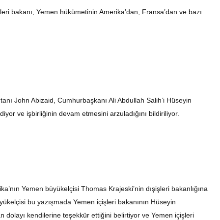
işleri bakanı, Yemen hükümetinin Amerika’dan, Fransa’dan ve bazı
nı John Abizaid, Cumhurbaşkanı Ali Abdullah Salih’i Hüseyin
yor ve işbirliğinin devam etmesini arzuladığını bildiriliyor.
a’nın Yemen büyükelçisi Thomas Krajeski’nin dışişleri bakanlığına
üyükelçisi bu yazışmada Yemen içişleri bakanının Hüseyin
dolayı kendilerine teşekkür ettiğini belirtiyor ve Yemen içişleri