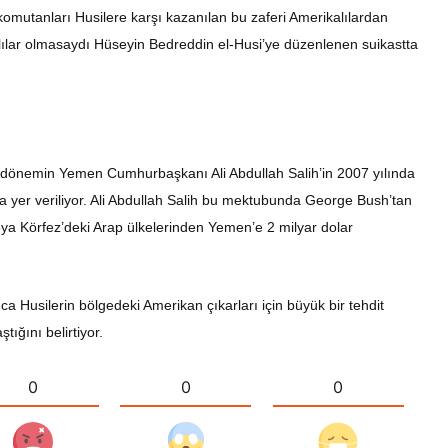
mutanları Husilere karşı kazanılan bu zaferi Amerikalılardan
ikalılar olmasaydı Hüseyin Bedreddin el-Husi’ye düzenlenen suikastta
dönemin Yemen Cumhurbaşkanı Ali Abdullah Salih’in 2007 yılında
yer veriliyor. Ali Abdullah Salih bu mektubunda George Bush’tan
ya Körfez’deki Arap ülkelerinden Yemen’e 2 milyar dolar
 Husilerin bölgedeki Amerikan çıkarları için büyük bir tehdit
ığını belirtiyor.
0
0
0