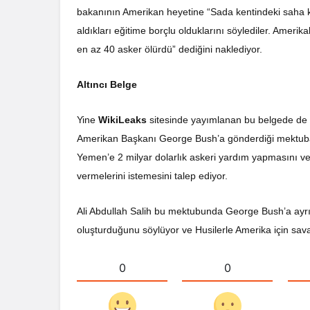
bakanının Amerikan heyetine “Sada kentindeki saha ko
aldıkları eğitime borçlu olduklarını söylediler. Amer
en az 40 asker ölürdü” dediğini naklediyor.
Altıncı Belge
Yine
WikiLeaks
sitesinde yayımlanan bu belgede de 
Amerikan Başkanı George Bush’a gönderdiği mektuba 
Yemen’e 2 milyar dolarlık askeri yardım yapmasını ve
vermelerini istemesini talep ediyor.
Ali Abdullah Salih bu mektubunda George Bush’a ayrıca
oluşturduğunu söylüyor ve Husilerle Amerika için savaşt
0
0