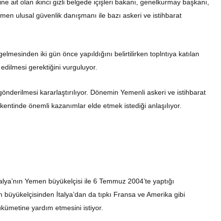
ait olan ikinci gizli belgede içişleri bakanı, genelkurmay başkanı,
men ulusal güvenlik danışmanı ile bazı askeri ve istihbarat
lmesinden iki gün önce yapıldığını belirtilirken toplntıya katılan
edilmesi gerektiğini vurguluyor.
önderilmesi kararlaştırılıyor. Dönemin Yemenli askeri ve istihbarat
entinde önemli kazanımlar elde etmek istediği anlaşılıyor.
lya’nın Yemen büyükelçisi ile 6 Temmuz 2004’te yaptığı
n büyükelçisinden İtalya’dan da tıpkı Fransa ve Amerika gibi
ümetine yardım etmesini istiyor.