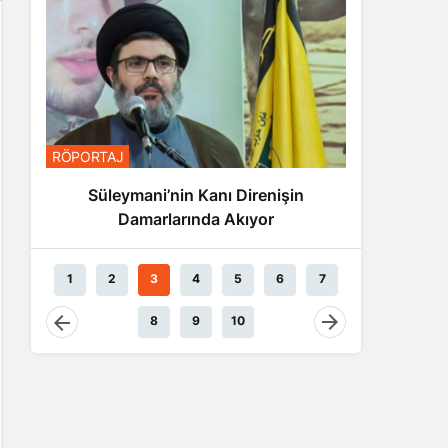
RÖPORTA
RÖPORTAJ
Nas
Süleymani’nin Kanı Direnişin
Damarlarında Akıyor
1
2
3
4
5
6
7
8
9
10