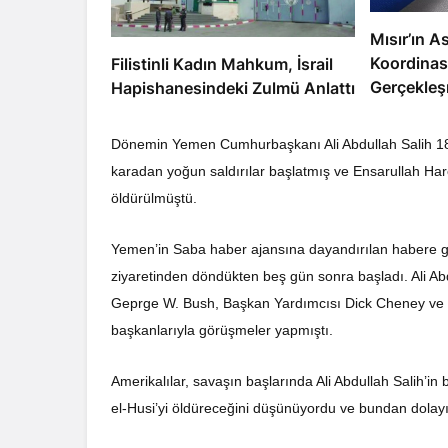
Mısır’ın As
Koordinas
Filistinli Kadın Mahkum, İsrail
Gerçekleş
Hapishanesindeki Zulmü Anlattı
Dönemin Yemen Cumhurbaşkanı Ali Abdullah Salih 18
karadan yoğun saldırılar başlatmış ve Ensarullah Har
öldürülmüştü.
Yemen’in Saba haber ajansına dayandırılan habere gör
ziyaretinden döndükten beş gün sonra başladı. Ali Ab
Geprge W. Bush, Başkan Yardımcısı Dick Cheney ve 
başkanlarıyla görüşmeler yapmıştı.
Amerikalılar, savaşın başlarında Ali Abdullah Salih’i
el-Husi’yi öldüreceğini düşünüyordu ve bundan dolay