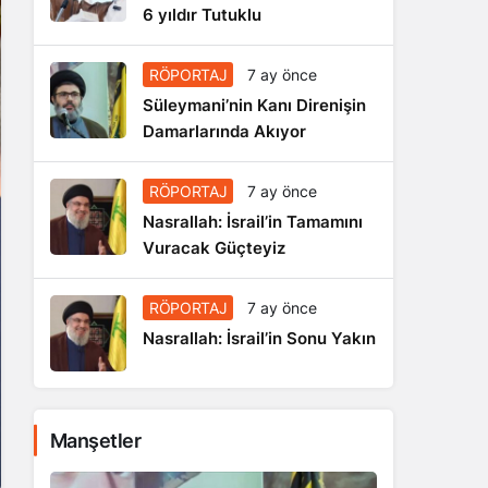
6 yıldır Tutuklu
RÖPORTAJ
7 ay önce
Süleymani’nin Kanı Direnişin
Damarlarında Akıyor
RÖPORTAJ
7 ay önce
Nasrallah: İsrail’in Tamamını
Vuracak Güçteyiz
RÖPORTAJ
7 ay önce
Nasrallah: İsrail’in Sonu Yakın
Manşetler