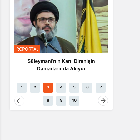
RÖPORTA
RÖPORTAJ
Nas
Süleymani’nin Kanı Direnişin
Damarlarında Akıyor
1
2
3
4
5
6
7
8
9
10