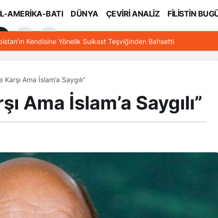
İL-AMERİKA-BATI
DÜNYA
ÇEVİRİ ANALİZ
FİLİSTİN BUG
l
bistan’ın Kendisine Yönelik Suikast Teşviğinden Bahsetti
e Karşı Ama İslam’a Saygılı”
şı Ama İslam’a Saygılı”