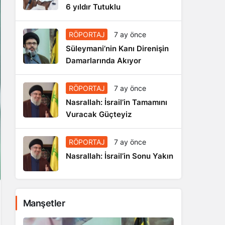
6 yıldır Tutuklu
RÖPORTAJ
7 ay önce
Süleymani’nin Kanı Direnişin
Damarlarında Akıyor
RÖPORTAJ
7 ay önce
Nasrallah: İsrail’in Tamamını
Vuracak Güçteyiz
RÖPORTAJ
7 ay önce
Nasrallah: İsrail’in Sonu Yakın
Manşetler