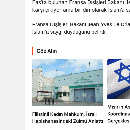
Fas’ta bulunan Fransa Dışişleri Bakanı 
karşı çıkıyor ama bir din olarak İslam’a 
Fransa Dışişleri Bakanı Jean-Yves Le Drian
İslam’a saygı duyduğunu belirtti.
RÖPORTAJ
Göz Atın
Dahlan, Normall
Abbas’ı Devirmeye
Mısır’ın As
Koordinas
Filistinli Kadın Mahkum, İsrail
Gerçekleş
Hapishanesindeki Zulmü Anlattı