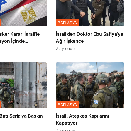
BATI ASYA
sker Kararı İsrail’le
İsrail’den Doktor Ebu Safiya’ya
syon İçinde
Ağır İşkence
şmiş
7 ay önce
BATI ASYA
l’den Batı Şeria’ya Baskın
İsrail, Ateşkes Kapılarını
Kapatıyor
7 ay önce