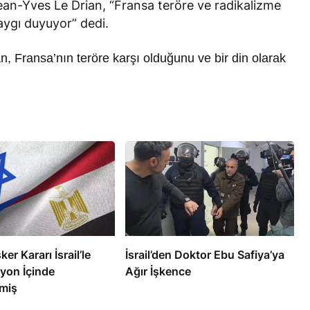
Jean-Yves Le Drian, “Fransa teröre ve radikalizme
saygı duyuyor” dedi.
, Fransa’nın teröre karşı olduğunu ve bir din olarak
RÖPORTAJ
eşme Sonrası
Bahreynli Muhalif Din Adamı 6
 mi Çalışıyor?
yıldır Tutuklu
ker Kararı İsrail’le
İsrail’den Doktor Ebu Safiya’ya
yon İçinde
Ağır İşkence
miş