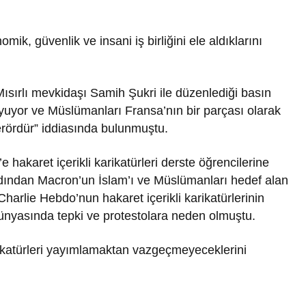
mik, güvenlik ve insani iş birliğini ele aldıklarını
ısırlı mevkidaşı Samih Şukri ile düzenlediği basın
uyuyor ve Müslümanları Fransa’nın bir parçası olarak
terördür” iddiasında bulunmuştu.
akaret içerikli karikatürleri derste öğrencilerine
rdından Macron’un İslam’ı ve Müslümanları hedef alan
harlie Hebdo’nun hakaret içerikli karikatürlerinin
dünyasında tepki ve protestolara neden olmuştu.
katürleri yayımlamaktan vazgeçmeyeceklerini