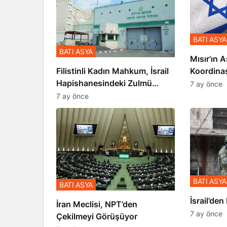
BATI ASYA
BATI ASYA
Mısır’ın A
Koordina
Filistinli Kadın Mahkum, İsrail
Gerçekle
Hapishanesindeki Zulmü
7 ay önce
Anlattı
7 ay önce
BATI ASYA
BATI ASYA
​​​​​​​İsrai
İran Meclisi, NPT’den
7 ay önce
Çekilmeyi Görüşüyor