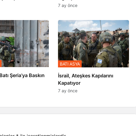
şmiş
7 ay önce
BATI ASYA
l’den Batı Şeria’ya Baskın
İsrail, Ateşkes Kapılarını
Kapatıyor
7 ay önce