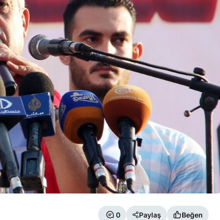
0
Paylaş
Beğen