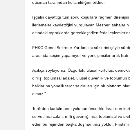
düşman tarafından kullanıldığını bildirdi.
İşgalin dayattığı tüm zorlu koşullara rağmen direnişin 
ilerlemeler kaydettiğini vurgulayan Mezher, sahaların 
altındaki topraklarda gerçekleştirilen fedai eylemleri
FHKC Genel Sekreter Yardımcısı sözlerini şöyle sürdür
arasında seçim yapamıyor ve yerleşimciler artık Batı 
Açıkça söylüyoruz; Özgürlük, ulusal kurtuluş, demokr
diriliş, toplumsal adalet, ulusal güvenlik ve toplumun bar
halklarına yönelik terör saldırıları için bir platform o
olmaz.”
Terörden kurtulmanın yolunun öncelikle İsrail’den 
servetimizi çalan, milli güvenliğimizi, toplumsal ve si
eden bu rejimden başka düşmanımız yoktur. Filistin’in