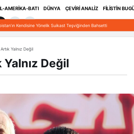
İL-AMERİKA-BATI
DÜNYA
ÇEVİRİ ANALİZ
FİLİSTİN BUG
l
bistan’ın Kendisine Yönelik Suikast Teşviğinden Bahsetti
rtık Yalnız Değil
 Yalnız Değil