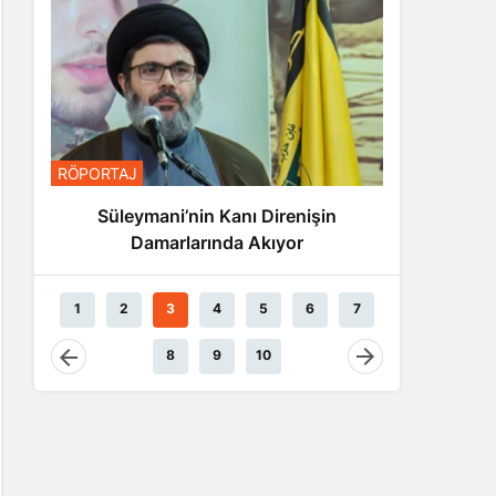
RÖPORTA
RÖPORTAJ
Nas
Süleymani’nin Kanı Direnişin
Damarlarında Akıyor
1
2
3
4
5
6
7
8
9
10