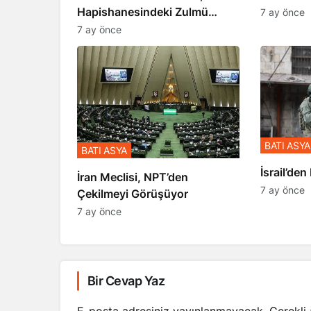
Gerçekle
Hapishanesindeki Zulmü
7 ay önce
Anlattı
7 ay önce
BATI ASYA
BATI ASYA
​​​​​​​İsrai
İran Meclisi, NPT’den
7 ay önce
Çekilmeyi Görüşüyor
7 ay önce
Bir Cevap Yaz