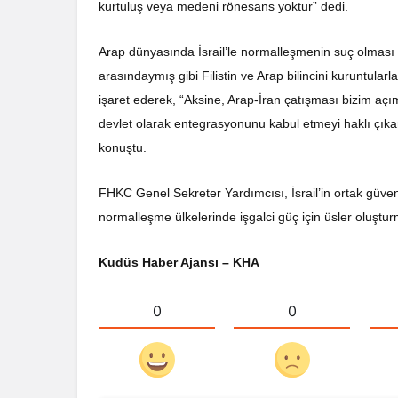
kurtuluş veya medeni rönesans yoktur” dedi.
Arap dünyasında İsrail’le normalleşmenin suç olması g
arasındaymış gibi Filistin ve Arap bilincini kuruntular
işaret ederek, “Aksine, Arap-İran çatışması bizim açı
devlet olarak entegrasyonunu kabul etmeyi haklı çıkar
konuştu.
FHKC Genel Sekreter Yardımcısı, İsrail’in ortak güve
normalleşme ülkelerinde işgalci güç için üsler oluşturma
Kudüs Haber Ajansı – KHA
0
0