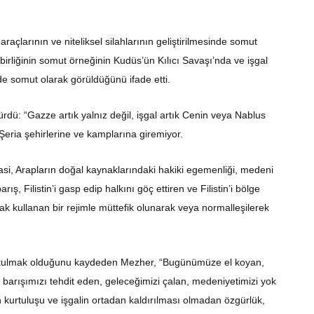
araçlarının ve niteliksel silahlarının geliştirilmesinde somut
birliğinin somut örneğinin Kudüs’ün Kılıcı Savaşı’nda ve işgal
nde somut olarak görüldüğünü ifade etti.
dü: “Gazze artık yalnız değil, işgal artık Cenin veya Nablus
Şeria şehirlerine ve kamplarına giremiyor.
asi, Arapların doğal kaynaklarındaki hakiki egemenliği, medeni
ış, Filistin’i gasp edip halkını göç ettiren ve Filistin’i bölge
larak kullanan bir rejimle müttefik olunarak veya normalleşilerek
kurtulmak olduğunu kaydeden Mezher, “Bugünümüze el koyan,
vil barışımızı tehdit eden, geleceğimizi çalan, medeniyetimizi yok
 kurtuluşu ve işgalin ortadan kaldırılması olmadan özgürlük,