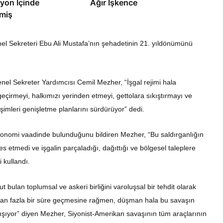
yon İçinde
Ağır İşkence
miş
nel Sekreteri Ebu Ali Mustafa’nın şehadetinin 21. yıldönümünü
el Sekreter Yardımcısı Cemil Mezher, “İşgal rejimi hala
eçirmeyi, halkımızı yerinden etmeyi, gettolara sıkıştırmayı ve
şimleri genişletme planlarını sürdürüyor” dedi.
 ekonomi vaadinde bulunduğunu bildiren Mezher, “Bu saldırganlığın
etmedi ve işgalin parçaladığı, dağıttığı ve bölgesel taleplere
 kullandı.
 bulan toplumsal ve askeri birliğini varoluşsal bir tehdit olarak
ıldan fazla bir süre geçmesine rağmen, düşman hala bu savaşın
lışıyor” diyen Mezher, Siyonist-Amerikan savaşının tüm araçlarının