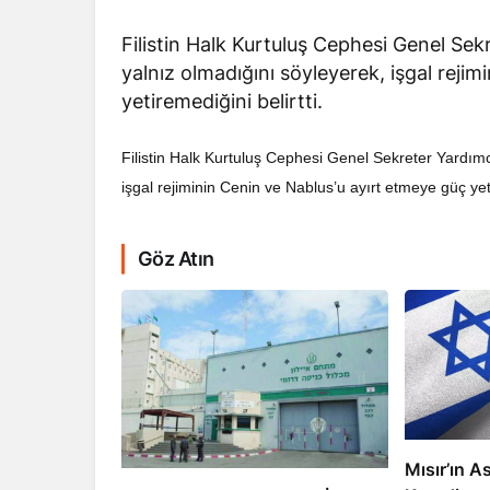
Filistin Halk Kurtuluş Cephesi Genel Sek
yalnız olmadığını söyleyerek, işgal reji
yetiremediğini belirtti.
Filistin Halk Kurtuluş Cephesi Genel Sekreter Yardımc
RÖPORTAJ
işgal rejiminin Cenin ve Nablus’u ayırt etmeye güç yeti
Dahlan, Normall
Abbas’ı Devirmeye
Göz Atın
Mısır’ın As