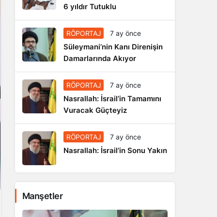
6 yıldır Tutuklu
RÖPORTAJ
7 ay önce
Süleymani’nin Kanı Direnişin
Damarlarında Akıyor
RÖPORTAJ
7 ay önce
Nasrallah: İsrail’in Tamamını
Vuracak Güçteyiz
RÖPORTAJ
7 ay önce
Nasrallah: İsrail’in Sonu Yakın
Manşetler