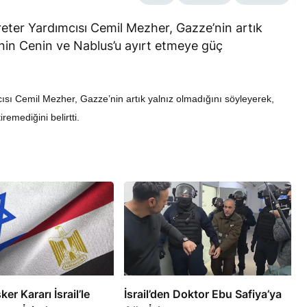
reter Yardımcısı Cemil Mezher, Gazze’nin artık
minin Cenin ve Nablus’u ayırt etmeye güç
ısı Cemil Mezher, Gazze’nin artık yalnız olmadığını söyleyerek,
RÖPORTAJ
remediğini belirtti.
eşme Sonrası
Bahreynli Muhalif Din Adamı 6
 mi Çalışıyor?
yıldır Tutuklu
ker Kararı İsrail’le
İsrail’den Doktor Ebu Safiya’ya