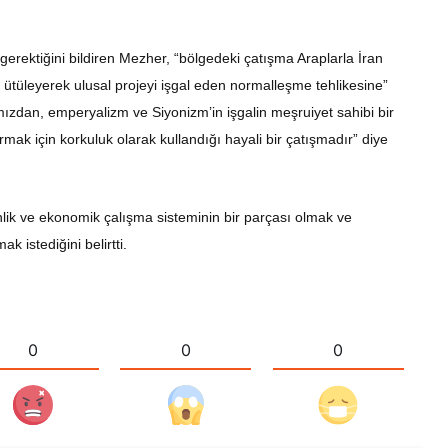
erektiğini bildiren Mezher, “bölgedeki çatışma Araplarla İran
la ütüleyerek ulusal projeyi işgal eden normalleşme tehlikesine”
mızdan, emperyalizm ve Siyonizm’in işgalin meşruiyet sahibi bir
mak için korkuluk olarak kullandığı hayali bir çatışmadır” diye
nlik ve ekonomik çalışma sisteminin bir parçası olmak ve
k istediğini belirtti.
0
0
0