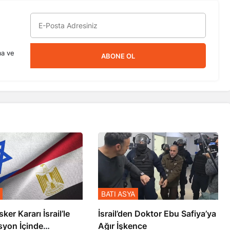
ma ve
ABONE OL
BATI ASYA
sker Kararı İsrail’le
İsrail’den Doktor Ebu Safiya’ya
syon İçinde
Ağır İşkence