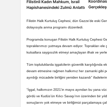
Koordinas
Filistinli Kadın Mahkum, İsrail
Gerçekleş
Hapishanesindeki Zulmü Anlattı
Filistin Halk Kurtuluş Cephesi, dün Gazze’de eski Ge
dolayısıyla anma programı düzenledi.
Programda konuşan Filistin Halk Kurtuluş Cephesi Gen
topraklerımızı yutmaya devam ediyor. Toprakları ele g
kutsallara saygısızlık etmeyi amaçlayan ilhak ve yerle
Tüm topluluklarda işgalcilerin güvenlik karşılığında
devam etmesine rağmen halkımız her zamanki gibi pes 
ayırdığı mücadele birliğini yeniden kazandı” ifadelerini
“İşgal, halkımızın 2021’in mayıs ayından bu yana vücut
gördü ve Kudüs’ün Kılıcı Savaşı’nın üzerinden bir y
sonuçlarını yok etmeye ve birliğimizi parçalamaya ça