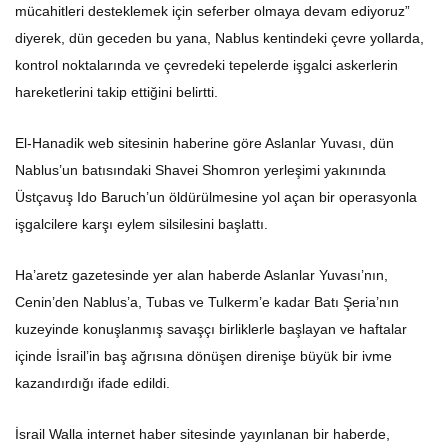
mücahitleri desteklemek için seferber olmaya devam ediyoruz”
diyerek, dün geceden bu yana, Nablus kentindeki çevre yollarda,
kontrol noktalarında ve çevredeki tepelerde işgalci askerlerin
hareketlerini takip ettiğini belirtti.
El-Hanadik web sitesinin haberine göre Aslanlar Yuvası, dün
Nablus’un batısındaki Shavei Shomron yerleşimi yakınında
Üstçavuş Ido Baruch’un öldürülmesine yol açan bir operasyonla
işgalcilere karşı eylem silsilesini başlattı.
Ha’aretz gazetesinde yer alan haberde Aslanlar Yuvası’nın,
Cenin’den Nablus’a, Tubas ve Tulkerm’e kadar Batı Şeria’nın
kuzeyinde konuşlanmış savaşçı birliklerle başlayan ve haftalar
içinde İsrail’in baş ağrısına dönüşen direnişe büyük bir ivme
kazandırdığı ifade edildi.
İsrail Walla internet haber sitesinde yayınlanan bir haberde,