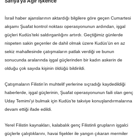
Safiya’ya Ağır İşkence
İsrail haber ajanslarının aktardığı bilgilere göre geçen Cumartesi
akşamı Şuafat kontrol noktası operasyonunun ardından, işgal
güçleri Kudüs’teki saldırganlığını artırdı. Geçtiğimiz günlerde
nispeten sakin geçenler de dahil olmak üzere Kudüs’ün en az
sekiz mahallesinde çatışmaların patlak verdiği ve bunun
sonucunda aralarında işgal güçlerinden bir kadın askerin de
olduğu çok sayıda kişinin öldüğü bildirildi.
Çatışmaların Filistin’in muhtelif yerlerine sıçradığı kaydedildiği
haberlerde, işgal güçlerinin, Şuafat operasyonunun faili olan genç
Uday Temimi’yi bulmak için Kudüs’te takviye konuşlandırmalarına
devam ettiği ifade edildi.
Yerel Filistin kaynakları, kalabalık genç Filistinli grupların işgalci
güçlerle çalıştıklarını, havai fişekler ile yangın çıkaran mermiler