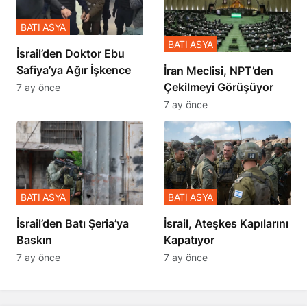
BATI ASYA
BATI ASYA
İsrail’den Doktor Ebu
Safiya’ya Ağır İşkence
İran Meclisi, NPT’den
Çekilmeyi Görüşüyor
7 ay önce
7 ay önce
BATI ASYA
BATI ASYA
​​​​​​​İsrail’den Batı Şeria’ya
İsrail, Ateşkes Kapılarını
Baskın
Kapatıyor
7 ay önce
7 ay önce