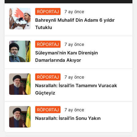
RÖPORTAJ
7 ay önce
Bahreynli Muhalif Din Adamı 6 yıldır
Tutuklu
RÖPORTAJ
7 ay önce
Süleymani’nin Kanı Direnişin
Damarlarında Akıyor
RÖPORTAJ
7 ay önce
Nasrallah: İsrail’in Tamamını Vuracak
Güçteyiz
RÖPORTAJ
7 ay önce
Nasrallah: İsrail’in Sonu Yakın