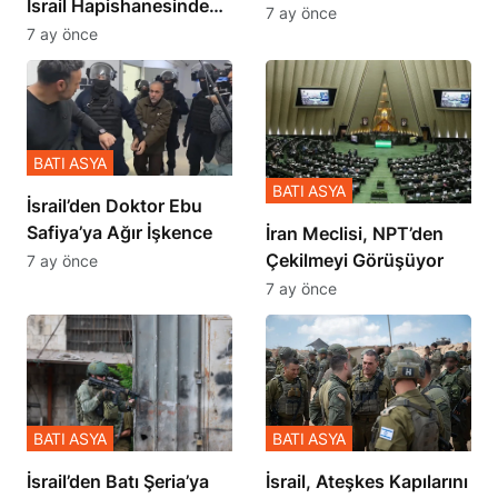
İsrail Hapishanesindeki
İçinde Gerçekleşmiş
7 ay önce
Zulmü Anlattı
7 ay önce
BATI ASYA
BATI ASYA
İsrail’den Doktor Ebu
Safiya’ya Ağır İşkence
İran Meclisi, NPT’den
Çekilmeyi Görüşüyor
7 ay önce
7 ay önce
BATI ASYA
BATI ASYA
​​​​​​​İsrail’den Batı Şeria’ya
İsrail, Ateşkes Kapılarını