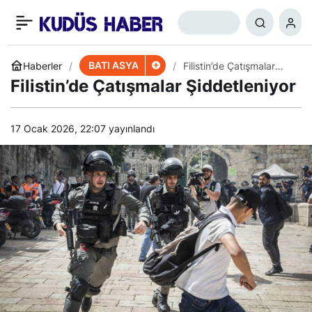
OPEC Kararı ABD-Suud
+
-
0
Paylaş
Arasında Gerilim Yarattı
BATI ASYA
Haberler
Filistin’de Çatışmalar
Şiddetleniyor
Filistin’de Çatışmalar Şiddetleniyor
17 Ocak 2026, 22:07
yayınlandı