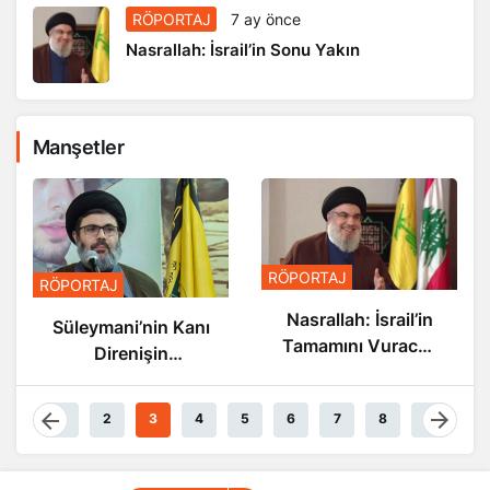
RÖPORTAJ
7 ay önce
Nasrallah: İsrail’in Sonu Yakın
Manşetler
RÖPORTAJ
RÖPORTAJ
RTAJ
Nasrallah: İsrail’in
Nasralla
eymani’nin Kanı
Tamamını Vuracak
Son
Direnişin
Güçteyiz
amarlarında
Akıyor
1
2
3
4
5
6
7
8
9