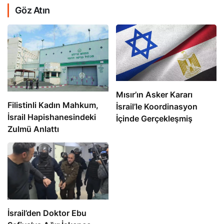
Göz Atın
Mısır’ın Asker Kararı
Filistinli Kadın Mahkum,
İsrail’le Koordinasyon
İsrail Hapishanesindeki
İçinde Gerçekleşmiş
Zulmü Anlattı
İsrail’den Doktor Ebu