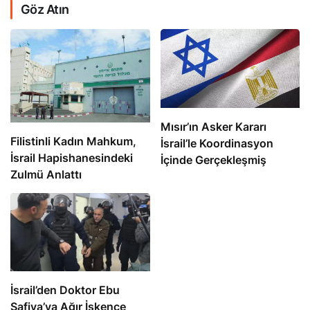
Göz Atın
Mısır’ın Asker Kararı
Filistinli Kadın Mahkum,
İsrail’le Koordinasyon
İsrail Hapishanesindeki
İçinde Gerçekleşmiş
Zulmü Anlattı
İsrail’den Doktor Ebu
Safiya’ya Ağır İşkence