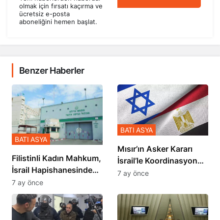
olmak için fırsatı kaçırma ve
ücretsiz e-posta
aboneliğini hemen başlat.
Benzer Haberler
BATI ASYA
BATI ASYA
Mısır’ın Asker Kararı
Filistinli Kadın Mahkum,
İsrail’le Koordinasyon
İsrail Hapishanesindeki
İçinde Gerçekleşmiş
7 ay önce
Zulmü Anlattı
7 ay önce