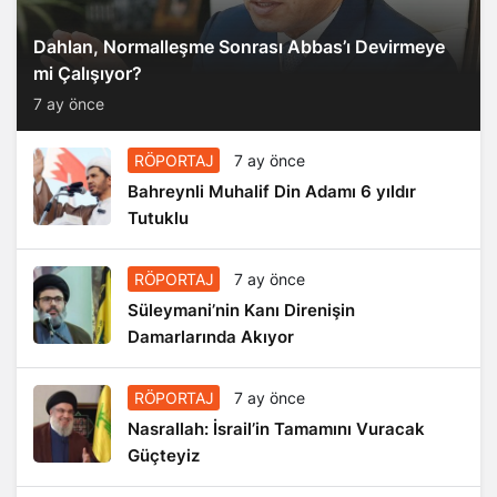
Dahlan, Normalleşme Sonrası Abbas’ı Devirmeye
mi Çalışıyor?
7 ay önce
RÖPORTAJ
7 ay önce
Bahreynli Muhalif Din Adamı 6 yıldır
Tutuklu
RÖPORTAJ
7 ay önce
Süleymani’nin Kanı Direnişin
Damarlarında Akıyor
RÖPORTAJ
7 ay önce
Nasrallah: İsrail’in Tamamını Vuracak
Güçteyiz