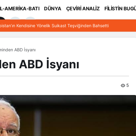
İL-AMERİKA-BATI
DÜNYA
ÇEVİRİ ANALİZ
FİLİSTİN BUG
l
bistan’ın Kendisine Yönelik Suikast Teşviğinden Bahsetti
timinden ABD İsyanı
den ABD İsyanı
5