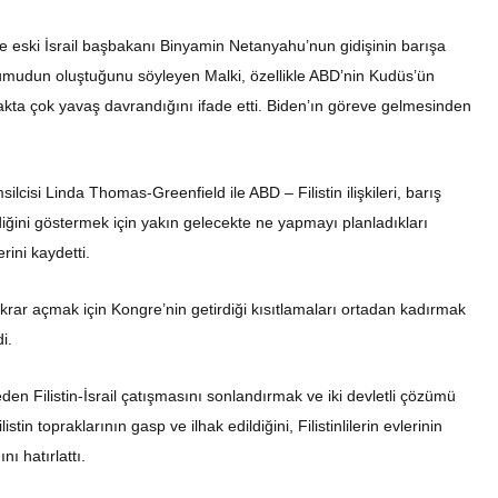
 eski İsrail başbakanı Binyamin Netanyahu’nun gidişinin barışa
ir umudun oluştuğunu söyleyen Malki, özellikle ABD’nin Kudüs’ün
açmakta çok yavaş davrandığını ifade etti. Biden’ın göreve gelmesinden
isi Linda Thomas-Greenfield ile ABD – Filistin ilişkileri, barış
lendiğini göstermek için yakın gelecekte ne yapmayı planladıkları
rini kaydetti.
ekrar açmak için Kongre’nin getirdiği kısıtlamaları ortadan kadırmak
i.
en Filistin-İsrail çatışmasını sonlandırmak ve iki devletli çözümü
tin topraklarının gasp ve ilhak edildiğini, Filistinlilerin evlerinin
nı hatırlattı.