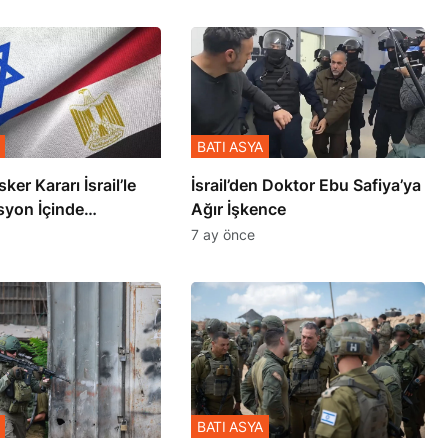
BATI ASYA
sker Kararı İsrail’le
İsrail’den Doktor Ebu Safiya’ya
syon İçinde
Ağır İşkence
şmiş
7 ay önce
BATI ASYA