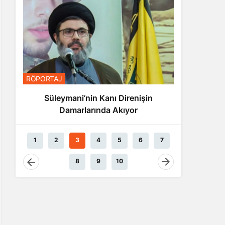
RÖPORTA
RÖPORTAJ
Nas
Süleymani’nin Kanı Direnişin
Damarlarında Akıyor
1
2
3
4
5
6
7
8
9
10