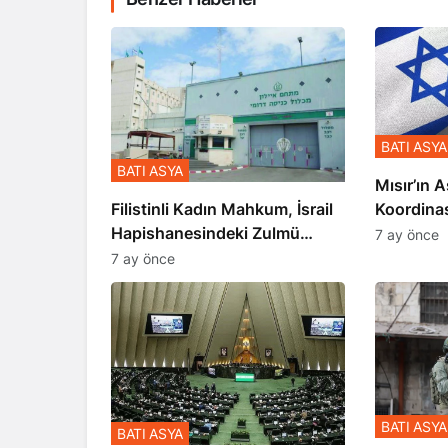
BATI ASYA
BATI ASYA
Mısır’ın A
Koordina
Filistinli Kadın Mahkum, İsrail
Gerçekle
Hapishanesindeki Zulmü
7 ay önce
Anlattı
7 ay önce
BATI ASYA
BATI ASYA