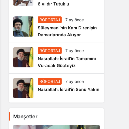
6 yıldır Tutuklu
RÖPORTAJ
7 ay önce
Süleymani’nin Kanı Direnişin
Damarlarında Akıyor
RÖPORTAJ
7 ay önce
Nasrallah: İsrail’in Tamamını
Vuracak Güçteyiz
RÖPORTAJ
7 ay önce
Nasrallah: İsrail’in Sonu Yakın
Manşetler