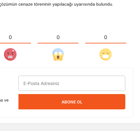
tli çözümün cenaze töreninin yapılacağı uyarısında bulundu.
0
0
0
ma ve
ABONE OL