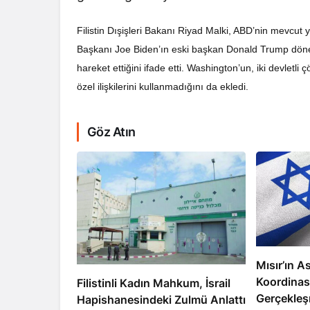
Filistin Dışişleri Bakanı Riyad Malki, ABD’nin mevcut 
Başkanı Joe Biden’ın eski başkan Donald Trump dönemin
hareket ettiğini ifade etti. Washington’un, iki devletl
özel ilişkilerini kullanmadığını da ekledi.
RÖPORTAJ
Göz Atın
Dahlan, Normall
Abbas’ı Devirmeye
Mısır’ın As
Koordinas
Filistinli Kadın Mahkum, İsrail
Gerçekleş
Hapishanesindeki Zulmü Anlattı