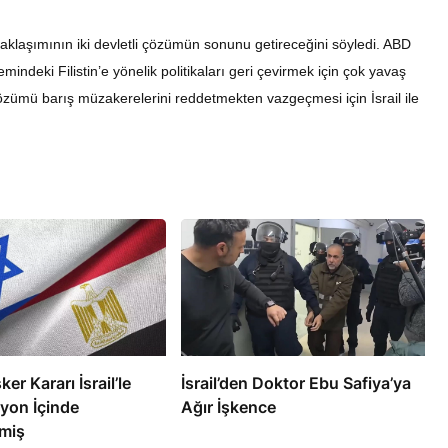
yaklaşımının iki devletli çözümün sonunu getireceğini söyledi. ABD
deki Filistin’e yönelik politikaları geri çevirmek için çok yavaş
i çözümü barış müzakerelerini reddetmekten vazgeçmesi için İsrail ile
RÖPORTAJ
eşme Sonrası
Bahreynli Muhalif Din Adamı 6
 mi Çalışıyor?
yıldır Tutuklu
ker Kararı İsrail’le
İsrail’den Doktor Ebu Safiya’ya
yon İçinde
Ağır İşkence
miş