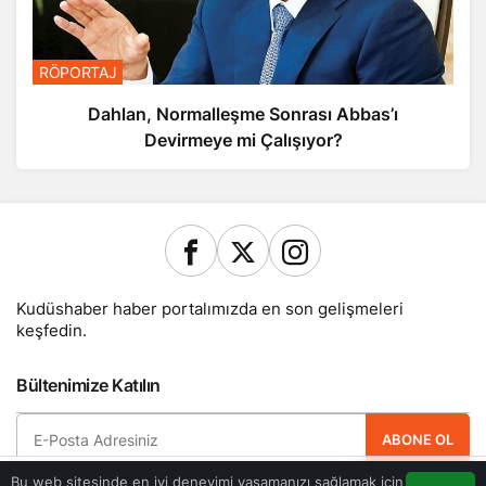
RÖPORTAJ
Dahlan, Normalleşme Sonrası Abbas’ı
Devirmeye mi Çalışıyor?
Kudüshaber haber portalımızda en son gelişmeleri
keşfedin.
Bültenimize Katılın
ABONE OL
Bu web sitesinde en iyi deneyimi yaşamanızı sağlamak için
Hemen ücretsiz üye olun ve yeni güncellemelerden haberdar olan ilk kişi