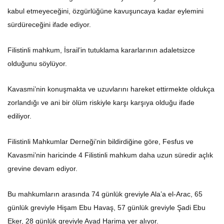
kabul etmeyeceğini, özgürlüğüne kavuşuncaya kadar eylemini
sürdüreceğini ifade ediyor.
Filistinli mahkum, İsrail’in tutuklama kararlarının adaletsizce
olduğunu söylüyor.
Kavasmi’nin konuşmakta ve uzuvlarını hareket ettirmekte oldukça
zorlandığı ve ani bir ölüm riskiyle karşı karşıya olduğu ifade
ediliyor.
Filistinli Mahkumlar Derneği’nin bildirdiğine göre, Fesfus ve
Kavasmi’nin haricinde 4 Filistinli mahkum daha uzun süredir açlık
grevine devam ediyor.
Bu mahkumların arasında 74 günlük greviyle Ala’a el-Arac, 65
günlük greviyle Hişam Ebu Havaş, 57 günlük greviyle Şadi Ebu
Eker, 28 günlük greviyle Ayad Harima yer alıyor.