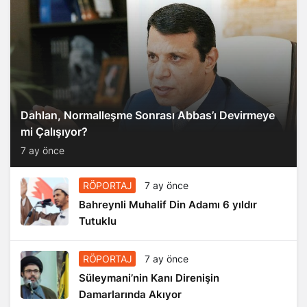
Dahlan, Normalleşme Sonrası Abbas’ı Devirmeye
mi Çalışıyor?
7 ay önce
RÖPORTAJ
7 ay önce
Bahreynli Muhalif Din Adamı 6 yıldır
Tutuklu
RÖPORTAJ
7 ay önce
Süleymani’nin Kanı Direnişin
Damarlarında Akıyor