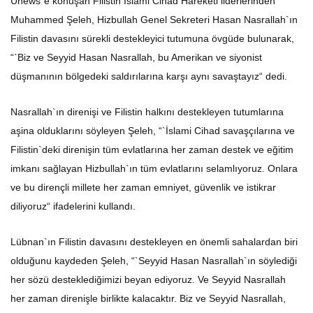
Unews`e konuşan Filistin İslami Cihad Hareketi liderlerinden
Muhammed Şeleh, Hizbullah Genel Sekreteri Hasan Nasrallah`ın
Filistin davasını sürekli destekleyici tutumuna övgüde bulunarak,
“`Biz ve Seyyid Hasan Nasrallah, bu Amerikan ve siyonist
düşmanının bölgedeki saldırılarına karşı aynı savaştayız“ dedi.
Nasrallah`ın direnişi ve Filistin halkını destekleyen tutumlarına
aşina olduklarını söyleyen Şeleh, “`İslami Cihad savaşçılarına ve
Filistin`deki direnişin tüm evlatlarına her zaman destek ve eğitim
imkanı sağlayan Hizbullah`ın tüm evlatlarını selamlıyoruz. Onlara
ve bu dirençli millete her zaman emniyet, güvenlik ve istikrar
diliyoruz“ ifadelerini kullandı.
Lübnan`ın Filistin davasını destekleyen en önemli sahalardan biri
olduğunu kaydeden Şeleh, “`Seyyid Hasan Nasrallah`ın söylediği
her sözü desteklediğimizi beyan ediyoruz. Ve Seyyid Nasrallah
her zaman direnişle birlikte kalacaktır. Biz ve Seyyid Nasrallah,