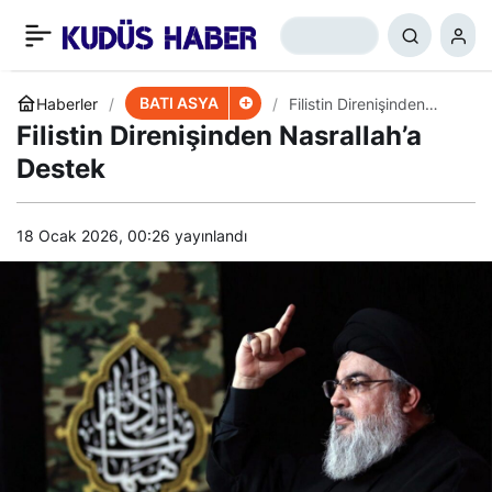
100 Günlük Açlık Grevi!
+
-
0
Paylaş
BATI ASYA
Haberler
Filistin Direnişinden
Nasrallah’a Destek
Filistin Direnişinden Nasrallah’a
Destek
18 Ocak 2026, 00:26
yayınlandı