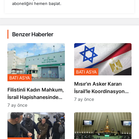
aboneliğini hemen başlat.
Benzer Haberler
BATI ASYA
BATI ASYA
Mısır’ın Asker Kararı
Filistinli Kadın Mahkum,
İsrail’le Koordinasyon
İsrail Hapishanesindeki
İçinde Gerçekleşmiş
7 ay önce
Zulmü Anlattı
7 ay önce