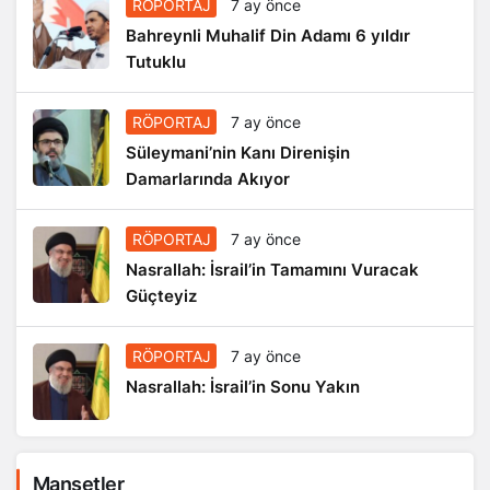
RÖPORTAJ
7 ay önce
Bahreynli Muhalif Din Adamı 6 yıldır
Tutuklu
RÖPORTAJ
7 ay önce
Süleymani’nin Kanı Direnişin
Damarlarında Akıyor
RÖPORTAJ
7 ay önce
Nasrallah: İsrail’in Tamamını Vuracak
Güçteyiz
RÖPORTAJ
7 ay önce
Nasrallah: İsrail’in Sonu Yakın
Manşetler