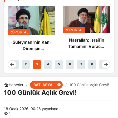
R
RÖPORTAJ
RÖPORTAJ
Nasrallah: İsrail’in
Süleymani’nin Kanı
Tamamını Vuracak
Direnişin
Güçteyiz
Damarlarında
Akıyor
1
2
3
4
5
6
7
8
9
BATI ASYA
Haberler
100 Günlük Açlık Grevi!
100 Günlük Açlık Grevi!
18 Ocak 2026, 00:26
yayınlandı
1