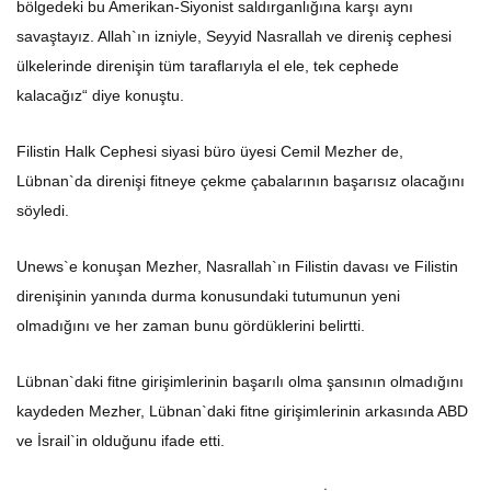
bölgedeki bu Amerikan-Siyonist saldırganlığına karşı aynı
savaştayız. Allah`ın izniyle, Seyyid Nasrallah ve direniş cephesi
ülkelerinde direnişin tüm taraflarıyla el ele, tek cephede
kalacağız“ diye konuştu.
Filistin Halk Cephesi siyasi büro üyesi Cemil Mezher de,
Lübnan`da direnişi fitneye çekme çabalarının başarısız olacağını
söyledi.
Unews`e konuşan Mezher, Nasrallah`ın Filistin davası ve Filistin
direnişinin yanında durma konusundaki tutumunun yeni
olmadığını ve her zaman bunu gördüklerini belirtti.
Lübnan`daki fitne girişimlerinin başarılı olma şansının olmadığını
kaydeden Mezher, Lübnan`daki fitne girişimlerinin arkasında ABD
ve İsrail`in olduğunu ifade etti.