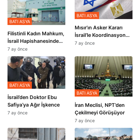
BATI ASYA
BATI ASYA
Mısır’ın Asker Kararı
Filistinli Kadın Mahkum,
İsrail’le Koordinasyon
İsrail Hapishanesindeki
İçinde Gerçekleşmiş
7 ay önce
Zulmü Anlattı
7 ay önce
BATI ASYA
BATI ASYA
İsrail’den Doktor Ebu
Safiya’ya Ağır İşkence
İran Meclisi, NPT’den
Çekilmeyi Görüşüyor
7 ay önce
7 ay önce