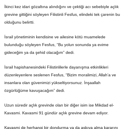
İkinci kez idari gözaltına alındığını ve çektiği acı sebebiyle açlık
grevine gittiğini söyleyen Filistinli Fesfus, elindeki tek çarenin bu
olduğunu belirtti.
İsrail yönetiminin kendisine ve ailesine kötü muamelede
bulunduğu söyleyen Fesfus, “Bu yolun sonunda ya evime
gideceğim ya da şehid olacağım” dedi.
İsrail hapishanesindeki Filistinlilerle dayanışma etkinlikleri
düzenleyenlere seslenen Fesfus, “Bizim moralimizi, Allah’a ve
insanlara olan güvenimizi yükseltiyorsunuz. İnşaallah
özgürlüğüme kavuşacağım” dedi.
Uzun süredir açlık grevinde olan bir diğer isim ise Mikdad el-
Kavasmi. Kavasmi 91 gündür açlık grevine devam ediyor.
Kavasmi de herhangi bir dondurma ya da askıya alma kararını