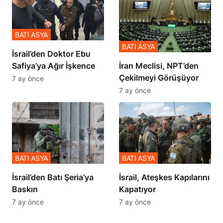
BATI ASYA
BATI ASYA
İsrail’den Doktor Ebu
Safiya’ya Ağır İşkence
İran Meclisi, NPT’den
Çekilmeyi Görüşüyor
7 ay önce
7 ay önce
BATI ASYA
BATI ASYA
​​​​​​​İsrail’den Batı Şeria’ya
İsrail, Ateşkes Kapılarını
Baskın
Kapatıyor
7 ay önce
7 ay önce