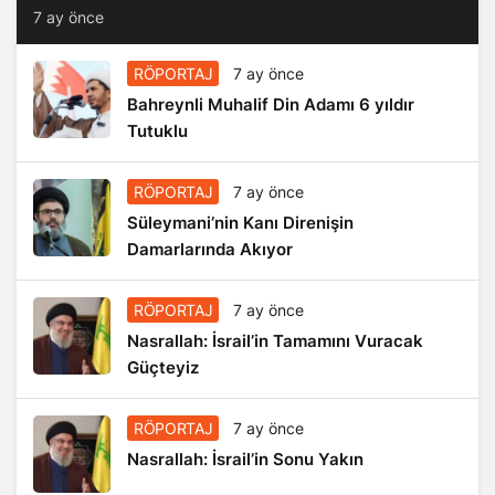
7 ay önce
RÖPORTAJ
7 ay önce
Bahreynli Muhalif Din Adamı 6 yıldır
Tutuklu
RÖPORTAJ
7 ay önce
Süleymani’nin Kanı Direnişin
Damarlarında Akıyor
RÖPORTAJ
7 ay önce
Nasrallah: İsrail’in Tamamını Vuracak
Güçteyiz
RÖPORTAJ
7 ay önce
Nasrallah: İsrail’in Sonu Yakın