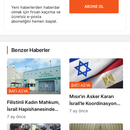
ABONE OL
Yeni haberlerden haberdar
olmak için fırsatı kaçırma ve
ücretsiz e-posta
aboneliğini hemen başlat.
Benzer Haberler
BATI ASYA
BATI ASYA
Mısır’ın Asker Kararı
Filistinli Kadın Mahkum,
İsrail’le Koordinasyon
İsrail Hapishanesindeki
İçinde Gerçekleşmiş
7 ay önce
Zulmü Anlattı
7 ay önce