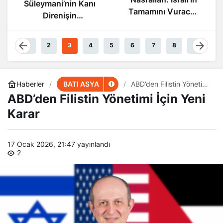
Süleymani’nin Kanı
Tamamını Vuracak
Direnişin
Güçteyiz
Damarlarında
Akıyor
1
2
3
4
5
6
7
8
9
BATI ASYA
Haberler
ABD’den Filistin Yönetimi
İçin Yeni Karar
ABD’den Filistin Yönetimi İçin Yeni
Karar
17 Ocak 2026, 21:47
yayınlandı
2