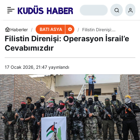
ABD’den Filistin Yönetimi
+
-
0
Paylaş
İçin Yeni Karar
BATI ASYA
Haberler
Filistin Direnişi:
Operasyon İsrail’e
Filistin Direnişi: Operasyon İsrail’e
Cevabımızdır
Cevabımızdır
17 Ocak 2026, 21:47
yayınlandı