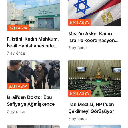
BATI ASYA
BATI ASYA
Mısır’ın Asker Kararı
Filistinli Kadın Mahkum,
İsrail’le Koordinasyon
İsrail Hapishanesindeki
İçinde Gerçekleşmiş
7 ay önce
Zulmü Anlattı
7 ay önce
BATI ASYA
BATI ASYA
İsrail’den Doktor Ebu
Safiya’ya Ağır İşkence
İran Meclisi, NPT’den
Çekilmeyi Görüşüyor
7 ay önce
7 ay önce