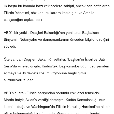
ilk başta bu konuda bazı çekincelere sahipti, ancak son haftalarda
Filistin Yönetimi, söz konusu karara katıldığını ve Amr ile
çalışacağını açıkça belirtti.
ABD’li bir yetkili, Dışişleri Bakanlığı’nın yeni İsrail Başbakanı
Binyamin Netanyahu ve danışmanlarının önceden bilgilendirdiğini
söyledi.
Öte yandan Dışişleri Bakanlığı yetkilisi, “Başkan’ın İsrail ve Batı
Şeria’da yinelediği gibi, Kudüs’teki Başkonsolosluğumuzu yeniden
açmaya ve iki devletli çözüm vizyonuna bağlılığımızı
sürdürüyoruz” dedi.
ABD’nin İsrail-Filistin barışından sorumlu eski özel temsilcisi
Martin Indyk, Axios’a verdiği demeçte, Kudüs Konsolosluğu’nun
kapalı olduğu ve Washington’da Filistin Kurtuluş Hareketi’ne ait bir
ofisin bulunmadığı bir dönemde, Washington’un bu eylemiyle,