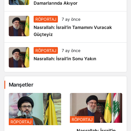
Damarlarında Akıyor
RÖPORTAJ
7 ay önce
Nasrallah: İsrail’in Tamamını Vuracak
Güçteyiz
RÖPORTAJ
7 ay önce
Nasrallah: İsrail’in Sonu Yakın
Manşetler
RÖPORTAJ
RÖPORTAJ
Nasrallah: İsrail’in