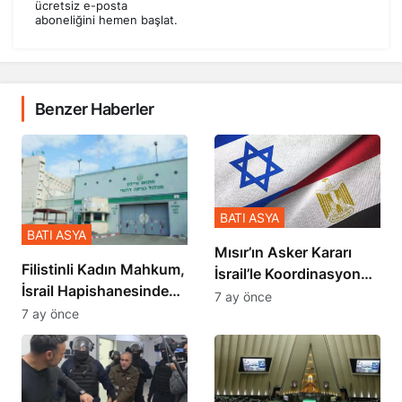
ücretsiz e-posta
aboneliğini hemen başlat.
Benzer Haberler
BATI ASYA
BATI ASYA
Mısır’ın Asker Kararı
Filistinli Kadın Mahkum,
İsrail’le Koordinasyon
İsrail Hapishanesindeki
İçinde Gerçekleşmiş
7 ay önce
Zulmü Anlattı
7 ay önce