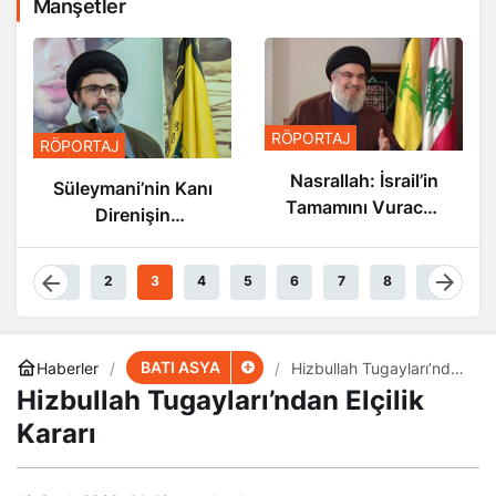
Manşetler
RÖPORTAJ
RÖPORTAJ
Nasrallah: İsrail’in
Süleymani’nin Kanı
Tamamını Vuracak
Direnişin
Güçteyiz
Damarlarında
Akıyor
1
2
3
4
5
6
7
8
9
BATI ASYA
Haberler
Hizbullah Tugayları’ndan
Elçilik Kararı
Hizbullah Tugayları’ndan Elçilik
Kararı