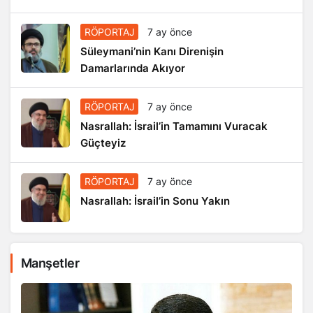
RÖPORTAJ
7 ay önce
Süleymani’nin Kanı Direnişin
Damarlarında Akıyor
RÖPORTAJ
7 ay önce
Nasrallah: İsrail’in Tamamını Vuracak
Güçteyiz
RÖPORTAJ
7 ay önce
Nasrallah: İsrail’in Sonu Yakın
Manşetler