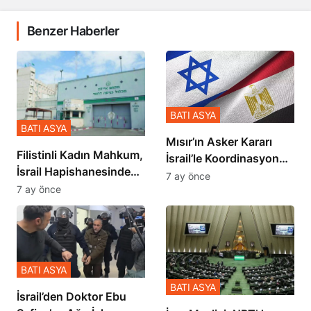
Benzer Haberler
BATI ASYA
BATI ASYA
Mısır’ın Asker Kararı
Filistinli Kadın Mahkum,
İsrail’le Koordinasyon
İsrail Hapishanesindeki
İçinde Gerçekleşmiş
7 ay önce
Zulmü Anlattı
7 ay önce
BATI ASYA
BATI ASYA
İsrail’den Doktor Ebu