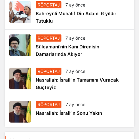
RÖPORTAJ
7 ay önce
Bahreynli Muhalif Din Adamı 6 yıldır
Tutuklu
RÖPORTAJ
7 ay önce
Süleymani’nin Kanı Direnişin
Damarlarında Akıyor
RÖPORTAJ
7 ay önce
Nasrallah: İsrail’in Tamamını Vuracak
Güçteyiz
RÖPORTAJ
7 ay önce
Nasrallah: İsrail’in Sonu Yakın