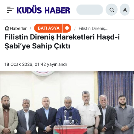
Hizbullah Tugayları’ndan
+
-
0
Paylaş
Elçilik Kararı
BATI ASYA
Haberler
Filistin Direniş
Hareketleri Haşd-i
Filistin Direniş Hareketleri Haşd-i
Şabi’ye Sahip Çıktı
Şabi’ye Sahip Çıktı
18 Ocak 2026, 01:42
yayınlandı