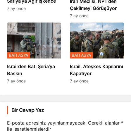
Safiya’ya Ağır İşkence
İran Meclisi, NPT’den
Çekilmeyi Görüşüyor
7 ay önce
7 ay önce
BATI ASYA
BATI ASYA
​​​​​​​İsrail’den Batı Şeria’ya
İsrail, Ateşkes Kapılarını
Baskın
Kapatıyor
7 ay önce
7 ay önce
Bir Cevap Yaz
E-posta adresiniz yayınlanmayacak.
Gerekli alanlar
*
ile işaretlenmişlerdir