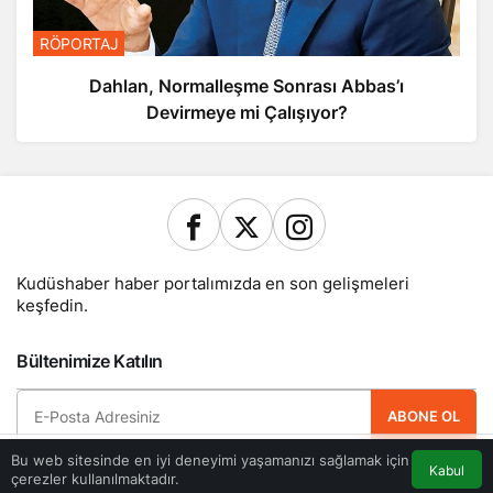
RÖPORTAJ
Dahlan, Normalleşme Sonrası Abbas’ı
Devirmeye mi Çalışıyor?
Kudüshaber haber portalımızda en son gelişmeleri
keşfedin.
Bültenimize Katılın
ABONE OL
Bu web sitesinde en iyi deneyimi yaşamanızı sağlamak için
Hemen ücretsiz üye olun ve yeni güncellemelerden haberdar olan ilk kişi
Kabul
çerezler kullanılmaktadır.
Akış
Eczaneler
Trafik
Anasayfa
olun.