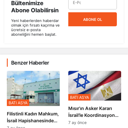
Bültenimize
Abone Olabilirsin
ABONE OL
Yeni haberlerden haberdar
olmak için fırsatı kaçırma ve
ücretsiz e-posta
aboneliğini hemen başlat.
Benzer Haberler
BATI ASYA
BATI ASYA
Mısır’ın Asker Kararı
Filistinli Kadın Mahkum,
İsrail’le Koordinasyon
İsrail Hapishanesindeki
İçinde Gerçekleşmiş
7 ay önce
Zulmü Anlattı
7 ay önce