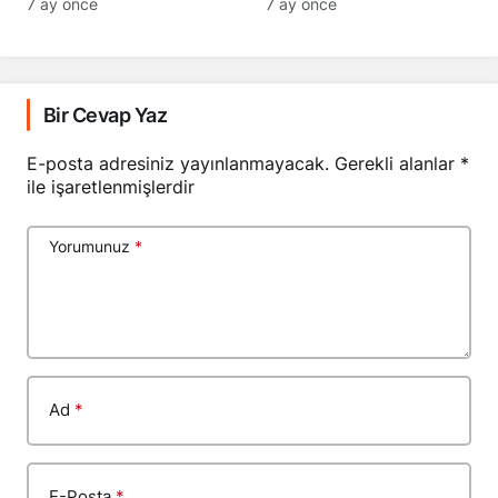
7 ay önce
7 ay önce
Bir Cevap Yaz
E-posta adresiniz yayınlanmayacak.
Gerekli alanlar
*
ile işaretlenmişlerdir
Yorumunuz
*
Ad
*
E-Posta
*