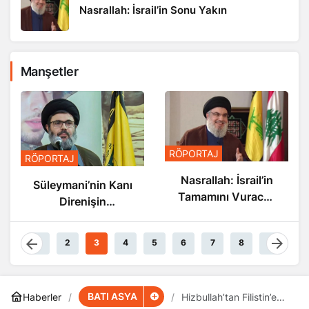
Nasrallah: İsrail’in Sonu Yakın
Manşetler
RÖPORTAJ
RÖPORTAJ
Nasrallah: İsrail’in
Süleymani’nin Kanı
Tamamını Vuracak
Direnişin
Güçteyiz
Damarlarında
Akıyor
1
2
3
4
5
6
7
8
9
BATI ASYA
Haberler
Hizbullah’tan Filistin’e
“Tam Destek”