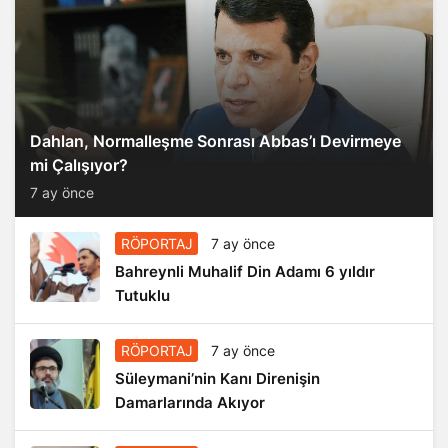
Dahlan, Normalleşme Sonrası Abbas’ı Devirmeye
mi Çalışıyor?
7 ay önce
RÖPORTAJ
7 ay önce
Bahreynli Muhalif Din Adamı 6 yıldır
Tutuklu
RÖPORTAJ
7 ay önce
Süleymani’nin Kanı Direnişin
Damarlarında Akıyor