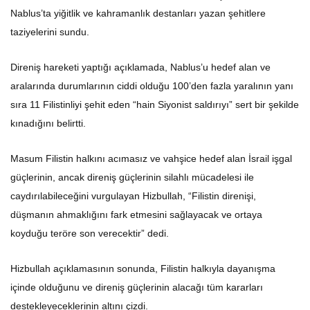
Nablus’ta yiğitlik ve kahramanlık destanları yazan şehitlere
taziyelerini sundu.
Direniş hareketi yaptığı açıklamada, Nablus’u hedef alan ve
aralarında durumlarının ciddi olduğu 100’den fazla yaralının yanı
sıra 11 Filistinliyi şehit eden “hain Siyonist saldırıyı” sert bir şekilde
kınadığını belirtti.
Masum Filistin halkını acımasız ve vahşice hedef alan İsrail işgal
güçlerinin, ancak direniş güçlerinin silahlı mücadelesi ile
caydırılabileceğini vurgulayan Hizbullah, “Filistin direnişi,
düşmanın ahmaklığını fark etmesini sağlayacak ve ortaya
koyduğu teröre son verecektir” dedi.
Hizbullah açıklamasının sonunda, Filistin halkıyla dayanışma
içinde olduğunu ve direniş güçlerinin alacağı tüm kararları
destekleyeceklerinin altını çizdi.