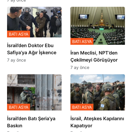
BATI ASYA
BATI ASYA
İsrail’den Doktor Ebu
Safiya’ya Ağır İşkence
İran Meclisi, NPT’den
Çekilmeyi Görüşüyor
7 ay önce
7 ay önce
BATI ASYA
BATI ASYA
​​​​​​​İsrail’den Batı Şeria’ya
İsrail, Ateşkes Kapılarını
Baskın
Kapatıyor