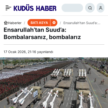
Hizbullah’tan Filistin’e
+
-
0
Paylaş
“Tam Destek” Açıklaması
BATI ASYA
Haberler
Ensarullah’tan Suud’a:
Bombalarsanız,
Ensarullah’tan Suud’a:
bombalarız
Bombalarsanız, bombalarız
17 Ocak 2026, 21:16
yayınlandı