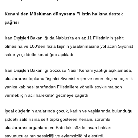
Kenani’den Müslüman dünyasına Filistin halkına destek
çağrısı
İran Dışişleri Bakanlığı da Nablus’ta en az 11 Filistinlinin şehit
olmasına ve 100’den fazla kişinin yaralanmasına yol açan Siyonist
saldırıyı şiddetle kınadığını açıkladı.
İran Dışişleri Bakanlığı Sözcüsü Nasır Kenani yaptığı açıklamada,
uluslararası toplumu “işgalci Siyonist rejim ve onun ırkçı ve aşırılık
yanlısı kabinesi tarafından Filistinlilere yönelik soykırıma son
vermek için acil harekete” geçmeye çağırdı.
İşgal güçlerinin aralarında çocuk, kadın ve yaşlılarında bulunduğu
şiddetli saldırısına sert tepki gösteren Kenani, sorumlu
uluslararası organların ve Batı’daki sözde insan hakları
savunucularının sessizliği ve eylemsizliğini eleştirdi.