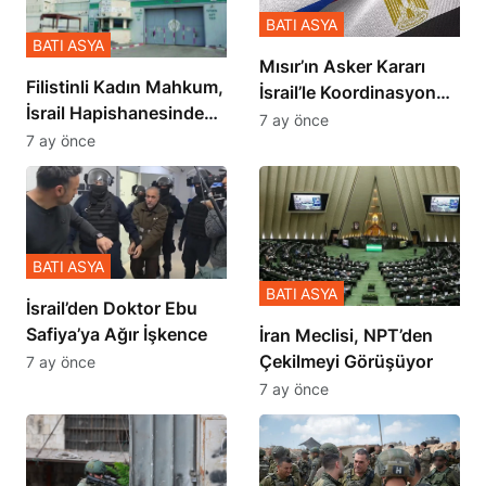
BATI ASYA
BATI ASYA
Mısır’ın Asker Kararı
Filistinli Kadın Mahkum,
İsrail’le Koordinasyon
İsrail Hapishanesindeki
İçinde Gerçekleşmiş
7 ay önce
Zulmü Anlattı
7 ay önce
BATI ASYA
BATI ASYA
İsrail’den Doktor Ebu
Safiya’ya Ağır İşkence
İran Meclisi, NPT’den
Çekilmeyi Görüşüyor
7 ay önce
7 ay önce