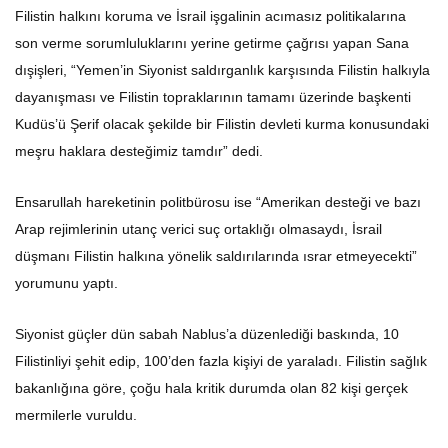
Filistin halkını koruma ve İsrail işgalinin acımasız politikalarına
son verme sorumluluklarını yerine getirme çağrısı yapan Sana
dışişleri, “Yemen’in Siyonist saldırganlık karşısında Filistin halkıyla
dayanışması ve Filistin topraklarının tamamı üzerinde başkenti
Kudüs’ü Şerif olacak şekilde bir Filistin devleti kurma konusundaki
meşru haklara desteğimiz tamdır” dedi.
Ensarullah hareketinin politbürosu ise “Amerikan desteği ve bazı
Arap rejimlerinin utanç verici suç ortaklığı olmasaydı, İsrail
düşmanı Filistin halkına yönelik saldırılarında ısrar etmeyecekti”
yorumunu yaptı.
Siyonist güçler dün sabah Nablus’a düzenlediği baskında, 10
Filistinliyi şehit edip, 100’den fazla kişiyi de yaraladı. Filistin sağlık
bakanlığına göre, çoğu hala kritik durumda olan 82 kişi gerçek
mermilerle vuruldu.