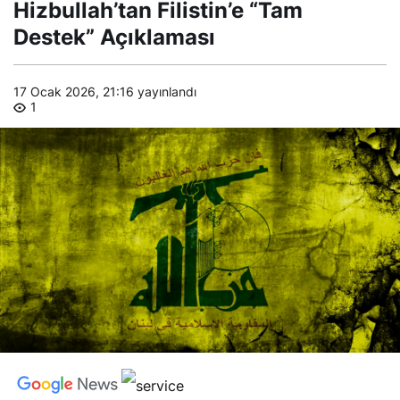
Hizbullah’tan Filistin’e “Tam
Açıklaması
Destek” Açıklaması
17 Ocak 2026, 21:16
yayınlandı
1