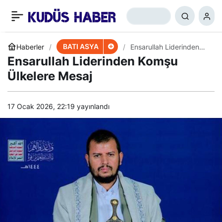
Iraklı Asker: IŞİD’i, ABD
+
-
0
Paylaş
Desteğiyle Baasçılar
BATI ASYA
Haberler
Ensarullah Liderinden
Komşu Ülkelere Mesaj
Ensarullah Liderinden Komşu
Yönetiyor
Ülkelere Mesaj
17 Ocak 2026, 22:19
yayınlandı