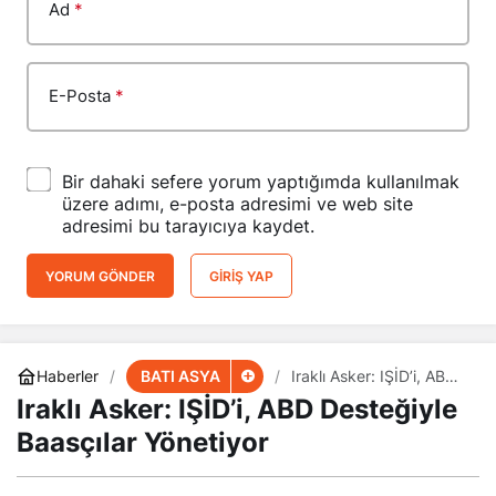
Ad
*
E-Posta
*
Bir dahaki sefere yorum yaptığımda kullanılmak
üzere adımı, e-posta adresimi ve web site
adresimi bu tarayıcıya kaydet.
YORUM GÖNDER
GIRIŞ YAP
BATI ASYA
Haberler
Iraklı Asker: IŞİD’i, ABD
Desteğiyle Baasçılar
Iraklı Asker: IŞİD’i, ABD Desteğiyle
Yönetiyor
Baasçılar Yönetiyor