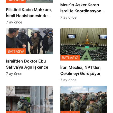
Mısır’ın Asker Kararı
Filistinli Kadın Mahkum,
İsrail’le Koordinasyon
İsrail Hapishanesindeki
İçinde Gerçekleşmiş
7 ay önce
Zulmü Anlattı
7 ay önce
BATI ASYA
BATI ASYA
İsrail’den Doktor Ebu
Safiya’ya Ağır İşkence
İran Meclisi, NPT’den
Çekilmeyi Görüşüyor
7 ay önce
7 ay önce