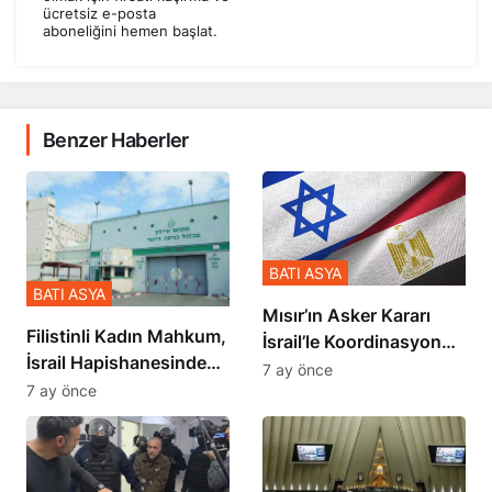
ücretsiz e-posta
aboneliğini hemen başlat.
Benzer Haberler
BATI ASYA
BATI ASYA
Mısır’ın Asker Kararı
Filistinli Kadın Mahkum,
İsrail’le Koordinasyon
İsrail Hapishanesindeki
İçinde Gerçekleşmiş
7 ay önce
Zulmü Anlattı
7 ay önce