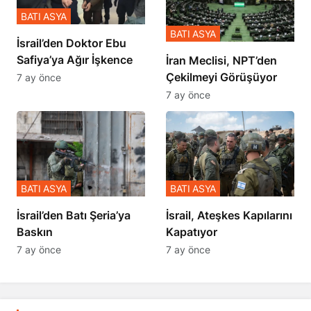
BATI ASYA
BATI ASYA
İsrail’den Doktor Ebu
Safiya’ya Ağır İşkence
İran Meclisi, NPT’den
Çekilmeyi Görüşüyor
7 ay önce
7 ay önce
BATI ASYA
BATI ASYA
​​​​​​​İsrail’den Batı Şeria’ya
İsrail, Ateşkes Kapılarını
Baskın
Kapatıyor
7 ay önce
7 ay önce