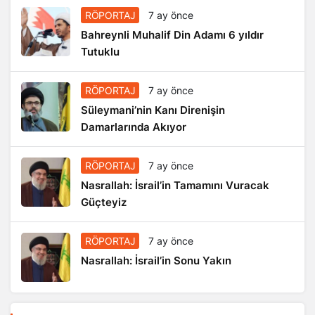
RÖPORTAJ
7 ay önce
Bahreynli Muhalif Din Adamı 6 yıldır
Tutuklu
RÖPORTAJ
7 ay önce
Süleymani’nin Kanı Direnişin
Damarlarında Akıyor
RÖPORTAJ
7 ay önce
Nasrallah: İsrail’in Tamamını Vuracak
Güçteyiz
RÖPORTAJ
7 ay önce
Nasrallah: İsrail’in Sonu Yakın