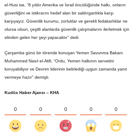
el-Husi ise, “8 yıldır Amerika ve İsrail öncülüğünde halkı, onların
güvenliğini ve istikrarını hedef alan bir saldırganlıkla karşı
karşıyayız. Güvenlik kurumu, zorluklar ve gerekli fedakarlıklar ne
olursa olsun, çeşitli alanlarda güvenlik çalışmalarını ilerletmek için
elinden gelen her şeyi yapacaktır” dedi.
Çarşamba günü bir törende konuşan Yemen Savunma Bakanı
Muhammed Nasıl el-Atifi, “Ordu, Yemen halkının servetini
koruyabiliyor ve Devrim liderinin belirlediği uygun zamanda yanıt
vermeye hazır” demişti.
Kudüs Haber Ajansı – KHA
0
0
0
0
0