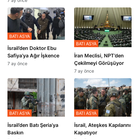
BATI ASYA
BATI ASYA
İsrail’den Doktor Ebu
Safiya’ya Ağır İşkence
İran Meclisi, NPT’den
Çekilmeyi Görüşüyor
7 ay önce
7 ay önce
BATI ASYA
BATI ASYA
​​​​​​​İsrail’den Batı Şeria’ya
İsrail, Ateşkes Kapılarını
Baskın
Kapatıyor
7 ay önce
7 ay önce