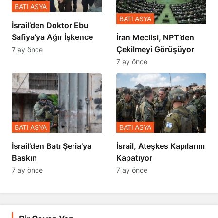
BATI ASYA
BATI ASYA
İsrail’den Doktor Ebu
Safiya’ya Ağır İşkence
İran Meclisi, NPT’den
Çekilmeyi Görüşüyor
7 ay önce
7 ay önce
BATI ASYA
BATI ASYA
​​​​​​​İsrail’den Batı Şeria’ya
İsrail, Ateşkes Kapılarını
Baskın
Kapatıyor
7 ay önce
7 ay önce