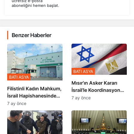
ücretsiz e-posta
aboneliğini hemen başlat.
Benzer Haberler
BATI ASYA
BATI ASYA
Mısır’ın Asker Kararı
Filistinli Kadın Mahkum,
İsrail’le Koordinasyon
İsrail Hapishanesindeki
İçinde Gerçekleşmiş
7 ay önce
Zulmü Anlattı
7 ay önce