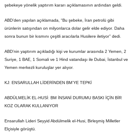
şebekeye yönelik yaptırım kararı açıklamasının ardından geldi.
ABD’den yapılan açıklamada, “Bu şebeke, İran petrolü gibi
ürünlerin satışından on milyonlarca dolar gelir elde ediyor. Daha
sonra bunun bir kısmını çeşitli aracılarla Husilere iletiyor” dedi.
ABD’nin yaptırım açıkladığı kişi ve kurumlar arasında 2 Yemen, 2
Suriye, 1 BAE, 1 Somali ve 1 Hind vatandaşı ile Dubai, İstanbul ve
Yemen merkezli kuruluşlar yer alıyor.
KJ: ENSARULLAH LİDERİNDEN BM’YE TEPKİ
ABDÜLMELİK EL-HUSİ: BM İNSANİ DURUMU BASKI İÇİN BİR
KOZ OLARAK KULLANIYOR
Ensarullah Lideri Seyyid Abdülmelik el-Husi, Birleşmiş Milletler
Elçisiyle görüştü.