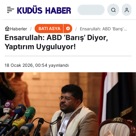
ABD Ve IŞİD İlişkisine
+
-
0
Paylaş
Dair Yeni Görüntüler
BATI ASYA
Haberler
Ensarullah: ABD ‘Barış’
Diyor, Yaptırım
Ensarullah: ABD ‘Barış’ Diyor,
Uyguluyor!
Yaptırım Uyguluyor!
18 Ocak 2026, 00:54
yayınlandı