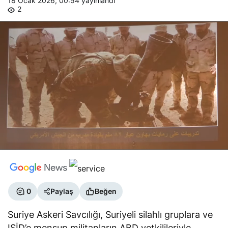
2
0
Paylaş
Beğen
Suriye Askeri Savcılığı, Suriyeli silahlı gruplara ve
IŞİD’e mensup militanların ABD yetkilileriyle