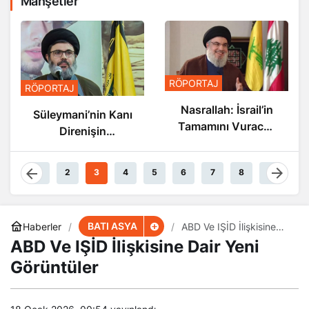
Manşetler
RÖPORTAJ
RÖPORTAJ
Nasrallah: İsrail’in
Nasrallah: İsrail’in
Sonu Yakın
Tamamını Vuracak
Güçteyiz
1
2
3
4
5
6
7
8
9
BATI ASYA
Haberler
ABD Ve IŞİD İlişkisine
Dair Yeni Görüntüler
ABD Ve IŞİD İlişkisine Dair Yeni
Görüntüler
18 Ocak 2026, 00:54
yayınlandı