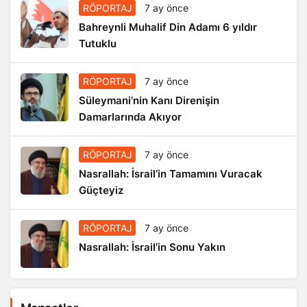
RÖPORTAJ
7 ay önce
Bahreynli Muhalif Din Adamı 6 yıldır
Tutuklu
RÖPORTAJ
7 ay önce
Süleymani’nin Kanı Direnişin
Damarlarında Akıyor
RÖPORTAJ
7 ay önce
Nasrallah: İsrail’in Tamamını Vuracak
Güçteyiz
RÖPORTAJ
7 ay önce
Nasrallah: İsrail’in Sonu Yakın