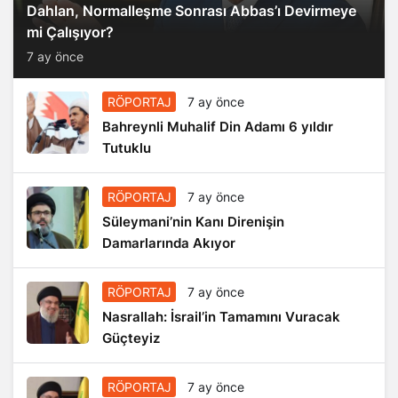
Dahlan, Normalleşme Sonrası Abbas’ı Devirmeye
mi Çalışıyor?
7 ay önce
RÖPORTAJ
7 ay önce
Bahreynli Muhalif Din Adamı 6 yıldır
Tutuklu
RÖPORTAJ
7 ay önce
Süleymani’nin Kanı Direnişin
Damarlarında Akıyor
RÖPORTAJ
7 ay önce
Nasrallah: İsrail’in Tamamını Vuracak
Güçteyiz
RÖPORTAJ
7 ay önce