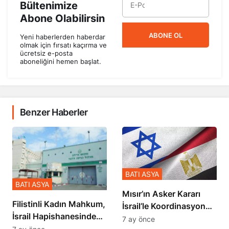
Bültenimize
Abone Olabilirsin
ABONE OL
Yeni haberlerden haberdar
olmak için fırsatı kaçırma ve
ücretsiz e-posta
aboneliğini hemen başlat.
Benzer Haberler
BATI ASYA
BATI ASYA
Mısır’ın Asker Kararı
Filistinli Kadın Mahkum,
İsrail’le Koordinasyon
İsrail Hapishanesindeki
İçinde Gerçekleşmiş
7 ay önce
Zulmü Anlattı
7 ay önce