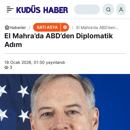
Lübnan’da Hükümet
+
-
0
Paylaş
Kurulamıyor, Sınır
BATI ASYA
Haberler
El Mahra’da ABD’den
Diplomatik Adım
El Mahra’da ABD’den Diplomatik
Müzakereleri İlerlemiyor,
Adım
Neden?
18 Ocak 2026, 01:30
yayınlandı
3