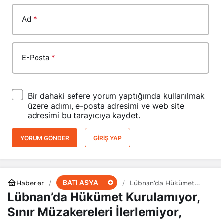
Ad
*
E-Posta
*
Bir dahaki sefere yorum yaptığımda kullanılmak
üzere adımı, e-posta adresimi ve web site
adresimi bu tarayıcıya kaydet.
YORUM GÖNDER
GIRIŞ YAP
BATI ASYA
Haberler
Lübnan’da Hükümet
Kurulamıyor, Sınır
Lübnan’da Hükümet Kurulamıyor,
Müzakereleri İlerlemiyor,
Neden?
Sınır Müzakereleri İlerlemiyor,