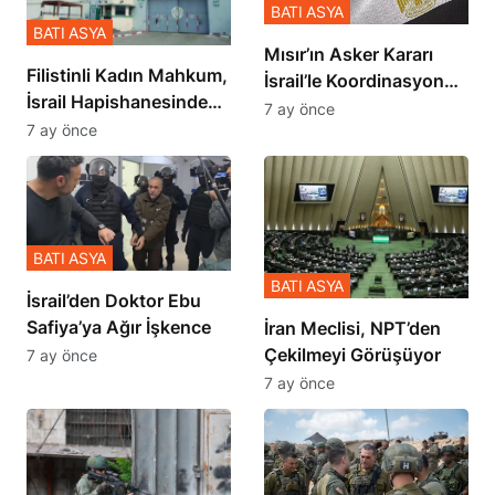
BATI ASYA
BATI ASYA
Mısır’ın Asker Kararı
Filistinli Kadın Mahkum,
İsrail’le Koordinasyon
İsrail Hapishanesindeki
İçinde Gerçekleşmiş
7 ay önce
Zulmü Anlattı
7 ay önce
BATI ASYA
BATI ASYA
İsrail’den Doktor Ebu
Safiya’ya Ağır İşkence
İran Meclisi, NPT’den
Çekilmeyi Görüşüyor
7 ay önce
7 ay önce