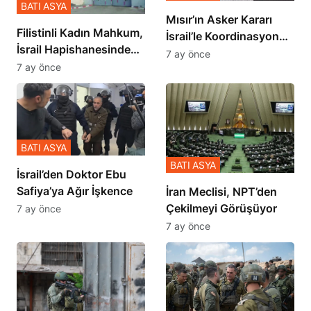
BATI ASYA
Mısır’ın Asker Kararı
Filistinli Kadın Mahkum,
İsrail’le Koordinasyon
İsrail Hapishanesindeki
İçinde Gerçekleşmiş
7 ay önce
Zulmü Anlattı
7 ay önce
BATI ASYA
BATI ASYA
İsrail’den Doktor Ebu
Safiya’ya Ağır İşkence
İran Meclisi, NPT’den
Çekilmeyi Görüşüyor
7 ay önce
7 ay önce