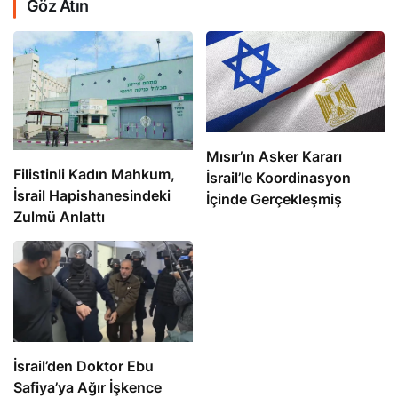
Göz Atın
Mısır’ın Asker Kararı
Filistinli Kadın Mahkum,
İsrail’le Koordinasyon
İsrail Hapishanesindeki
İçinde Gerçekleşmiş
Zulmü Anlattı
İsrail’den Doktor Ebu
Safiya’ya Ağır İşkence