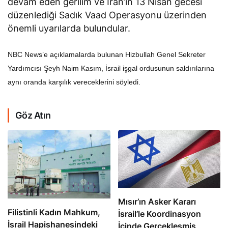
devam eden gerilim ve İran’ın 13 Nisan gecesi
düzenlediği Sadık Vaad Operasyonu üzerinden
önemli uyarılarda bulundular.
NBC News’e açıklamalarda bulunan Hizbullah Genel Sekreter
Yardımcısı Şeyh Naim Kasım, İsrail işgal ordusunun saldırılarına
aynı oranda karşılık vereceklerini söyledi.
Göz Atın
Mısır’ın Asker Kararı
Filistinli Kadın Mahkum,
İsrail’le Koordinasyon
İsrail Hapishanesindeki
İçinde Gerçekleşmiş