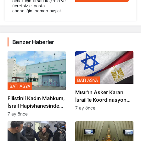
olmak için fırsatı kaçırma ve
ücretsiz e-posta
aboneliğini hemen başlat.
Benzer Haberler
BATI ASYA
BATI ASYA
Mısır’ın Asker Kararı
Filistinli Kadın Mahkum,
İsrail’le Koordinasyon
İsrail Hapishanesindeki
İçinde Gerçekleşmiş
7 ay önce
Zulmü Anlattı
7 ay önce