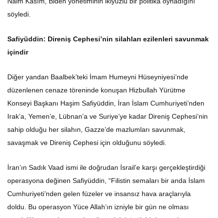
Naim Kasım, Biden yönetiminin ikiyüzlü bir politika oynadığını
söyledi.
Safiyüddin: Direniş Cephesi’nin silahları ezilenleri savunmak
içindir
Diğer yandan Baalbek’teki İmam Humeyni Hüseyniyesi’nde
düzenlenen cenaze töreninde konuşan Hizbullah Yürütme
Konseyi Başkanı Haşim Safiyüddin, İran İslam Cumhuriyeti’nden
Irak’a, Yemen’e, Lübnan’a ve Suriye’ye kadar Direniş Cephesi’nin
sahip olduğu her silahın, Gazze’de mazlumları savunmak,
savaşmak ve Direniş Cephesi için olduğunu söyledi.
İran’ın Sadık Vaad ismi ile doğrudan İsrail’e karşı gerçekleştirdiği
operasyona değinen Safiyüddin, “Filistin semaları bir anda İslam
Cumhuriyeti’nden gelen füzeler ve insansız hava araçlarıyla
doldu. Bu operasyon Yüce Allah’ın izniyle bir gün ne olması