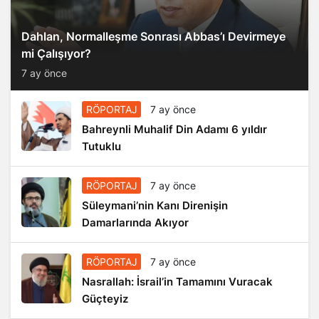
Dahlan, Normalleşme Sonrası Abbas’ı Devirmeye
mi Çalışıyor?
7 ay önce
RÖPORTAJ
7 ay önce
Bahreynli Muhalif Din Adamı 6 yıldır
Tutuklu
RÖPORTAJ
7 ay önce
Süleymani’nin Kanı Direnişin
Damarlarında Akıyor
RÖPORTAJ
7 ay önce
Nasrallah: İsrail’in Tamamını Vuracak
Güçteyiz