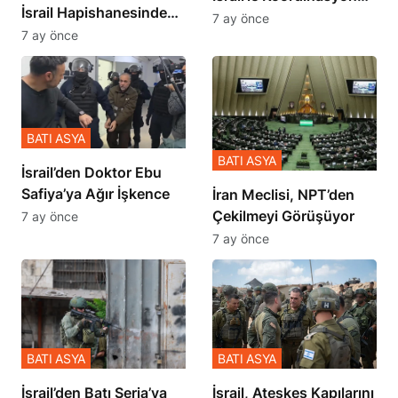
İsrail Hapishanesindeki
İçinde Gerçekleşmiş
7 ay önce
Zulmü Anlattı
7 ay önce
BATI ASYA
BATI ASYA
İsrail’den Doktor Ebu
Safiya’ya Ağır İşkence
İran Meclisi, NPT’den
Çekilmeyi Görüşüyor
7 ay önce
7 ay önce
BATI ASYA
BATI ASYA
​​​​​​​İsrail’den Batı Şeria’ya
İsrail, Ateşkes Kapılarını