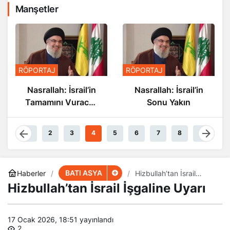
Manşetler
RÖPORTAJ
RÖPORTAJ
Nasrallah: İsrail’in
Nasrallah: İsrail’in
Tamamını Vuracak
Sonu Yakın
Güçteyiz
1
2
3
4
5
6
7
8
9
BATI ASYA
Haberler
Hizbullah’tan İsrail
İşgaline Uyarı
Hizbullah’tan İsrail İşgaline Uyarı
17 Ocak 2026, 18:51
yayınlandı
2