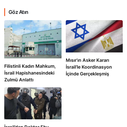
Göz Atın
Mısır’ın Asker Kararı
Filistinli Kadın Mahkum,
İsrail’le Koordinasyon
İsrail Hapishanesindeki
İçinde Gerçekleşmiş
Zulmü Anlattı
İsrail’den Doktor Ebu