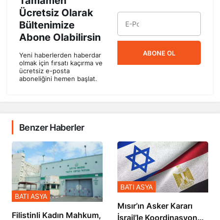
Tamamen
Ücretsiz Olarak
Bültenimize
Abone Olabilirsin
ABONE OL
Yeni haberlerden haberdar
olmak için fırsatı kaçırma ve
ücretsiz e-posta
aboneliğini hemen başlat.
Benzer Haberler
BATI ASYA
BATI ASYA
Mısır’ın Asker Kararı
Filistinli Kadın Mahkum,
İsrail’le Koordinasyon