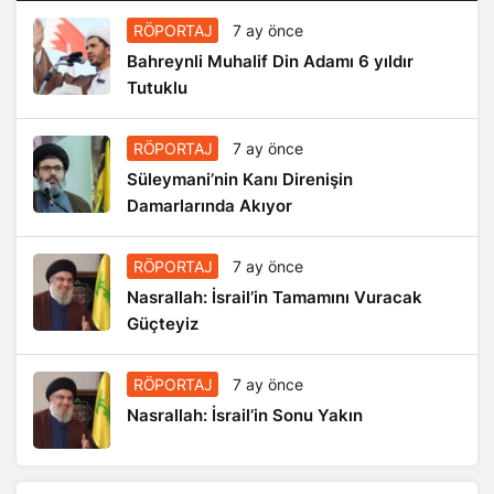
RÖPORTAJ
7 ay önce
Bahreynli Muhalif Din Adamı 6 yıldır
Tutuklu
RÖPORTAJ
7 ay önce
Süleymani’nin Kanı Direnişin
Damarlarında Akıyor
RÖPORTAJ
7 ay önce
Nasrallah: İsrail’in Tamamını Vuracak
Güçteyiz
RÖPORTAJ
7 ay önce
Nasrallah: İsrail’in Sonu Yakın