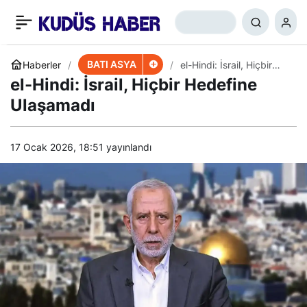
Hizbullah’tan İsrail
+
-
0
Paylaş
İşgaline Uyarı
BATI ASYA
Haberler
el-Hindi: İsrail, Hiçbir
Hedefine Ulaşamadı
el-Hindi: İsrail, Hiçbir Hedefine
Ulaşamadı
17 Ocak 2026, 18:51
yayınlandı