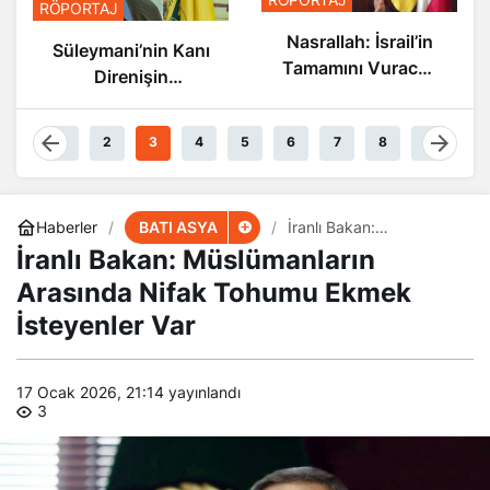
RÖPORTAJ
Nasrallah: İsrail’in
Süleymani’nin Kanı
Tamamını Vuracak
Direnişin
Güçteyiz
Damarlarında
Akıyor
1
2
3
4
5
6
7
8
9
BATI ASYA
Haberler
İranlı Bakan:
Müslümanların Arasında
İranlı Bakan: Müslümanların
Nifak Tohumu Ekmek
İsteyenler Var
Arasında Nifak Tohumu Ekmek
İsteyenler Var
17 Ocak 2026, 21:14
yayınlandı
3