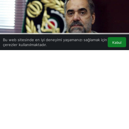
Bu web sitesinde en iyi deneyimi yaşamanızı sağlamak için
Kabul
çerezler kullanılmaktadır.
Akış
Eczaneler
Trafik
Anasayfa
0
Paylaş
Beğen
İran Savunma Bakanı Muhammed Rıza Aştiyani,
Iraklı mevkidaşı Sabit Muhammed Said Rıza
Abbasi ile Tahran’da yaptığı görüşmede, bölge