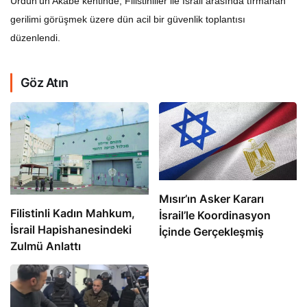
Ürdün’ün Akabe kentinde, Filistinliler ile İsrail arasında tırmanan
gerilimi görüşmek üzere dün acil bir güvenlik toplantısı
düzenlendi.
Göz Atın
Mısır’ın Asker Kararı
Filistinli Kadın Mahkum,
İsrail’le Koordinasyon
İsrail Hapishanesindeki
İçinde Gerçekleşmiş
Zulmü Anlattı