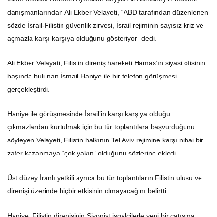
danışmanlarından Ali Ekber Velayeti, “ABD tarafından düzenlenen
sözde İsrail-Filistin güvenlik zirvesi, İsrail rejiminin sayısız kriz ve
açmazla karşı karşıya olduğunu gösteriyor” dedi.
Ali Ekber Velayati, Filistin direniş hareketi Hamas’ın siyasi ofisinin
başında bulunan İsmail Haniye ile bir telefon görüşmesi
gerçekleştirdi.
Haniye ile görüşmesinde İsrail’in karşı karşıya olduğu
çıkmazlardan kurtulmak için bu tür toplantılara başvurduğunu
söyleyen Velayeti, Filistin halkının Tel Aviv rejimine karşı nihai bir
zafer kazanmaya “çok yakın” olduğunu sözlerine ekledi.
Üst düzey İranlı yetkili ayrıca bu tür toplantıların Filistin ulusu ve
direnişi üzerinde hiçbir etkisinin olmayacağını belirtti.
Haniye, Filistin direnişinin Siyonist işgalcilerle yeni bir çatışma