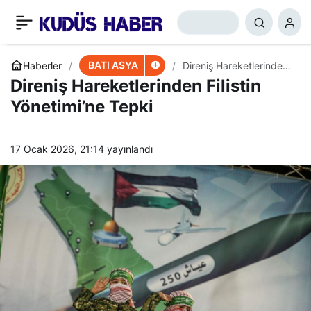
İranlı Bakan:
+
-
0
Paylaş
Müslümanların Arasında
BATI ASYA
Haberler
Direniş Hareketlerinden
Filistin Yönetimi’ne Tepki
Direniş Hareketlerinden Filistin
Nifak Tohumu Ekmek
Yönetimi’ne Tepki
İsteyenler Var
17 Ocak 2026, 21:14
yayınlandı