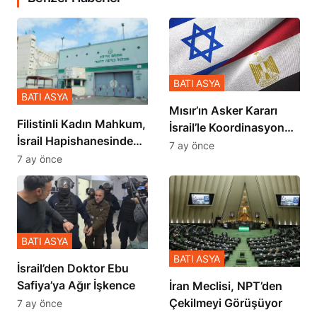
BATI ASYA
BATI ASYA
Mısır’ın Asker Kararı
Filistinli Kadın Mahkum,
İsrail’le Koordinasyon
İsrail Hapishanesindeki
İçinde Gerçekleşmiş
7 ay önce
Zulmü Anlattı
7 ay önce
BATI ASYA
BATI ASYA
İsrail’den Doktor Ebu
Safiya’ya Ağır İşkence
İran Meclisi, NPT’den
Çekilmeyi Görüşüyor
7 ay önce