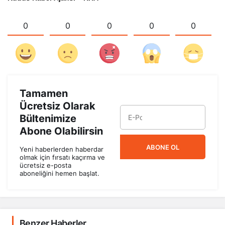
0
0
0
0
0
Tamamen
Ücretsiz Olarak
Bültenimize
Abone Olabilirsin
ABONE OL
Yeni haberlerden haberdar
olmak için fırsatı kaçırma ve
ücretsiz e-posta
aboneliğini hemen başlat.
Benzer Haberler