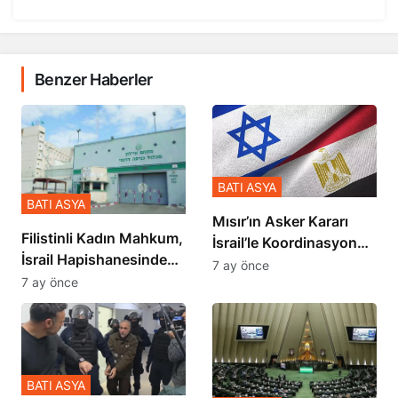
Benzer Haberler
BATI ASYA
BATI ASYA
Mısır’ın Asker Kararı
Filistinli Kadın Mahkum,
İsrail’le Koordinasyon
İsrail Hapishanesindeki
İçinde Gerçekleşmiş
7 ay önce
Zulmü Anlattı
7 ay önce
BATI ASYA