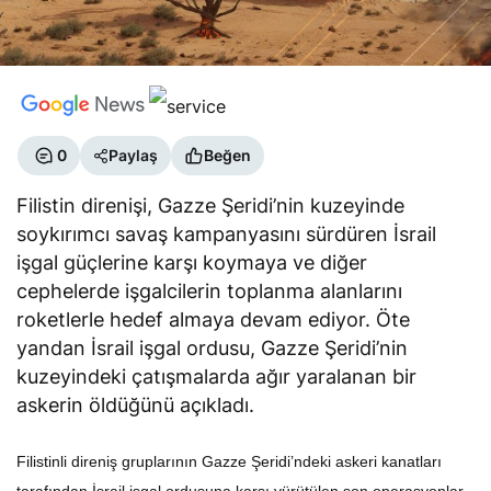
0
Paylaş
Beğen
Filistin direnişi, Gazze Şeridi’nin kuzeyinde
soykırımcı savaş kampanyasını sürdüren İsrail
işgal güçlerine karşı koymaya ve diğer
cephelerde işgalcilerin toplanma alanlarını
roketlerle hedef almaya devam ediyor. Öte
yandan İsrail işgal ordusu, Gazze Şeridi’nin
kuzeyindeki çatışmalarda ağır yaralanan bir
askerin öldüğünü açıkladı.
Filistinli direniş gruplarının Gazze Şeridi’ndeki askeri kanatları
tarafından İsrail işgal ordusuna karşı yürütülen son operasyonlar