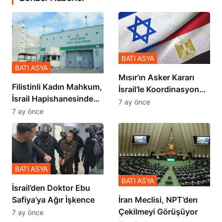
BATI ASYA
BATI ASYA
Mısır’ın Asker Kararı
Filistinli Kadın Mahkum,
İsrail’le Koordinasyon
İsrail Hapishanesindeki
İçinde Gerçekleşmiş
7 ay önce
Zulmü Anlattı
7 ay önce
BATI ASYA
BATI ASYA
İsrail’den Doktor Ebu
Safiya’ya Ağır İşkence
İran Meclisi, NPT’den
Çekilmeyi Görüşüyor
7 ay önce