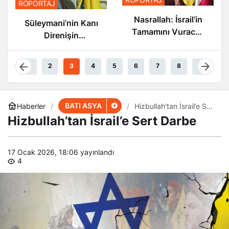
RÖPORTAJ
Nasrallah: İsrail’in
Süleymani’nin Kanı
Tamamını Vuracak
Direnişin
Güçteyiz
Damarlarında
Akıyor
1
2
3
4
5
6
7
8
9
BATI ASYA
Haberler
​​​​​​​Hizbullah’tan İsrail’e Sert
Darbe
​​​​​​​Hizbullah’tan İsrail’e Sert Darbe
17 Ocak 2026, 18:06
yayınlandı
4