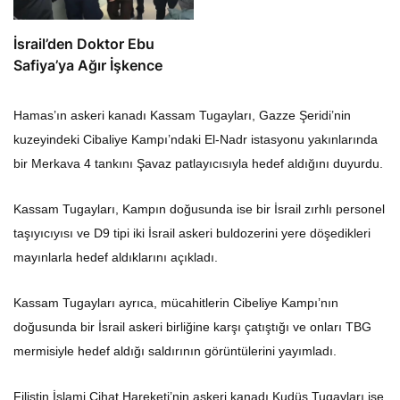
İsrail’den Doktor Ebu
Safiya’ya Ağır İşkence
Hamas’ın askeri kanadı Kassam Tugayları, Gazze Şeridi’nin
kuzeyindeki Cibaliye Kampı’ndaki El-Nadr istasyonu yakınlarında
bir Merkava 4 tankını Şavaz patlayıcısıyla hedef aldığını duyurdu.
Kassam Tugayları, Kampın doğusunda ise bir İsrail zırhlı personel
taşıyıcıyısı ve D9 tipi iki İsrail askeri buldozerini yere döşedikleri
mayınlarla hedef aldıklarını açıkladı.
Kassam Tugayları ayrıca, mücahitlerin Cibeliye Kampı’nın
doğusunda bir İsrail askeri birliğine karşı çatıştığı ve onları TBG
mermisiyle hedef aldığı saldırının görüntülerini yayımladı.
Filistin İslami Cihat Hareketi’nin askeri kanadı Kudüs Tugayları ise