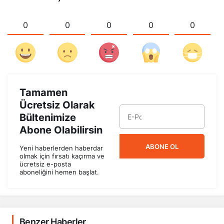
0
0
0
0
0
Tamamen
Ücretsiz Olarak
Bültenimize
Abone Olabilirsin
ABONE OL
Yeni haberlerden haberdar
olmak için fırsatı kaçırma ve
ücretsiz e-posta
aboneliğini hemen başlat.
Benzer Haberler