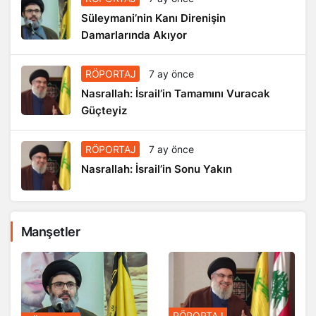
Süleymani’nin Kanı Direnişin
Damarlarında Akıyor
RÖPORTAJ
7 ay önce
Nasrallah: İsrail’in Tamamını Vuracak
Güçteyiz
RÖPORTAJ
7 ay önce
Nasrallah: İsrail’in Sonu Yakın
Manşetler
RÖPORTAJ