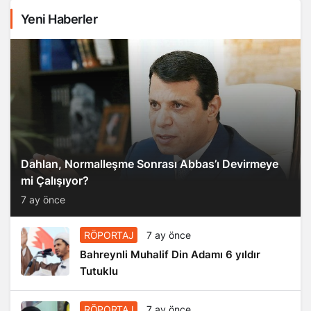
Yeni Haberler
Dahlan, Normalleşme Sonrası Abbas’ı Devirmeye
mi Çalışıyor?
7 ay önce
RÖPORTAJ
7 ay önce
Bahreynli Muhalif Din Adamı 6 yıldır
Tutuklu
RÖPORTAJ
7 ay önce