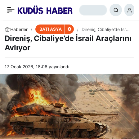
​​​​​​​Hizbullah’tan İsrail’e Sert
+
-
0
Paylaş
Darbe
BATI ASYA
Haberler
Direniş, Cibaliye’de İsrail
Araçlarını Avlıyor
Direniş, Cibaliye’de İsrail Araçlarını
Avlıyor
17 Ocak 2026, 18:06
yayınlandı