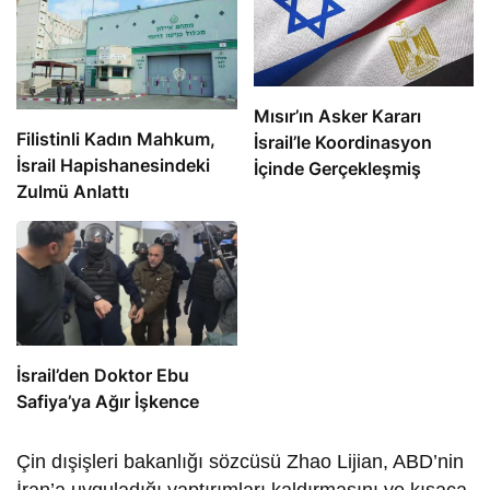
Mısır’ın Asker Kararı
Filistinli Kadın Mahkum,
İsrail’le Koordinasyon
İsrail Hapishanesindeki
İçinde Gerçekleşmiş
Zulmü Anlattı
İsrail’den Doktor Ebu
Safiya’ya Ağır İşkence
Çin dışişleri bakanlığı sözcüsü Zhao Lijian, ABD’nin
İran’a uyguladığı yaptırımları kaldırmasını ve kısaca