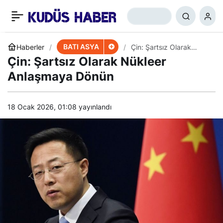
Lübnan-Gazze
+
-
0
Paylaş
Sınırındaki Hareketlilik
BATI ASYA
Haberler
Çin: Şartsız Olarak
Nükleer Anlaşmaya
Çin: Şartsız Olarak Nükleer
Dönün
Neyin İşareti?
Anlaşmaya Dönün
18 Ocak 2026, 01:08
yayınlandı