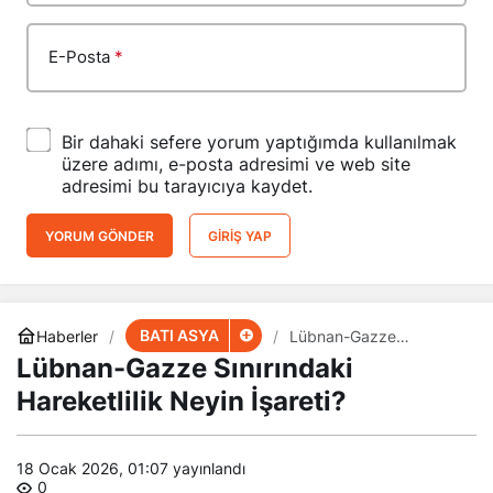
E-Posta
*
Bir dahaki sefere yorum yaptığımda kullanılmak
üzere adımı, e-posta adresimi ve web site
adresimi bu tarayıcıya kaydet.
YORUM GÖNDER
GIRIŞ YAP
BATI ASYA
Haberler
Lübnan-Gazze
Sınırındaki Hareketlilik
Lübnan-Gazze Sınırındaki
Neyin İşareti?
Hareketlilik Neyin İşareti?
18 Ocak 2026, 01:07
yayınlandı
0