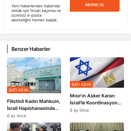
ABONE OL
Yeni haberlerden haberdar
olmak için fırsatı kaçırma ve
ücretsiz e-posta
aboneliğini hemen başlat.
Benzer Haberler
BATI ASYA
BATI ASYA
Mısır’ın Asker Kararı
Filistinli Kadın Mahkum,
İsrail’le Koordinasyon
İsrail Hapishanesindeki
İçinde Gerçekleşmiş
6 ay önce
Zulmü Anlattı
6 ay önce