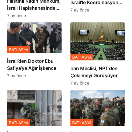
Filistinli Kadın Mahkum,
İsrail’le Koordinasyon
İsrail Hapishanesindeki
İçinde Gerçekleşmiş
7 ay önce
Zulmü Anlattı
7 ay önce
BATI ASYA
BATI ASYA
İsrail’den Doktor Ebu
Safiya’ya Ağır İşkence
İran Meclisi, NPT’den
Çekilmeyi Görüşüyor
7 ay önce
7 ay önce
BATI ASYA
BATI ASYA