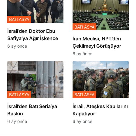
BATI ASYA
BATI ASYA
İsrail’den Doktor Ebu
Safiya’ya Ağır İşkence
İran Meclisi, NPT’den
Çekilmeyi Görüşüyor
6 ay önce
6 ay önce
BATI ASYA
BATI ASYA
​​​​​​​İsrail’den Batı Şeria’ya
İsrail, Ateşkes Kapılarını
Baskın
Kapatıyor
6 ay önce
6 ay önce