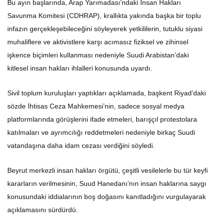
Savunma Komitesi (CDHRAP), krallıkta yakında başka bir toplu
infazın gerçekleşebileceğini söyleyerek yetkililerin, tutuklu siyasi
muhaliflere ve aktivistlere karşı acımasız fiziksel ve zihinsel
işkence biçimleri kullanması nedeniyle Suudi Arabistan’daki
kitlesel insan hakları ihlalleri konusunda uyardı.
Sivil toplum kuruluşları yaptıkları açıklamada, başkent Riyad’daki
sözde İhtisas Ceza Mahkemesi’nin, sadece sosyal medya
platformlarında görüşlerini ifade etmeleri, barışçıl protestolara
katılmaları ve ayrımcılığı reddetmeleri nedeniyle birkaç Suudi
vatandaşına daha idam cezası verdiğini söyledi.
Beyrut merkezli insan hakları örgütü, çeşitli vesilelerle bu tür keyfi
kararların verilmesinin, Suud Hanedanı’nın insan haklarına saygı
konusundaki iddialarının boş doğasını kanıtladığını vurgulayarak
açıklamasını sürdürdü.