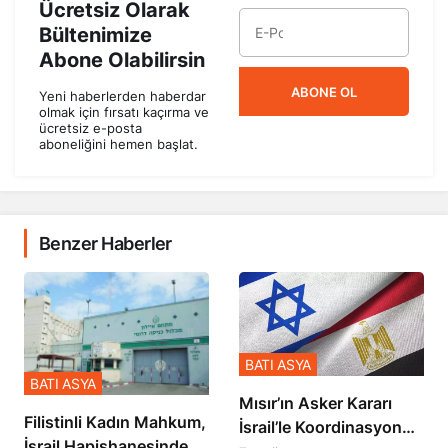
Ücretsiz Olarak
Bültenimize
Abone Olabilirsin
ABONE OL
Yeni haberlerden haberdar
olmak için fırsatı kaçırma ve
ücretsiz e-posta
aboneliğini hemen başlat.
Benzer Haberler
BATI ASYA
BATI ASYA
Mısır’ın Asker Kararı
Filistinli Kadın Mahkum,
İsrail’le Koordinasyon
İsrail Hapishanesindeki