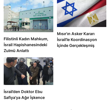
Mısır’ın Asker Kararı
Filistinli Kadın Mahkum,
İsrail’le Koordinasyon
İsrail Hapishanesindeki
İçinde Gerçekleşmiş
Zulmü Anlattı
İsrail’den Doktor Ebu
Safiya’ya Ağır İşkence
Bu ayın başlarında, Arap Yarımadası’ndaki İnsan Hakları