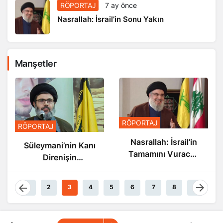
RÖPORTAJ
7 ay önce
Nasrallah: İsrail’in Sonu Yakın
Manşetler
RÖPORTAJ
RÖPORTAJ
Nasrallah: İsrail’in
Süleymani’nin Kanı
Tamamını Vuracak
Direnişin
Güçteyiz
Damarlarında
Akıyor
1
2
3
4
5
6
7
8
9
BATI ASYA
Haberler
Suud’da 15 Kişiye İdam