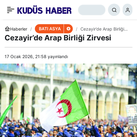
Suud’da 15 Kişiye İdam
+
-
0
Paylaş
Cezası
BATI ASYA
Haberler
Cezayir’de Arap Birliği
Zirvesi
Cezayir’de Arap Birliği Zirvesi
17 Ocak 2026, 21:58
yayınlandı