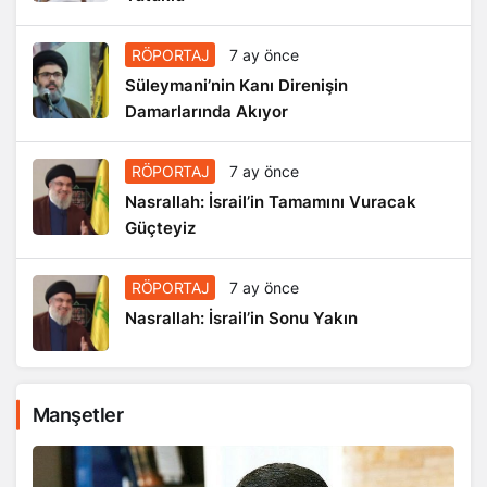
RÖPORTAJ
7 ay önce
Süleymani’nin Kanı Direnişin
Damarlarında Akıyor
RÖPORTAJ
7 ay önce
Nasrallah: İsrail’in Tamamını Vuracak
Güçteyiz
RÖPORTAJ
7 ay önce
Nasrallah: İsrail’in Sonu Yakın
Manşetler