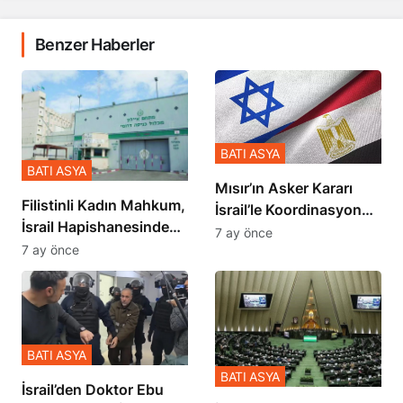
Benzer Haberler
BATI ASYA
BATI ASYA
Mısır’ın Asker Kararı
Filistinli Kadın Mahkum,
İsrail’le Koordinasyon
İsrail Hapishanesindeki
İçinde Gerçekleşmiş
7 ay önce
Zulmü Anlattı
7 ay önce
BATI ASYA
BATI ASYA
İsrail’den Doktor Ebu