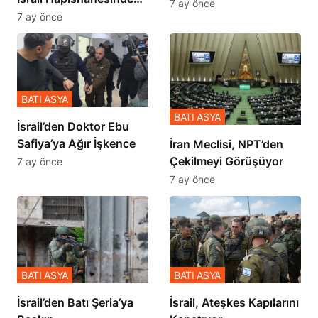
İçinde Gerçekleşmiş
7 ay önce
Zulmü Anlattı
7 ay önce
BATI ASYA
BATI ASYA
İsrail’den Doktor Ebu
Safiya’ya Ağır İşkence
İran Meclisi, NPT’den
Çekilmeyi Görüşüyor
7 ay önce
7 ay önce
BATI ASYA
BATI ASYA
​​​​​​​İsrail’den Batı Şeria’ya
İsrail, Ateşkes Kapılarını