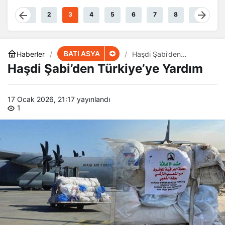
1
2
3
4
5
6
7
8
9
BATI ASYA
Haberler
Haşdi Şabi’den
Türkiye’ye Yardım
Haşdi Şabi’den Türkiye’ye Yardım
17 Ocak 2026, 21:17
yayınlandı
1