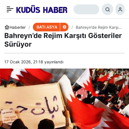
Haşdi Şabi’den
+
-
0
Paylaş
Türkiye’ye Yardım
BATI ASYA
Haberler
Bahreyn’de Rejim Karşıtı
Gösteriler Sürüyor
Bahreyn’de Rejim Karşıtı Gösteriler
Sürüyor
17 Ocak 2026, 21:18
yayınlandı