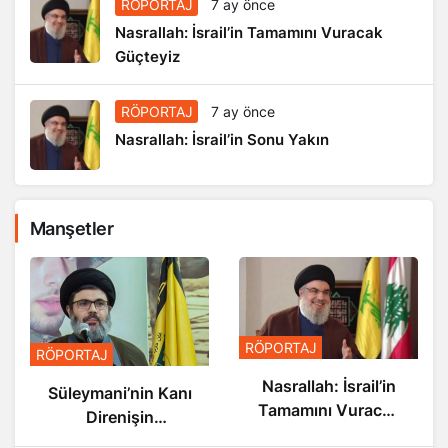
RÖPORTAJ
7 ay önce
Nasrallah: İsrail’in Tamamını Vuracak
Güçteyiz
RÖPORTAJ
7 ay önce
Nasrallah: İsrail’in Sonu Yakın
Manşetler
RÖPORTAJ
RÖPORTAJ
Nasrallah: İsrail’in
Nasrallah: İsrail’in
ı
Tamamını Vuracak
Sonu Yakın
Güçteyiz