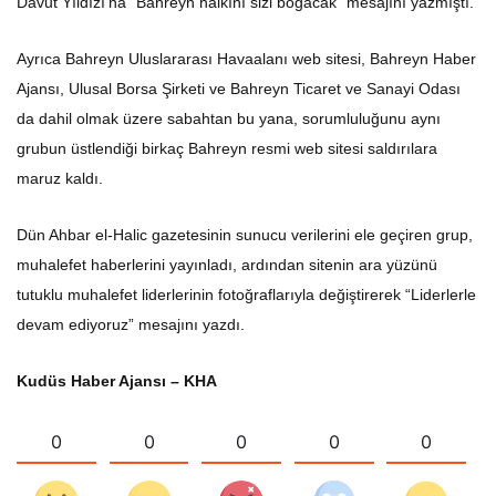
Davut Yıldızı’na “Bahreyn halkını sizi boğacak” mesajını yazmıştı.
Ayrıca Bahreyn Uluslararası Havaalanı web sitesi, Bahreyn Haber
Ajansı, Ulusal Borsa Şirketi ve Bahreyn Ticaret ve Sanayi Odası
da dahil olmak üzere sabahtan bu yana, sorumluluğunu aynı
grubun üstlendiği birkaç Bahreyn resmi web sitesi saldırılara
maruz kaldı.
Dün Ahbar el-Halic gazetesinin sunucu verilerini ele geçiren grup,
muhalefet haberlerini yayınladı, ardından sitenin ara yüzünü
tutuklu muhalefet liderlerinin fotoğraflarıyla değiştirerek “Liderlerle
devam ediyoruz” mesajını yazdı.
Kudüs Haber Ajansı – KHA
0
0
0
0
0