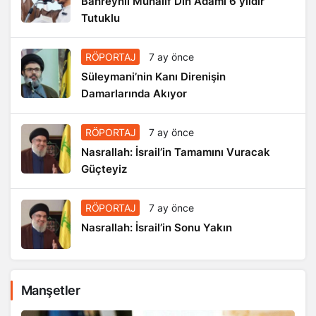
Tutuklu
RÖPORTAJ
7 ay önce
Süleymani’nin Kanı Direnişin
Damarlarında Akıyor
RÖPORTAJ
7 ay önce
Nasrallah: İsrail’in Tamamını Vuracak
Güçteyiz
RÖPORTAJ
7 ay önce
Nasrallah: İsrail’in Sonu Yakın
Manşetler