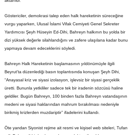
aktarıldı.
Göstericiler, demokrasi talep eden halk hareketinin süreceğine
vurgu yaparken, Ulusal İslami Vifak Cemiyeti Genel Sekreter
Yardımcısı Şeyh Hüseyin Ed-Dihi, Bahreyn halkının bu yolda bir
dizi yüksek değerle silahlandığını ve zafere ulaşılana kadar bunu
yapmaya devam edeceklerini söyledi.
Bahreyn Halk Hareketinin başlamasının yıldönümüyle ilgili
Beyrut’ta düzenlediği basın toplantısında konuşan Şeyh Dihi,
“Anayasal kriz ve siyasi izolasyon, işlevsiz bir siyasi gerçeklik
üretti. Bununla yetkililer sadece tek bir iradenin sözcüsü haline
geldiler. Bugün Bahreyn, 100 binden fazla Bahreyn vatandaşının
medeni ve siyasi haklarından mahrum bırakılması nedeniyle
birikmiş krizlerden muzdariptir” ifadelerini kullandı.
Öte yandan Siyonist rejime ait resmi ve kişisel web siteleri, Tufan