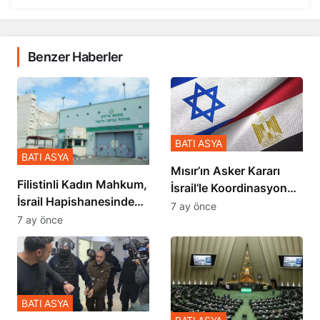
Benzer Haberler
BATI ASYA
BATI ASYA
Mısır’ın Asker Kararı
Filistinli Kadın Mahkum,
İsrail’le Koordinasyon
İsrail Hapishanesindeki
İçinde Gerçekleşmiş
7 ay önce
Zulmü Anlattı
7 ay önce
BATI ASYA
BATI ASYA