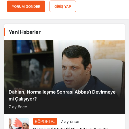
YORUM GÖNDER
GIRIŞ YAP
Yeni Haberler
Dahlan, Normalleşme Sonrası Abbas’ı Devirmeye
mi Çalışıyor?
7 ay önce
RÖPORTAJ
7 ay önce
Bahreynli Muhalif Din Adamı 6 yıldır