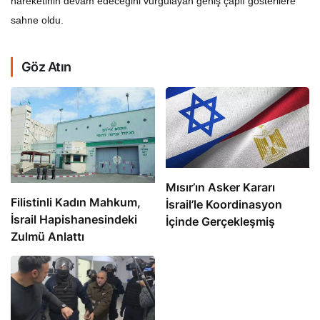
hareketinin devam edeceğini vurgulayan geniş çaplı gösterilere
sahne oldu.
Göz Atın
Mısır’ın Asker Kararı
Filistinli Kadın Mahkum,
İsrail’le Koordinasyon
İsrail Hapishanesindeki
İçinde Gerçekleşmiş
Zulmü Anlattı