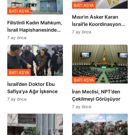
BATI ASYA
BATI ASYA
Mısır’ın Asker Kararı
Filistinli Kadın Mahkum,
İsrail’le Koordinasyon
İsrail Hapishanesindeki
İçinde Gerçekleşmiş
7 ay önce
Zulmü Anlattı
7 ay önce
BATI ASYA
BATI ASYA
İsrail’den Doktor Ebu
Safiya’ya Ağır İşkence
İran Meclisi, NPT’den
Çekilmeyi Görüşüyor
7 ay önce
7 ay önce