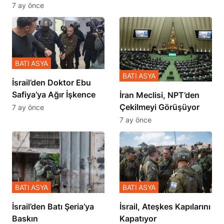
Zulmü Anlattı
7 ay önce
BATI ASYA
BATI ASYA
İsrail’den Doktor Ebu
Safiya’ya Ağır İşkence
İran Meclisi, NPT’den
Çekilmeyi Görüşüyor
7 ay önce
7 ay önce
BATI ASYA
BATI ASYA
​​​​​​​İsrail’den Batı Şeria’ya
İsrail, Ateşkes Kapılarını
Baskın
Kapatıyor