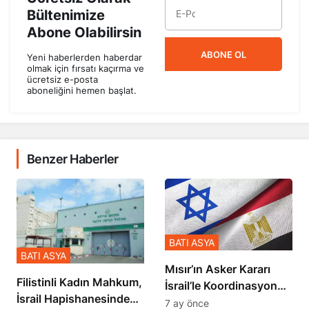
Bültenimize
Abone Olabilirsin
ABONE OL
Yeni haberlerden haberdar
olmak için fırsatı kaçırma ve
ücretsiz e-posta
aboneliğini hemen başlat.
Benzer Haberler
BATI ASYA
BATI ASYA
Mısır’ın Asker Kararı
Filistinli Kadın Mahkum,
İsrail’le Koordinasyon
İsrail Hapishanesindeki
İçinde Gerçekleşmiş
7 ay önce