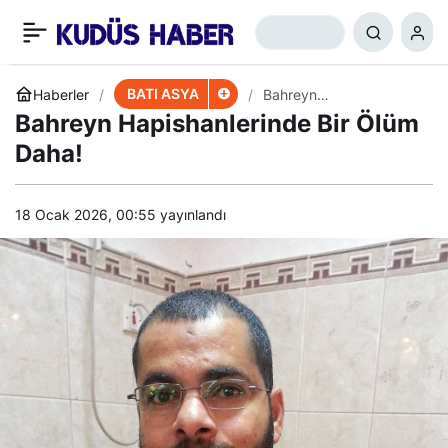
BAE’den Hizbullah ve
+
-
0
Paylaş
Hamas’a Çirkin Saldırı
BATI ASYA
Haberler
Bahreyn
Hapishanlerinde Bir
Bahreyn Hapishanlerinde Bir Ölüm
Ölüm Daha!
Daha!
18 Ocak 2026, 00:55
yayınlandı