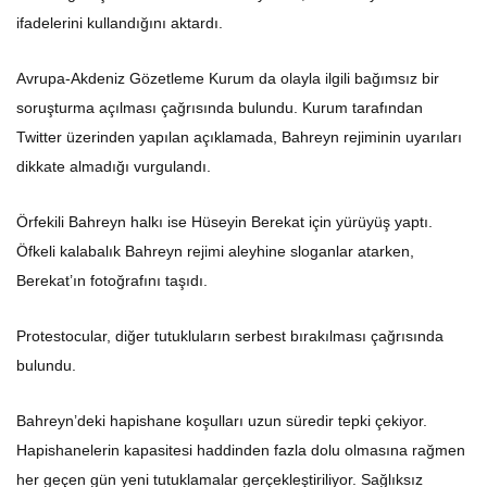
ifadelerini kullandığını aktardı.
Avrupa-Akdeniz Gözetleme Kurum da olayla ilgili bağımsız bir
soruşturma açılması çağrısında bulundu. Kurum tarafından
Twitter üzerinden yapılan açıklamada, Bahreyn rejiminin uyarıları
dikkate almadığı vurgulandı.
Örfekili Bahreyn halkı ise Hüseyin Berekat için yürüyüş yaptı.
Öfkeli kalabalık Bahreyn rejimi aleyhine sloganlar atarken,
Berekat’ın fotoğrafını taşıdı.
Protestocular, diğer tutukluların serbest bırakılması çağrısında
bulundu.
Bahreyn’deki hapishane koşulları uzun süredir tepki çekiyor.
Hapishanelerin kapasitesi haddinden fazla dolu olmasına rağmen
her geçen gün yeni tutuklamalar gerçekleştiriliyor. Sağlıksız