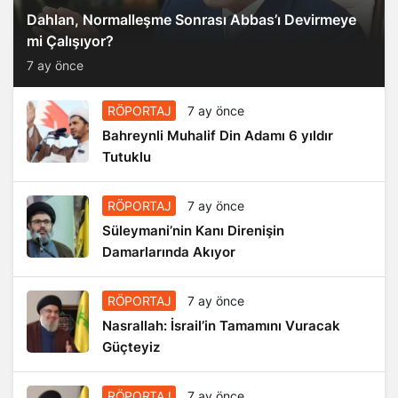
Dahlan, Normalleşme Sonrası Abbas’ı Devirmeye
mi Çalışıyor?
7 ay önce
RÖPORTAJ
7 ay önce
Bahreynli Muhalif Din Adamı 6 yıldır
Tutuklu
RÖPORTAJ
7 ay önce
Süleymani’nin Kanı Direnişin
Damarlarında Akıyor
RÖPORTAJ
7 ay önce
Nasrallah: İsrail’in Tamamını Vuracak
Güçteyiz
RÖPORTAJ
7 ay önce