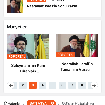
Nasrallah: İsrail’in Sonu Yakın
Manşetler
RÖPORTAJ
RÖPORTAJ
Nasrallah: İsrail’in
Nasrallah: İsrail’in
Sonu Yakın
Tamamını Vuracak
Güçteyiz
1
2
3
4
5
6
7
8
9
BATI ASYA
Haberler
BAE’den Hizbullah ve