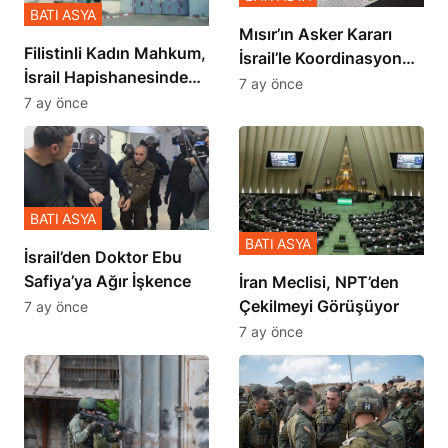
BATI ASYA
Mısır’ın Asker Kararı
Filistinli Kadın Mahkum,
İsrail’le Koordinasyon
İsrail Hapishanesindeki
İçinde Gerçekleşmiş
7 ay önce
Zulmü Anlattı
7 ay önce
BATI ASYA
BATI ASYA
İsrail’den Doktor Ebu
Safiya’ya Ağır İşkence
İran Meclisi, NPT’den
Çekilmeyi Görüşüyor
7 ay önce
7 ay önce