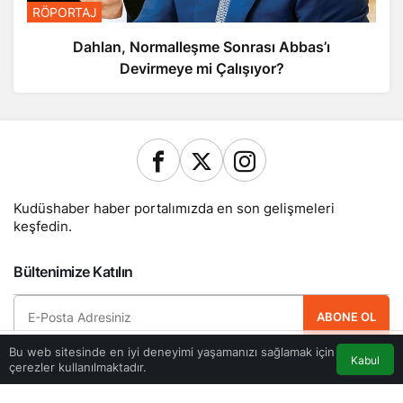
RÖPORTAJ
Dahlan, Normalleşme Sonrası Abbas’ı
Devirmeye mi Çalışıyor?
Kudüshaber haber portalımızda en son gelişmeleri
keşfedin.
Bültenimize Katılın
ABONE OL
Bu web sitesinde en iyi deneyimi yaşamanızı sağlamak için
Hemen ücretsiz üye olun ve yeni güncellemelerden haberdar olan ilk kişi
Kabul
çerezler kullanılmaktadır.
Akış
Eczaneler
Trafik
olun.
Anasayfa