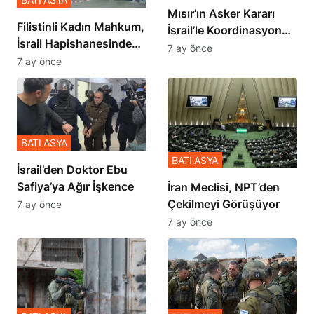
Mısır’ın Asker Kararı
Filistinli Kadın Mahkum,
İsrail’le Koordinasyon
İsrail Hapishanesindeki
İçinde Gerçekleşmiş
7 ay önce
Zulmü Anlattı
7 ay önce
BATI ASYA
BATI ASYA
İsrail’den Doktor Ebu
Safiya’ya Ağır İşkence
İran Meclisi, NPT’den
Çekilmeyi Görüşüyor
7 ay önce
7 ay önce
BATI ASYA
BATI ASYA