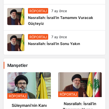
RÖPORTAJ
7 ay önce
Nasrallah: İsrail’in Tamamını Vuracak
Güçteyiz
RÖPORTAJ
7 ay önce
Nasrallah: İsrail’in Sonu Yakın
Manşetler
RÖPORTAJ
RÖPORTAJ
Nasrallah: İsrail’i
Nasrallah: İsrail’in
 Kanı
Sonu Yakın