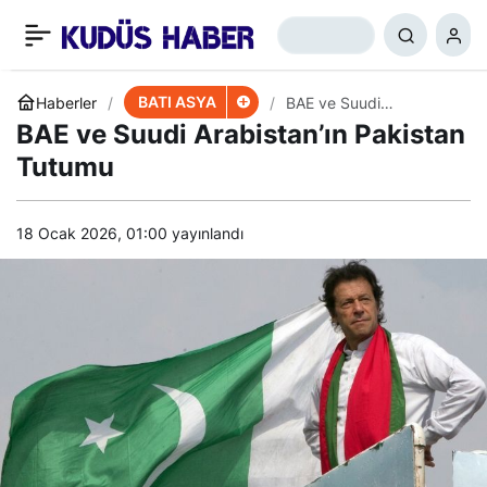
Irak Kürdistanı’ndan
+
-
0
Paylaş
Filistin’e Destek
BATI ASYA
Haberler
BAE ve Suudi
Arabistan’ın Pakistan
BAE ve Suudi Arabistan’ın Pakistan
Tutumu
Tutumu
18 Ocak 2026, 01:00
yayınlandı