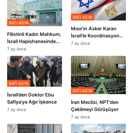
BATI ASYA
BATI ASYA
Mısır’ın Asker Kararı
Filistinli Kadın Mahkum,
İsrail’le Koordinasyon
İsrail Hapishanesindeki
İçinde Gerçekleşmiş
7 ay önce
Zulmü Anlattı
7 ay önce
BATI ASYA
BATI ASYA
İsrail’den Doktor Ebu
Safiya’ya Ağır İşkence
İran Meclisi, NPT’den
Çekilmeyi Görüşüyor
7 ay önce
7 ay önce