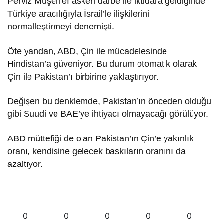
Perviz Müşerref askeri darbe ile iktidara geldiğinde
Türkiye aracılığıyla İsrail’le ilişkilerini
normalleştirmeyi denemişti.
Öte yandan, ABD, Çin ile mücadelesinde
Hindistan’a güveniyor. Bu durum otomatik olarak
Çin ile Pakistan’ı birbirine yaklaştırıyor.
Değişen bu denklemde, Pakistan’ın önceden olduğu
gibi Suudi ve BAE’ye ihtiyacı olmayacağı görülüyor.
ABD müttefiği de olan Pakistan’ın Çin’e yakınlık
oranı, kendisine gelecek baskıların oranını da
azaltıyor.
0
0
0
0
0