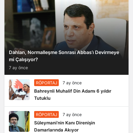
Dahlan, Normalleşme Sonrası Abbas’ı Devirmeye
mi Çalışıyor?
7 ay önce
RÖPORTAJ
7 ay önce
Bahreynli Muhalif Din Adamı 6 yıldır
Tutuklu
RÖPORTAJ
7 ay önce
Süleymani’nin Kanı Direnişin
Damarlarında Akıyor