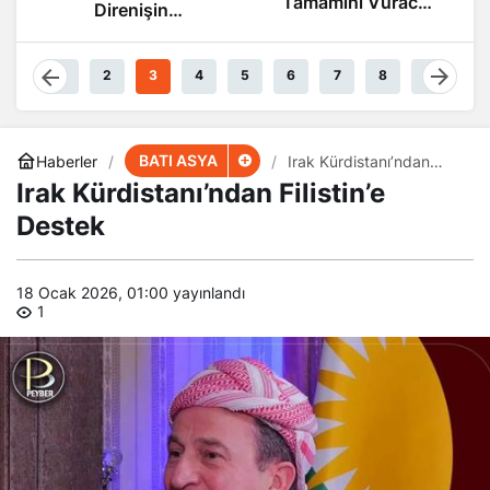
Tamamını Vuracak
n
Güçteyiz
nda
1
2
3
4
5
6
7
8
9
BATI ASYA
Haberler
Irak Kürdistanı’ndan
Filistin’e Destek
Irak Kürdistanı’ndan Filistin’e
Destek
18 Ocak 2026, 01:00
yayınlandı
1