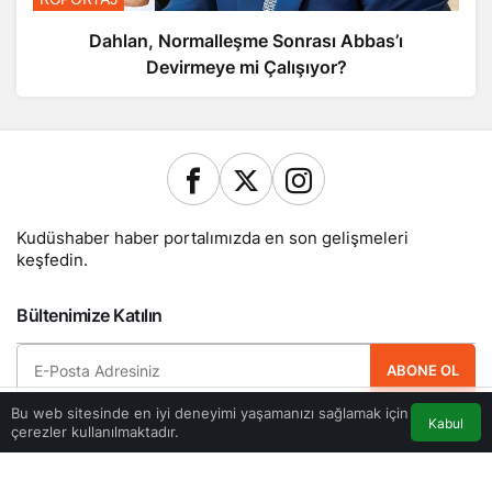
Dahlan, Normalleşme Sonrası Abbas’ı
Devirmeye mi Çalışıyor?
Kudüshaber haber portalımızda en son gelişmeleri
keşfedin.
Bültenimize Katılın
ABONE OL
Bu web sitesinde en iyi deneyimi yaşamanızı sağlamak için
Hemen ücretsiz üye olun ve yeni güncellemelerden haberdar olan ilk kişi
Kabul
çerezler kullanılmaktadır.
Akış
Eczaneler
Trafik
olun.
Anasayfa
Yazarlarımız
Künye
Hesabım
Gizlilik politikası
İletişim