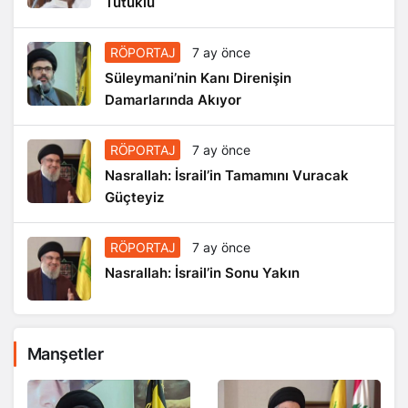
Tutuklu
RÖPORTAJ
7 ay önce
Süleymani’nin Kanı Direnişin
Damarlarında Akıyor
RÖPORTAJ
7 ay önce
Nasrallah: İsrail’in Tamamını Vuracak
Güçteyiz
RÖPORTAJ
7 ay önce
Nasrallah: İsrail’in Sonu Yakın
Manşetler