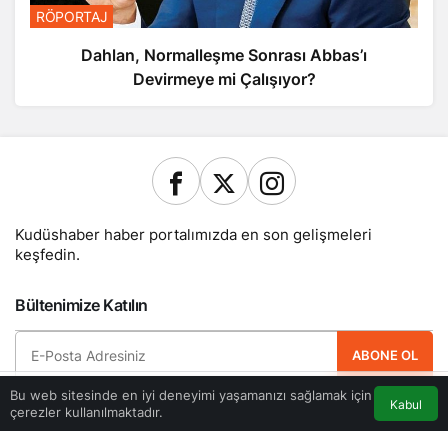
RÖPORTAJ
Dahlan, Normalleşme Sonrası Abbas’ı
Devirmeye mi Çalışıyor?
Kudüshaber haber portalımızda en son gelişmeleri
keşfedin.
Bültenimize Katılın
ABONE OL
Bu web sitesinde en iyi deneyimi yaşamanızı sağlamak için
Hemen ücretsiz üye olun ve yeni güncellemelerden haberdar olan ilk kişi
Kabul
çerezler kullanılmaktadır.
olun.
Akış
Eczaneler
Trafik
Anasayfa