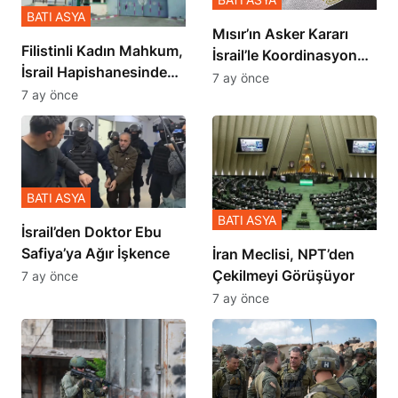
BATI ASYA
Mısır’ın Asker Kararı
Filistinli Kadın Mahkum,
İsrail’le Koordinasyon
İsrail Hapishanesindeki
İçinde Gerçekleşmiş
7 ay önce
Zulmü Anlattı
7 ay önce
BATI ASYA
BATI ASYA
İsrail’den Doktor Ebu
Safiya’ya Ağır İşkence
İran Meclisi, NPT’den
Çekilmeyi Görüşüyor
7 ay önce
7 ay önce