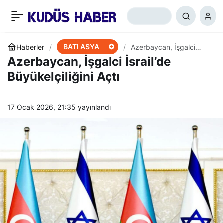
Suud-BAE’den Yemen’de
+
-
0
Paylaş
Yeni Hamleler
BATI ASYA
Haberler
Azerbaycan, İşgalci
İsrail’de Büyükelçiliğini
Azerbaycan, İşgalci İsrail’de
Açtı
Büyükelçiliğini Açtı
17 Ocak 2026, 21:35
yayınlandı