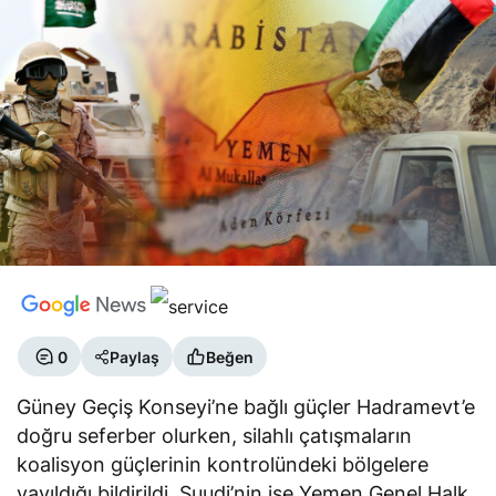
0
Paylaş
Beğen
Güney Geçiş Konseyi’ne bağlı güçler Hadramevt’e
doğru seferber olurken, silahlı çatışmaların
koalisyon güçlerinin kontrolündeki bölgelere
yayıldığı bildirildi. Suudi’nin ise Yemen Genel Halk