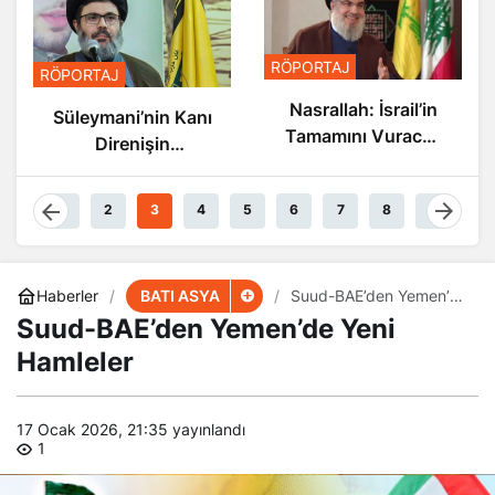
RÖPORTAJ
RÖPORTAJ
Nasrallah: İsrail’in
Süleymani’nin Kanı
Tamamını Vuracak
Direnişin
Güçteyiz
Damarlarında
Akıyor
1
2
3
4
5
6
7
8
9
BATI ASYA
Haberler
Suud-BAE’den Yemen’de
Yeni Hamleler
Suud-BAE’den Yemen’de Yeni
Hamleler
17 Ocak 2026, 21:35
yayınlandı
1