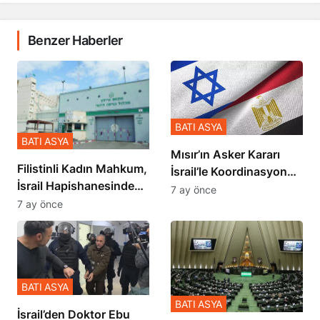
Benzer Haberler
BATI ASYA
BATI ASYA
Mısır’ın Asker Kararı
Filistinli Kadın Mahkum,
İsrail’le Koordinasyon
İsrail Hapishanesindeki
İçinde Gerçekleşmiş
7 ay önce
Zulmü Anlattı
7 ay önce
BATI ASYA
BATI ASYA
İsrail’den Doktor Ebu