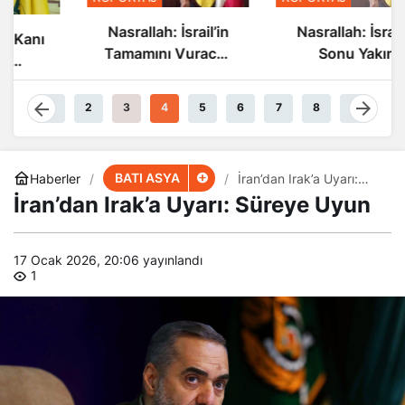
Nasrallah: İsrail’in
Nasrallah: İsrail’in
Tamamını Vuracak
Sonu Yakın
Güçteyiz
1
2
3
4
5
6
7
8
9
BATI ASYA
Haberler
İran’dan Irak’a Uyarı:
Süreye Uyun
İran’dan Irak’a Uyarı: Süreye Uyun
17 Ocak 2026, 20:06
yayınlandı
1