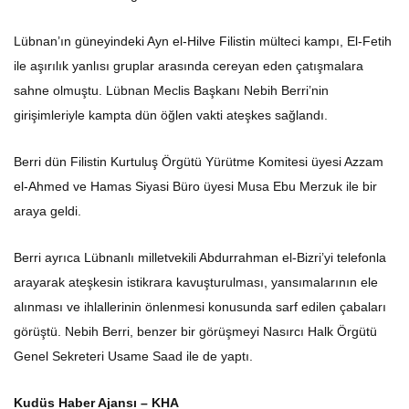
Lübnan’ın güneyindeki Ayn el-Hilve Filistin mülteci kampı, El-Fetih
ile aşırılık yanlısı gruplar arasında cereyan eden çatışmalara
sahne olmuştu. Lübnan Meclis Başkanı Nebih Berri’nin
girişimleriyle kampta dün öğlen vakti ateşkes sağlandı.
Berri dün Filistin Kurtuluş Örgütü Yürütme Komitesi üyesi Azzam
el-Ahmed ve Hamas Siyasi Büro üyesi Musa Ebu Merzuk ile bir
araya geldi.
Berri ayrıca Lübnanlı milletvekili Abdurrahman el-Bizri’yi telefonla
arayarak ateşkesin istikrara kavuşturulması, yansımalarının ele
alınması ve ihlallerinin önlenmesi konusunda sarf edilen çabaları
görüştü. Nebih Berri, benzer bir görüşmeyi Nasırcı Halk Örgütü
Genel Sekreteri Usame Saad ile de yaptı.
Kudüs Haber Ajansı – KHA