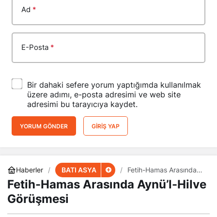
Ad
*
E-Posta
*
Bir dahaki sefere yorum yaptığımda kullanılmak
üzere adımı, e-posta adresimi ve web site
adresimi bu tarayıcıya kaydet.
YORUM GÖNDER
GIRIŞ YAP
BATI ASYA
Haberler
Fetih-Hamas Arasında
Aynü’l-Hilve Görüşmesi
Fetih-Hamas Arasında Aynü’l-Hilve
Görüşmesi