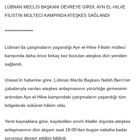
LÜBNAN MECLİS BAŞKANI DEVREYE GİRDİ, AYN EL-HILVE
FİLİSTİN MÜLTECİ KAMPINDA ATEŞKES SAĞLANDI
******************
Lübnan’da çatışmaların yaşandığı Ayn el-Hılve Filistin mülteci
kampında daha önce birkaç kez bozulan ateşkes dün yeniden
sağlandı.
Unews’in haberine göre, Lübnan Meclis Başkanı Nebih Berri’nin
çabalarıyla varılan ateşkes anlaşmasının yürürlüğe girmesinin
ardından Ayn el-Hilve kampındaki çatışmaların yaşandığı tüm
bölgelerde sükûnet hâkim oldu.
Yerel kaynaklara göre, kaydedilen sınırlı ihlaller dışında ateşkes
anlaşmasının dün akşam saat 18:00’den bugün sabaha kadar
sorunsuz devam ettiğini bildirdi.