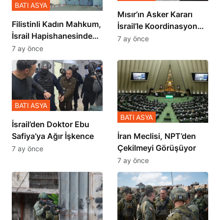
BATI ASYA
Mısır’ın Asker Kararı
Filistinli Kadın Mahkum,
İsrail’le Koordinasyon
İsrail Hapishanesindeki
İçinde Gerçekleşmiş
7 ay önce
Zulmü Anlattı
7 ay önce
BATI ASYA
BATI ASYA
İsrail’den Doktor Ebu
Safiya’ya Ağır İşkence
İran Meclisi, NPT’den
Çekilmeyi Görüşüyor
7 ay önce
7 ay önce