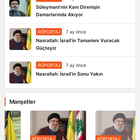
Süleymani’nin Kanı Direnişin
Damarlarında Akıyor
RÖPORTAJ
7 ay önce
Nasrallah: İsrail’in Tamamını Vuracak
Güçteyiz
RÖPORTAJ
7 ay önce
Nasrallah: İsrail’in Sonu Yakın
Manşetler
RÖPORTAJ
RÖPORTAJ