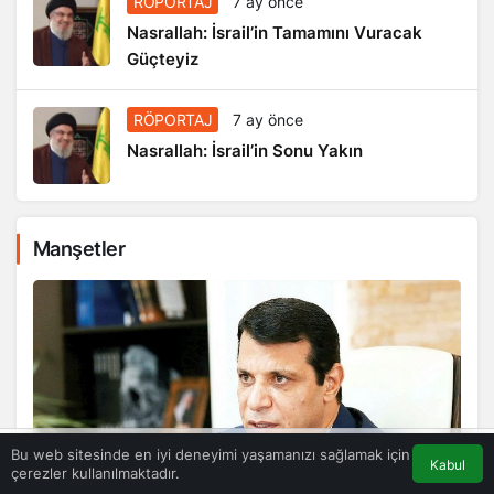
RÖPORTAJ
7 ay önce
Nasrallah: İsrail’in Tamamını Vuracak
Güçteyiz
RÖPORTAJ
7 ay önce
Nasrallah: İsrail’in Sonu Yakın
Manşetler
Bu web sitesinde en iyi deneyimi yaşamanızı sağlamak için
Kabul
çerezler kullanılmaktadır.
Akış
Eczaneler
Trafik
Anasayfa