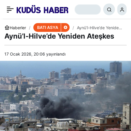
Ensarullah Liderinden
+
-
0
Paylaş
Mevlid-i Nebi Çağrısı
BATI ASYA
Haberler
Aynü’l-Hilve’de Yeniden
Ateşkes
Aynü’l-Hilve’de Yeniden Ateşkes
17 Ocak 2026, 20:06
yayınlandı