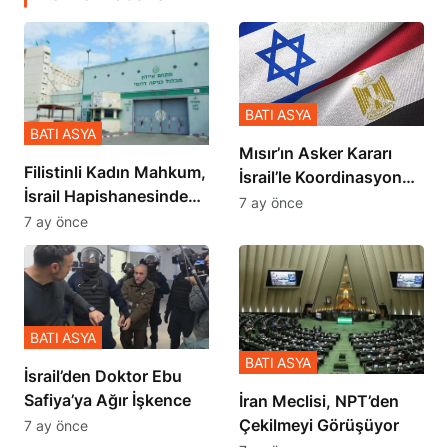
BATI ASYA
BATI ASYA
Mısır’ın Asker Kararı
Filistinli Kadın Mahkum,
İsrail’le Koordinasyon
İsrail Hapishanesindeki
İçinde Gerçekleşmiş
7 ay önce
Zulmü Anlattı
7 ay önce
BATI ASYA
BATI ASYA
İsrail’den Doktor Ebu
Safiya’ya Ağır İşkence
İran Meclisi, NPT’den
Çekilmeyi Görüşüyor
7 ay önce