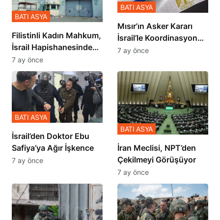
BATI ASYA
BATI ASYA
Mısır’ın Asker Kararı
Filistinli Kadın Mahkum,
İsrail’le Koordinasyon
İsrail Hapishanesindeki
İçinde Gerçekleşmiş
7 ay önce
Zulmü Anlattı
7 ay önce
BATI ASYA
BATI ASYA
İsrail’den Doktor Ebu
Safiya’ya Ağır İşkence
İran Meclisi, NPT’den
Çekilmeyi Görüşüyor
7 ay önce
7 ay önce