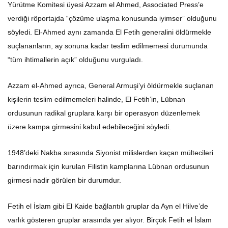
Yürütme Komitesi üyesi Azzam el Ahmed, Associated Press’e
verdiği röportajda “çözüme ulaşma konusunda iyimser” olduğunu
söyledi. El-Ahmed aynı zamanda El Fetih generalini öldürmekle
suçlananların, ay sonuna kadar teslim edilmemesi durumunda
“tüm ihtimallerin açık” olduğunu vurguladı.
Azzam el-Ahmed ayrıca, General Armuşi’yi öldürmekle suçlanan
kişilerin teslim edilmemeleri halinde, El Fetih’in, Lübnan
ordusunun radikal gruplara karşı bir operasyon düzenlemek
üzere kampa girmesini kabul edebileceğini söyledi.
1948’deki Nakba sırasında Siyonist milislerden kaçan mültecileri
barındırmak için kurulan Filistin kamplarına Lübnan ordusunun
girmesi nadir görülen bir durumdur.
Fetih el İslam gibi El Kaide bağlantılı gruplar da Ayn el Hilve’de
varlık gösteren gruplar arasında yer alıyor. Birçok Fetih el İslam