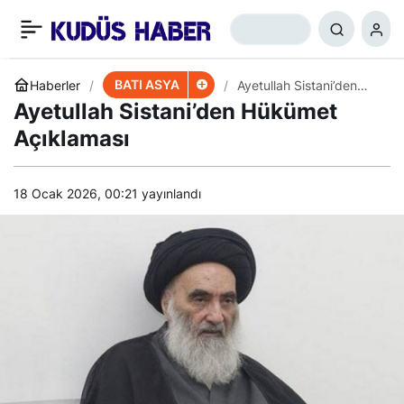
Suudi Prens: ABD, Irak ve
+
-
0
Paylaş
Afganistan’da Yenildi
BATI ASYA
Haberler
Ayetullah Sistani’den
Hükümet Açıklaması
Ayetullah Sistani’den Hükümet
Açıklaması
18 Ocak 2026, 00:21
yayınlandı