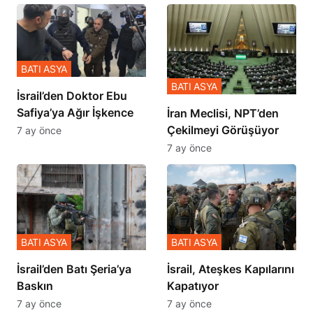
BATI ASYA
BATI ASYA
İsrail’den Doktor Ebu
Safiya’ya Ağır İşkence
İran Meclisi, NPT’den
Çekilmeyi Görüşüyor
7 ay önce
7 ay önce
BATI ASYA
BATI ASYA
​​​​​​​İsrail’den Batı Şeria’ya
İsrail, Ateşkes Kapılarını
Baskın
Kapatıyor
7 ay önce
7 ay önce