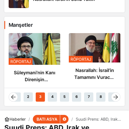
Manşetler
RÖPORTAJ
RÖPORTAJ
Nasrallah: İsrail’in
Süleymani’nin Kanı
Tamamını Vuracak
Direnişin
Güçteyiz
Damarlarında
Akıyor
1
2
3
4
5
6
7
8
9
BATI ASYA
Haberler
Suudi Prens: ABD, Irak
ve Afganistan’da Yenildi
Suudi Prens: ABD, Irak ve