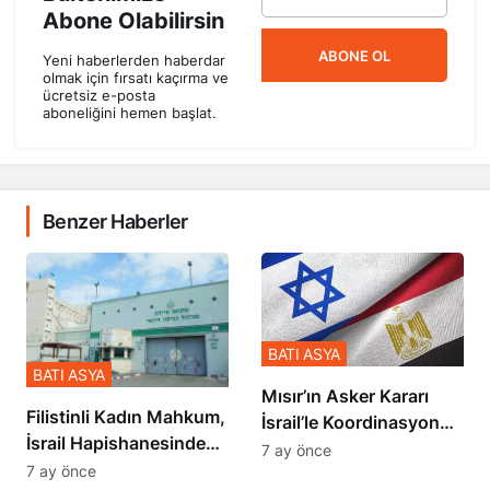
Abone Olabilirsin
ABONE OL
Yeni haberlerden haberdar
olmak için fırsatı kaçırma ve
ücretsiz e-posta
aboneliğini hemen başlat.
Benzer Haberler
BATI ASYA
BATI ASYA
Mısır’ın Asker Kararı
Filistinli Kadın Mahkum,
İsrail’le Koordinasyon
İsrail Hapishanesindeki
İçinde Gerçekleşmiş
7 ay önce
Zulmü Anlattı
7 ay önce