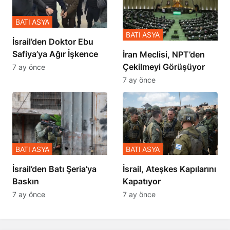
BATI ASYA
BATI ASYA
İsrail’den Doktor Ebu
Safiya’ya Ağır İşkence
İran Meclisi, NPT’den
Çekilmeyi Görüşüyor
7 ay önce
7 ay önce
BATI ASYA
BATI ASYA
​​​​​​​İsrail’den Batı Şeria’ya
İsrail, Ateşkes Kapılarını
Baskın
Kapatıyor
7 ay önce
7 ay önce