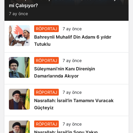
mi Çalışıyor?
7 ay önce
RÖPORTAJ
7 ay önce
Bahreynli Muhalif Din Adamı 6 yıldır
Tutuklu
RÖPORTAJ
7 ay önce
Süleymani’nin Kanı Direnişin
Damarlarında Akıyor
RÖPORTAJ
7 ay önce
Nasrallah: İsrail’in Tamamını Vuracak
Güçteyiz
RÖPORTAJ
7 ay önce
Nasrallah: İsrail’in Sonu Yakın