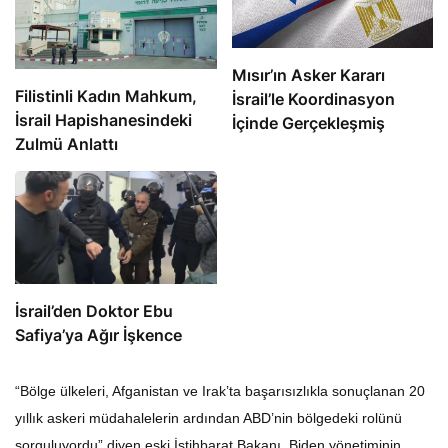
Mısır’ın Asker Kararı
Filistinli Kadın Mahkum,
İsrail’le Koordinasyon
İsrail Hapishanesindeki
İçinde Gerçekleşmiş
Zulmü Anlattı
İsrail’den Doktor Ebu
Safiya’ya Ağır İşkence
“Bölge ülkeleri, Afganistan ve Irak’ta başarısızlıkla sonuçlanan 20
yıllık askeri müdahalelerin ardından ABD’nin bölgedeki rolünü
sorguluyordu” diyen eski İstihbarat Bakanı, Biden yönetiminin