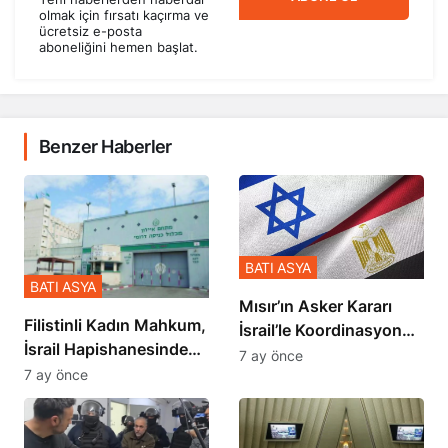
olmak için fırsatı kaçırma ve
ücretsiz e-posta
aboneliğini hemen başlat.
Benzer Haberler
BATI ASYA
BATI ASYA
Mısır’ın Asker Kararı
Filistinli Kadın Mahkum,
İsrail’le Koordinasyon
İsrail Hapishanesindeki
İçinde Gerçekleşmiş
7 ay önce
Zulmü Anlattı
7 ay önce